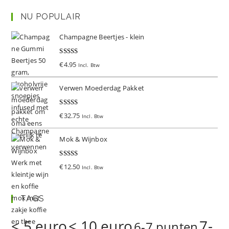
NU POPULAIR
Champagne Beertjes - klein
Gewaardeer
€
4.95
Incl. Btw
d
5.00
uit 5
Verwen Moederdag Pakket
Gewaardeer
€
32.75
Incl. Btw
d
5.00
uit 5
Mok & Wijnbox
Gewaardeer
€
12.50
Incl. Btw
d
5.00
uit 5
TAGS
< 5 euro
< 10 euro
7-
6-7 punten