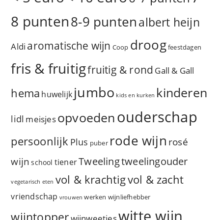
8 punten
8-9 punten
albert heijn
droog
aromatische wijn
Aldi
Coop
feestdagen
fris & fruitig
fruitig & rond
Gall & Gall
jumbo
kinderen
hema
huwelijk
kids en kurken
ouderschap
opvoeden
lidl
meisjes
rode wijn
persoonlijk
rosé
Plus
puber
Tweeling
wijn
tweelingouder
tiener
school
vol & zacht
vol & krachtig
vegetarisch eten
vriendschap
werken
wijnliefhebber
vrouwen
witte wijn
wijntopper
wijnweetjes