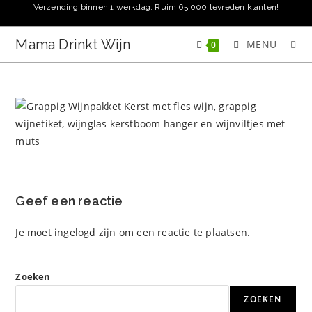
Ga
Verzending binnen 1 werkdag. Ruim 65.000 tevreden klanten!
naar
inhoud
Mama Drinkt Wijn
MENU
0
Geef een reactie
Je moet
ingelogd zijn
om een reactie te plaatsen.
Zoeken
ZOEKEN