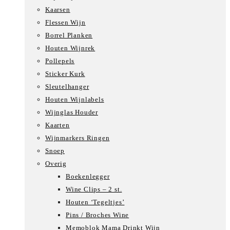
Kaarsen
Flessen Wijn
Borrel Planken
Houten Wijnrek
Pollepels
Sticker Kurk
Sleutelhanger
Houten Wijnlabels
Wijnglas Houder
Kaarten
Wijnmarkers Ringen
Snoep
Overig
Boekenlegger
Wine Clips – 2 st.
Houten ‘Tegeltjes’
Pins / Broches Wine
Memoblok Mama Drinkt Wijn