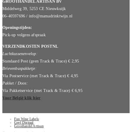
GROOTHANDEL ARTISAN BV
Middelweg 39, 5253 CE Nieuwkuijk
06-40597696 / info@mamadrinktwijn.nl
Openingstijden:
Pick-up volgens afspraak
VERZENDKOSTEN POSTNL
Luchtkussenenvelop:
Standaard Post (geen Track & Trace) € 2,95
Brievenbuspakketje:
Via Postservice (met Track & Trace) € 4,95
Pakket / Doos:
Via Pakketservice (met Track & Trace) € 6,95
Voor België klik hier
Fun Wine Labels
Geef Digitaal
Groothandel Artisan