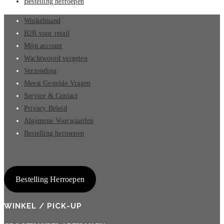
Bestelling herroepen
Winkelmand
B2B voor retail
Mijn account
Wachtwoord vergeten
Verzending
Meest Gestelde Vragen
Service & Contact
Privacy Beleid
Algemene Voorwaarden
Bestelling herroepen
Bestelling Herroepen
WINKEL / PICK-UP