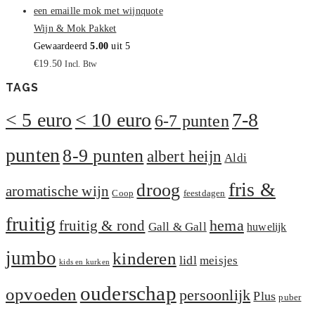
Wijn & Mok Pakket
Gewaardeerd
5.00
uit 5
€
19.50
Incl. Btw
TAGS
< 5 euro
< 10 euro
7-8
6-7 punten
punten
8-9 punten
albert heijn
Aldi
fris &
droog
aromatische wijn
Coop
feestdagen
fruitig
hema
fruitig & rond
Gall & Gall
huwelijk
jumbo
kinderen
lidl
meisjes
kids en kurken
ouderschap
opvoeden
persoonlijk
Plus
puber