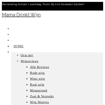
Verzending binnen 1 werkdag. Ruim 65.000 tevreden klanten!
Ga
naar
Mama Drinkt Wijn
inhoud
HOME
Over mij
Wijnreviews
Alle Reviews
Rode wijn
Witte wijn
Rosé wijn
Mousserend
Zoet & Versterkt
Wijn Weetjes