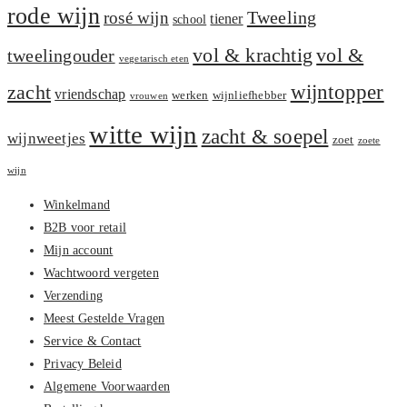
rode wijn
Tweeling
rosé wijn
tiener
school
vol &
vol & krachtig
tweelingouder
vegetarisch eten
zacht
wijntopper
vriendschap
werken
wijnliefhebber
vrouwen
witte wijn
zacht & soepel
wijnweetjes
zoet
zoete
wijn
Winkelmand
B2B voor retail
Mijn account
Wachtwoord vergeten
Verzending
Meest Gestelde Vragen
Service & Contact
Privacy Beleid
Algemene Voorwaarden