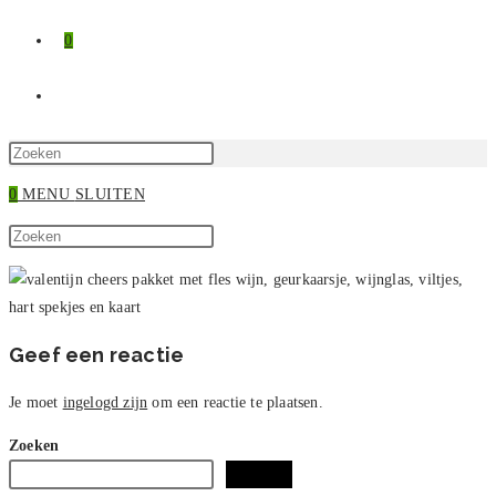
0
TOGGLE
SITE
Druk
op
0
MENU
SLUITEN
ZOEKEN
Escape
Zoek
om
Druk
op
het
op
deze
zoekpaneel
Escape
site
te
om
sluiten.
het
Geef een reactie
zoekpaneel
te
Je moet
ingelogd zijn
om een reactie te plaatsen.
sluiten.
Zoeken
Zoeken