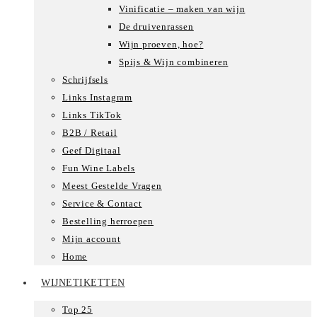
Vinificatie – maken van wijn
De druivenrassen
Wijn proeven, hoe?
Spijs & Wijn combineren
Schrijfsels
Links Instagram
Links TikTok
B2B / Retail
Geef Digitaal
Fun Wine Labels
Meest Gestelde Vragen
Service & Contact
Bestelling herroepen
Mijn account
Home
WIJNETIKETTEN
Top 25