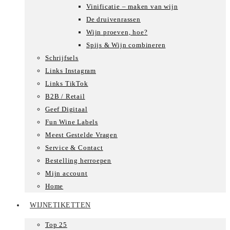
Vinificatie – maken van wijn
De druivenrassen
Wijn proeven, hoe?
Spijs & Wijn combineren
Schrijfsels
Links Instagram
Links TikTok
B2B / Retail
Geef Digitaal
Fun Wine Labels
Meest Gestelde Vragen
Service & Contact
Bestelling herroepen
Mijn account
Home
WIJNETIKETTEN
Top 25