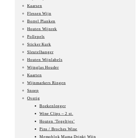
Kaarsen
Flessen Wijn
Borrel Planken
Houten Wijnrek
Pollepels
Sticker Kurk
Sleutelhanger
Houten Wijnlabels
Wijnglas Houder
Kaarten
Wijnmarkers Ringen
Snoep
Overig
Boekenlegger
Wine Clips – 2 st.
Houten ‘Tegeltjes’
Pins / Broches Wine
Memoblok Mama Drinkt Wijn