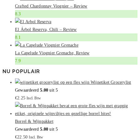
Crafted Chardonnay Viognier – Review
8.3
El Árbol Reserva, Chili – Review
8.1
La Capelude Viognier Grenache, Review
7.9
NU POPULAIR
Wijnetiket Grocerylist
Gewaardeerd
5.00
uit 5
€
2.25
Incl. Btw
Borrel & Wijnpakket
Gewaardeerd
5.00
uit 5
€
22.50
Incl. Btw