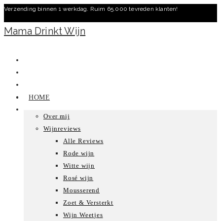
Verzending binnen 1 werkdag. Ruim 65.000 tevreden klanten!
Ga
naar
Mama Drinkt Wijn
inhoud
HOME
Over mij
Wijnreviews
Alle Reviews
Rode wijn
Witte wijn
Rosé wijn
Mousserend
Zoet & Versterkt
Wijn Weetjes