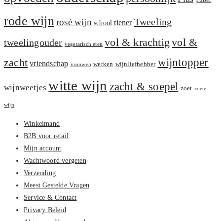
puber
rode wijn
Tweeling
rosé wijn
tiener
school
vol &
vol & krachtig
tweelingouder
vegetarisch eten
zacht
wijntopper
vriendschap
werken
wijnliefhebber
vrouwen
witte wijn
zacht & soepel
wijnweetjes
zoet
zoete
wijn
Winkelmand
B2B voor retail
Mijn account
Wachtwoord vergeten
Verzending
Meest Gestelde Vragen
Service & Contact
Privacy Beleid