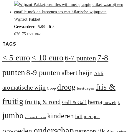
Wijnzot Pakket
Gewaardeerd
5.00
uit 5
€
26.75
Incl. Btw
TAGS
< 5 euro
< 10 euro
7-8
6-7 punten
punten
8-9 punten
albert heijn
Aldi
fris &
droog
aromatische wijn
Coop
feestdagen
fruitig
hema
fruitig & rond
Gall & Gall
huwelijk
jumbo
kinderen
lidl
meisjes
kids en kurken
ouderschap
opvoeden
persoonlijk
Plus