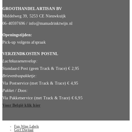
GROOTHANDEL ARTISAN BV
Middelweg 39, 5253 CE Nieuwkuijk
06-40597696 / info@mamadrinktwijn.nl
Openingstijden:
Pick-up volgens afspraak
VERZENDKOSTEN POSTNL
Luchtkussenenvelop:
Standaard Post (geen Track & Trace) € 2,95
Brievenbuspakketje:
Via Postservice (met Track & Trace) € 4,95
Pakket / Doos:
Via Pakketservice (met Track & Trace) € 6,95
Voor België klik hier
Fun Wine Labels
Geef Digitaal