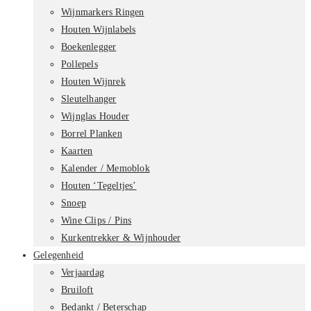
Wijnmarkers Ringen
Houten Wijnlabels
Boekenlegger
Pollepels
Houten Wijnrek
Sleutelhanger
Wijnglas Houder
Borrel Planken
Kaarten
Kalender / Memoblok
Houten ‘Tegeltjes’
Snoep
Wine Clips / Pins
Kurkentrekker & Wijnhouder
Gelegenheid
Verjaardag
Bruiloft
Bedankt / Beterschap