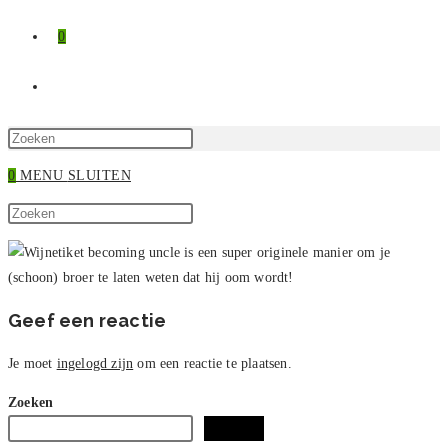
0
TOGGLE
SITE
Druk
op
0
MENU
SLUITEN
ZOEKEN
Escape
Zoek
om
Druk
op
het
op
deze
zoekpaneel
Escape
site
te
om
sluiten.
het
Geef een reactie
zoekpaneel
te
Je moet
ingelogd zijn
om een reactie te plaatsen.
sluiten.
Zoeken
Zoeken