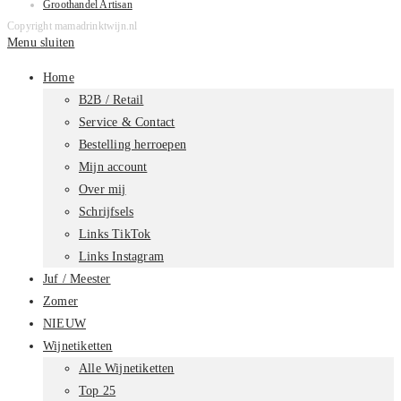
Groothandel Artisan
Copyright mamadrinktwijn.nl
Menu sluiten
Home
B2B / Retail
Service & Contact
Bestelling herroepen
Mijn account
Over mij
Schrijfsels
Links TikTok
Links Instagram
Juf / Meester
Zomer
NIEUW
Wijnetiketten
Alle Wijnetiketten
Top 25