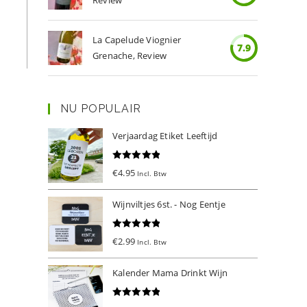
Review
La Capelude Viognier
7.9
Grenache, Review
NU POPULAIR
Verjaardag Etiket Leeftijd
Gewaardeer
€
4.95
Incl. Btw
d
5.00
uit 5
Wijnviltjes 6st. - Nog Eentje
Gewaardeer
€
2.99
Incl. Btw
d
5.00
uit 5
Kalender Mama Drinkt Wijn
Gewaardeer