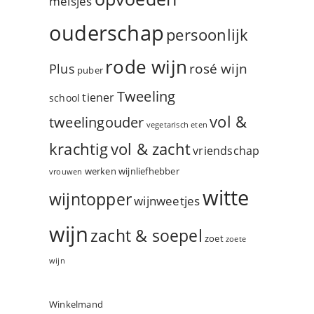
meisjes
ouderschap
persoonlijk
rode wijn
rosé wijn
Plus
puber
Tweeling
tiener
school
vol &
tweelingouder
vegetarisch eten
vol & zacht
krachtig
vriendschap
werken
wijnliefhebber
vrouwen
witte
wijntopper
wijnweetjes
wijn
zacht & soepel
zoet
zoete
wijn
Winkelmand