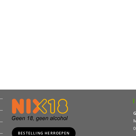
G
M
0
BESTELLING HERROEPEN