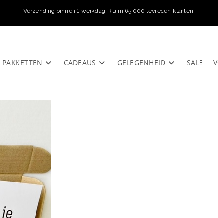
Verzending binnen 1 werkdag. Ruim 65.000 tevreden klanten!
PAKKETTEN
CADEAUS
GELEGENHEID
SALE
V