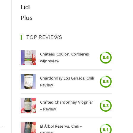
Lidl
Plus
TOP REVIEWS
Château Coulon, Corbières
8.6
wijnreview
Chardonnay Los Gansos, Chili
8.5
Review
Crafted Chardonnay Viognier
8.3
– Review
El Árbol Reserva, Chili –
8.1