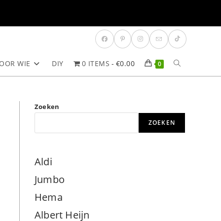
OOR WIE
DIY
0 ITEMS
€0.00
TOGGLE
0
SITE
Zoeken
ZOEKEN
ZOEKEN
Aldi
Jumbo
Hema
Albert Heijn