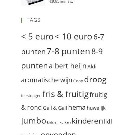
€
9.95
Incl. Btw
d
5.00
uit 5
TAGS
< 5 euro
< 10 euro
6-7
7-8 punten
8-9
punten
punten
albert heijn
Aldi
droog
aromatische wijn
Coop
fris & fruitig
fruitig
feestdagen
hema
& rond
Gall & Gall
huwelijk
jumbo
kinderen
lidl
kids en kurken
opvoeden