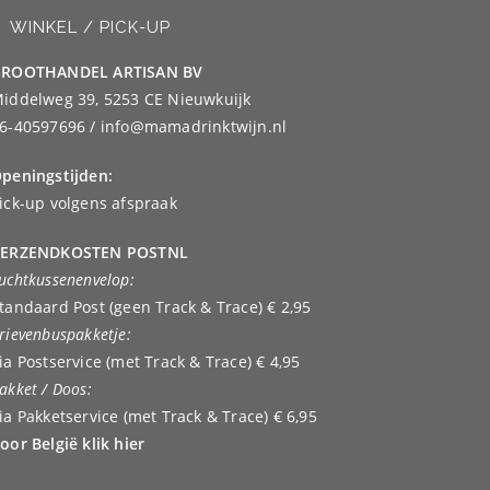
WINKEL / PICK-UP
ROOTHANDEL ARTISAN BV
iddelweg 39, 5253 CE Nieuwkuijk
6-40597696 / info@mamadrinktwijn.nl
peningstijden:
ick-up volgens afspraak
ERZENDKOSTEN POSTNL
uchtkussenenvelop:
tandaard Post (geen Track & Trace) € 2,95
rievenbuspakketje:
ia Postservice (met Track & Trace) € 4,95
akket / Doos:
ia Pakketservice (met Track & Trace) € 6,95
oor België klik hier