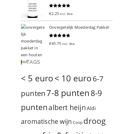
Gewaardeer
€
2.25
Incl. Btw
d
5.00
uit 5
Onvergetelijk Moederdag Pakket
Gewaardeer
€
45.75
Incl. Btw
d
5.00
uit 5
TAGS
< 5 euro
< 10 euro
6-7
7-8 punten
8-9
punten
punten
albert heijn
Aldi
droog
aromatische wijn
Coop