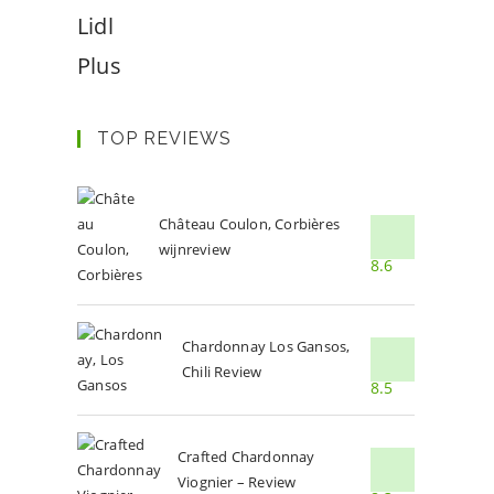
Lidl
Plus
TOP REVIEWS
Château Coulon, Corbières
wijnreview
8.6
Chardonnay Los Gansos,
Chili Review
8.5
Crafted Chardonnay
Viognier – Review