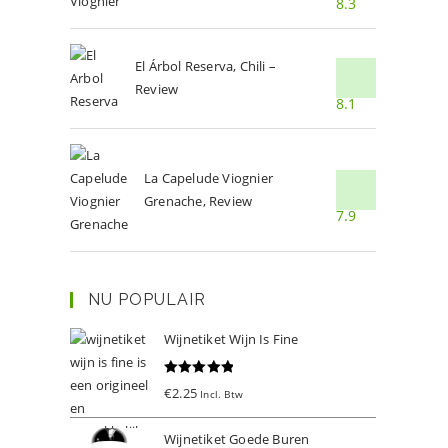
8.3
El Árbol Reserva, Chili –
Review
8.1
La Capelude Viognier
Grenache, Review
7.9
NU POPULAIR
Wijnetiket Wijn Is Fine
Gewaardeer
€
2.25
Incl. Btw
d
5.00
uit 5
Wijnetiket Goede Buren