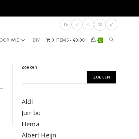
OOR WIE
DIY
0 ITEMS
€0.00
TOGGLE
0
SITE
Zoeken
ZOEKEN
ZOEKEN
Aldi
Jumbo
Hema
Albert Heijn