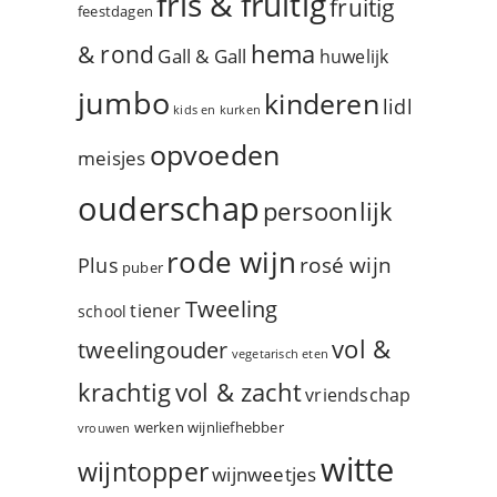
fris & fruitig
fruitig
feestdagen
hema
& rond
Gall & Gall
huwelijk
jumbo
kinderen
lidl
kids en kurken
opvoeden
meisjes
ouderschap
persoonlijk
rode wijn
rosé wijn
Plus
puber
Tweeling
tiener
school
vol &
tweelingouder
vegetarisch eten
vol & zacht
krachtig
vriendschap
werken
wijnliefhebber
vrouwen
witte
wijntopper
wijnweetjes