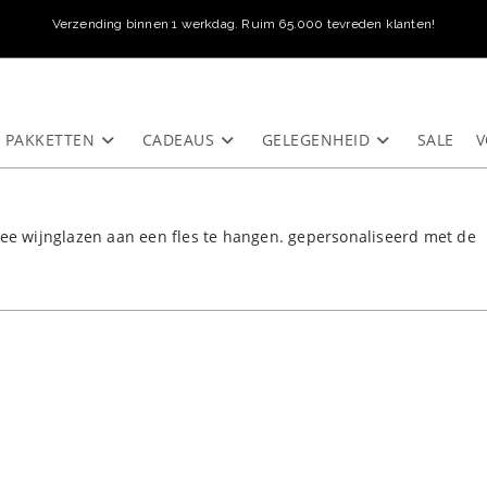
Verzending binnen 1 werkdag. Ruim 65.000 tevreden klanten!
PAKKETTEN
CADEAUS
GELEGENHEID
SALE
V