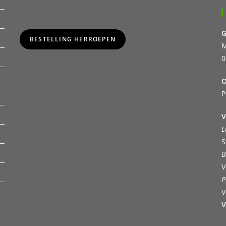
G
BESTELLING HERROEPEN
M
0
O
P
V
L
S
B
V
P
V
V