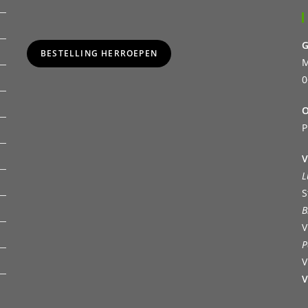
G
BESTELLING HERROEPEN
M
0
O
P
V
L
S
B
V
P
V
V