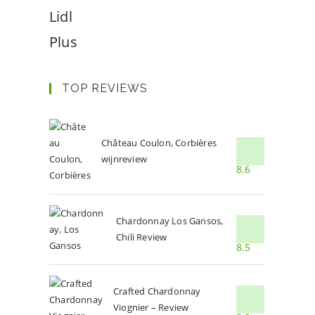
Lidl
Plus
TOP REVIEWS
Château Coulon, Corbières
wijnreview
8.6
Chardonnay Los Gansos,
Chili Review
8.5
Crafted Chardonnay
Viognier – Review