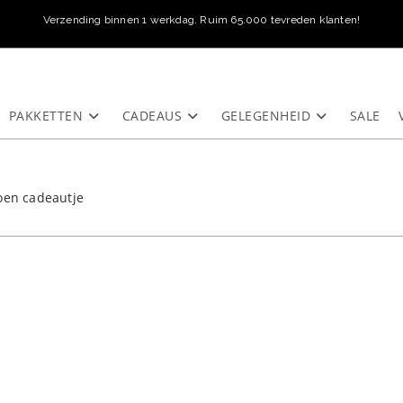
Verzending binnen 1 werkdag. Ruim 65.000 tevreden klanten!
PAKKETTEN
CADEAUS
GELEGENHEID
SALE