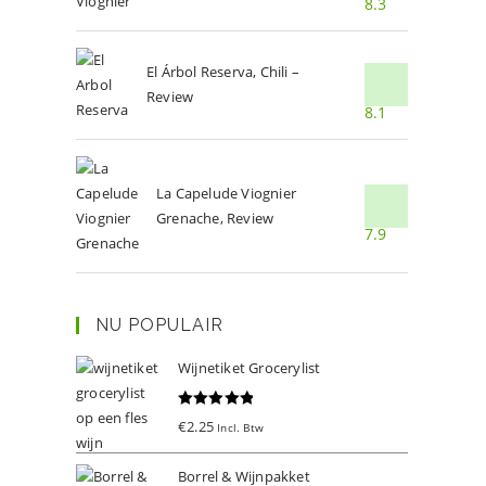
8.3
El Árbol Reserva, Chili –
Review
8.1
La Capelude Viognier
Grenache, Review
7.9
NU POPULAIR
Wijnetiket Grocerylist
Gewaardeer
€
2.25
Incl. Btw
d
5.00
uit 5
Borrel & Wijnpakket