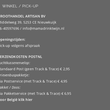
WINKEL / PICK-UP
ROOTHANDEL ARTISAN BV
iddelweg 39, 5253 CE Nieuwkuijk
6-40597696 / info@mamadrinktwijn.nl
peningstijden:
ick-up volgens afspraak
ERZENDKOSTEN POSTNL
uchtkussenenvelop:
tandaard Post (geen Track & Trace) € 2,95
rievenbuspakketje:
ia Postservice (met Track & Trace) € 4,95
akket / Doos:
ia Pakketservice (met Track & Trace) € 6,95
oor België klik hier