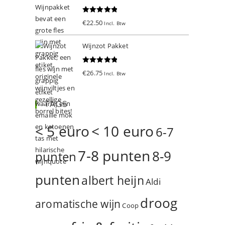
Gewaardeer
€
22.50
Incl. Btw
d
5.00
uit 5
Wijnzot Pakket
Gewaardeer
€
26.75
Incl. Btw
d
5.00
uit 5
TAGS
< 5 euro
< 10 euro
6-7
7-8 punten
8-9
punten
punten
albert heijn
Aldi
droog
aromatische wijn
Coop