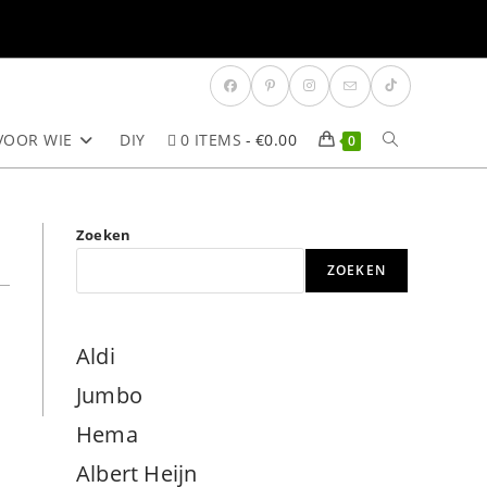
VOOR WIE
DIY
0 ITEMS
€0.00
TOGGLE
0
SITE
Zoeken
ZOEKEN
ZOEKEN
Aldi
Jumbo
Hema
Albert Heijn