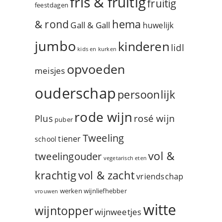
fris & fruitig
fruitig
feestdagen
hema
& rond
Gall & Gall
huwelijk
jumbo
kinderen
lidl
kids en kurken
opvoeden
meisjes
ouderschap
persoonlijk
rode wijn
rosé wijn
Plus
puber
Tweeling
tiener
school
vol &
tweelingouder
vegetarisch eten
vol & zacht
krachtig
vriendschap
werken
wijnliefhebber
vrouwen
witte
wijntopper
wijnweetjes