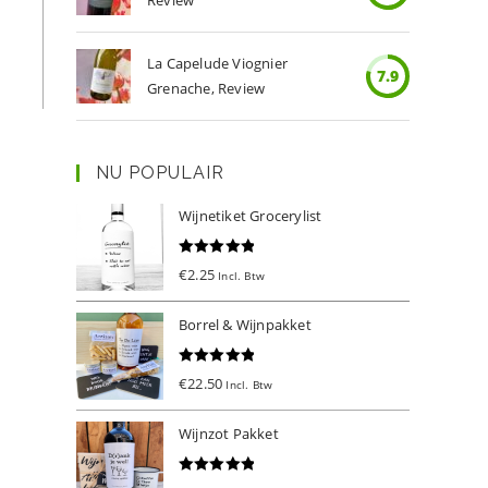
Review
La Capelude Viognier
7.9
Grenache, Review
NU POPULAIR
Wijnetiket Grocerylist
Gewaardeer
€
2.25
Incl. Btw
d
5.00
uit 5
Borrel & Wijnpakket
Gewaardeer
€
22.50
Incl. Btw
d
5.00
uit 5
Wijnzot Pakket
Gewaardeer