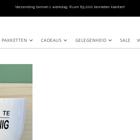
Verzending binnen 1 werkdag. Ruim 65.000 tevreden klanten!
PAKKETTEN
CADEAUS
GELEGENHEID
SALE
V