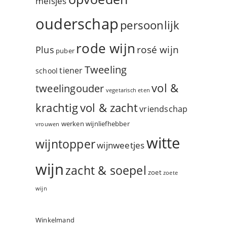
meisjes
ouderschap
persoonlijk
rode wijn
rosé wijn
Plus
puber
Tweeling
tiener
school
vol &
tweelingouder
vegetarisch eten
vol & zacht
krachtig
vriendschap
werken
wijnliefhebber
vrouwen
witte
wijntopper
wijnweetjes
wijn
zacht & soepel
zoet
zoete
wijn
Winkelmand