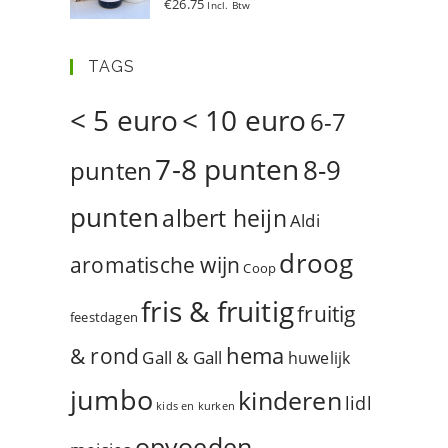
€
26.75
Incl. Btw
d
5.00
uit 5
TAGS
< 5 euro
< 10 euro
6-7
7-8 punten
8-9
punten
punten
albert heijn
Aldi
droog
aromatische wijn
Coop
fris & fruitig
fruitig
feestdagen
hema
& rond
Gall & Gall
huwelijk
jumbo
kinderen
lidl
kids en kurken
opvoeden