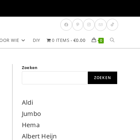
OOR WIE
DIY
0 ITEMS
€0.00
TOGGLE
0
SITE
Zoeken
ZOEKEN
ZOEKEN
Aldi
Jumbo
Hema
Albert Heijn