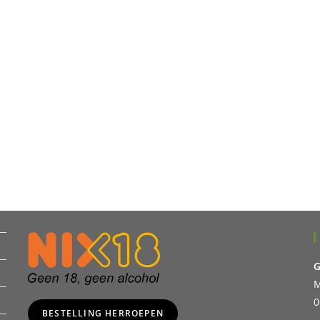
G
M
0
BESTELLING HERROEPEN