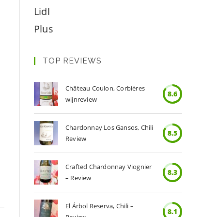
Lidl
Plus
TOP REVIEWS
Château Coulon, Corbières
8.6
wijnreview
Chardonnay Los Gansos, Chili
8.5
Review
Crafted Chardonnay Viognier
8.3
– Review
El Árbol Reserva, Chili –
8.1