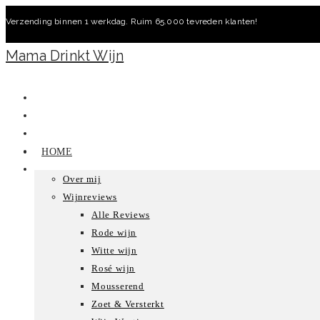
Ga
Verzending binnen 1 werkdag. Ruim 65.000 tevreden klanten!
naar
inhoud
Mama Drinkt Wijn
HOME
Over mij
Wijnreviews
Alle Reviews
Rode wijn
Witte wijn
Rosé wijn
Mousserend
Zoet & Versterkt