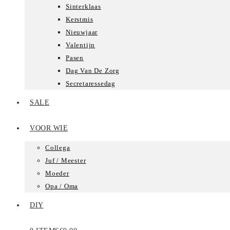
Sinterklaas
Kerstmis
Nieuwjaar
Valentijn
Pasen
Dag Van De Zorg
Secretaressedag
SALE
VOOR WIE
Collega
Juf / Meester
Moeder
Opa / Oma
DIY