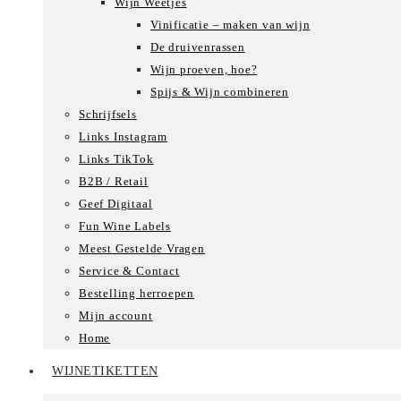
Wijn Weetjes
Vinificatie – maken van wijn
De druivenrassen
Wijn proeven, hoe?
Spijs & Wijn combineren
Schrijfsels
Links Instagram
Links TikTok
B2B / Retail
Geef Digitaal
Fun Wine Labels
Meest Gestelde Vragen
Service & Contact
Bestelling herroepen
Mijn account
Home
WIJNETIKETTEN