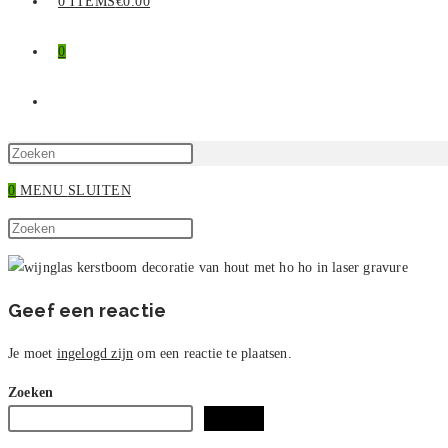
0 ITEMS
€0.00
0
TOGGLE
SITE
Druk
op
0
MENU
SLUITEN
ZOEKEN
Escape
Zoek
om
Druk
op
het
op
deze
zoekpaneel
Escape
site
te
om
Geef een reactie
sluiten.
het
zoekpaneel
Je moet
ingelogd zijn
om een reactie te plaatsen.
te
Zoeken
sluiten.
Zoeken