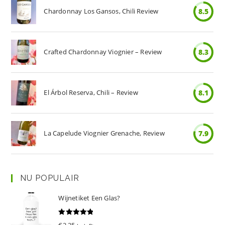
Chardonnay Los Gansos, Chili Review
8.5
Crafted Chardonnay Viognier – Review
8.3
El Árbol Reserva, Chili – Review
8.1
La Capelude Viognier Grenache, Review
7.9
NU POPULAIR
Wijnetiket Een Glas?
Gewaardeer
€
2.25