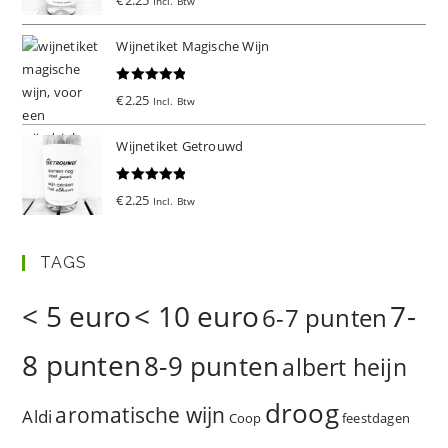
Incl. Btw
d
5.00
uit 5
Wijnetiket Magische Wijn
Gewaardeer
€
2.25
Incl. Btw
d
5.00
uit 5
Wijnetiket Getrouwd
Gewaardeer
€
2.25
Incl. Btw
d
5.00
uit 5
TAGS
< 5 euro
< 10 euro
7-
6-7 punten
8 punten
8-9 punten
albert heijn
droog
aromatische wijn
Aldi
Coop
feestdagen