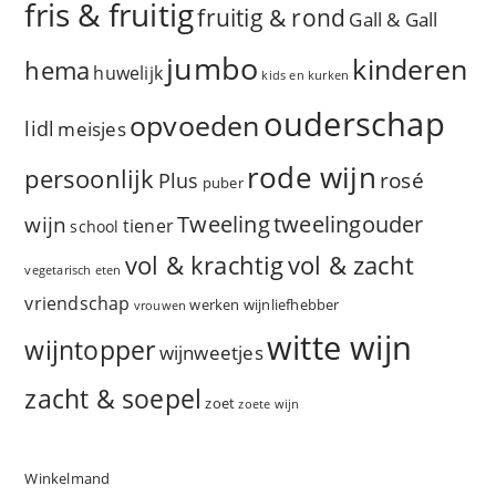
fris & fruitig
fruitig & rond
Gall & Gall
jumbo
kinderen
hema
huwelijk
kids en kurken
ouderschap
opvoeden
lidl
meisjes
rode wijn
persoonlijk
rosé
Plus
puber
Tweeling
wijn
tweelingouder
tiener
school
vol & zacht
vol & krachtig
vegetarisch eten
vriendschap
werken
wijnliefhebber
vrouwen
witte wijn
wijntopper
wijnweetjes
zacht & soepel
zoet
zoete wijn
Winkelmand