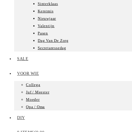
Sinterklaas
Kerstmis
Nieuwjaar
Valentijn
Pasen
Dag Van De Zorg
Secretaressedag
SALE
VOOR WIE
Collega
Juf / Meester
Moeder
Opa / Oma
DIY