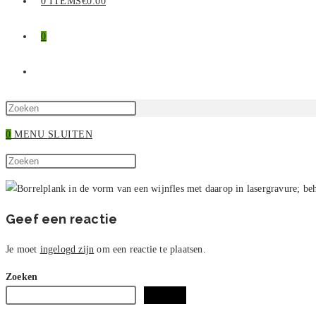
0 ITEMS
€0.00
0
TOGGLE
SITE
Druk
op
0
MENU
SLUITEN
ZOEKEN
Escape
Zoek
om
Druk
op
het
op
deze
zoekpaneel
Escape
site
te
om
Geef een reactie
sluiten.
het
zoekpaneel
Je moet
ingelogd zijn
om een reactie te plaatsen.
te
Zoeken
sluiten.
Zoeken