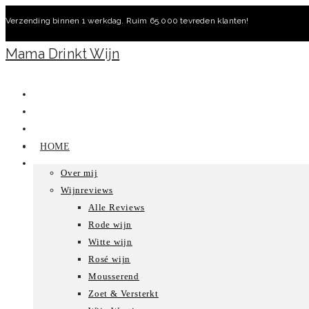
Ga
Verzending binnen 1 werkdag. Ruim 65.000 tevreden klanten!
naar
inhoud
Mama Drinkt Wijn
HOME
Over mij
Wijnreviews
Alle Reviews
Rode wijn
Witte wijn
Rosé wijn
Mousserend
Zoet & Versterkt