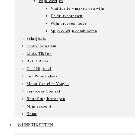
Wijn Weetjes
Vinificatie – maken van wijn
De druivenrassen
Wijn proeven, hoe?
Spijs & Wijn combineren
Schrijfsels
Links Instagram
Links TikTok
B2B / Retail
Geef Digitaal
Fun Wine Labels
Meest Gestelde Vragen
Service & Contact
Bestelling herroepen
Mijn account
Home
WIJNETIKETTEN