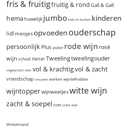
fris & fruitig
fruitig & rond
Gall & Gall
jumbo
kinderen
hema
huwelijk
kids en kurken
ouderschap
opvoeden
lidl
meisjes
rode wijn
persoonlijk
rosé
Plus
puber
Tweeling
wijn
tweelingouder
tiener
school
vol & zacht
vol & krachtig
vegetarisch eten
vriendschap
werken
wijnliefhebber
vrouwen
witte wijn
wijntopper
wijnweetjes
zacht & soepel
zoet
zoete wijn
Winkelmand