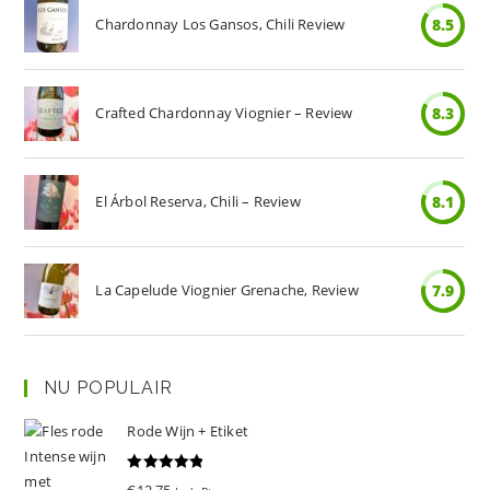
Chardonnay Los Gansos, Chili Review
8.5
Crafted Chardonnay Viognier – Review
8.3
El Árbol Reserva, Chili – Review
8.1
La Capelude Viognier Grenache, Review
7.9
NU POPULAIR
Rode Wijn + Etiket
Gewaardeer
€
12.75