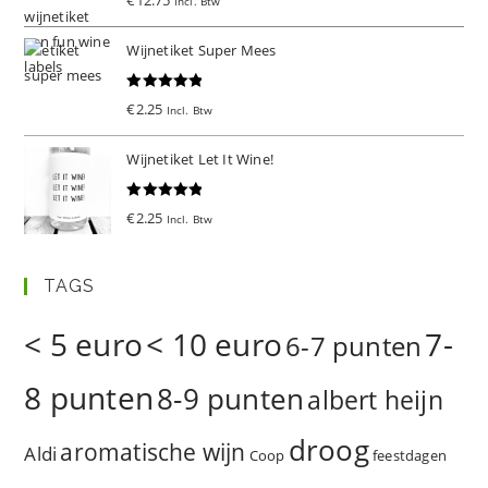
Incl. Btw
d
5.00
uit 5
Wijnetiket Super Mees
Gewaardeer
€
2.25
Incl. Btw
d
5.00
uit 5
Wijnetiket Let It Wine!
Gewaardeer
€
2.25
Incl. Btw
d
5.00
uit 5
TAGS
< 5 euro
< 10 euro
7-
6-7 punten
8 punten
8-9 punten
albert heijn
droog
aromatische wijn
Aldi
Coop
feestdagen