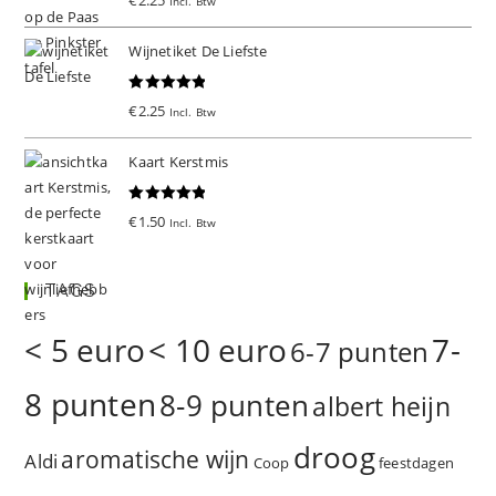
Incl. Btw
d
5.00
uit 5
Wijnetiket De Liefste
Gewaardeer
€
2.25
Incl. Btw
d
5.00
uit 5
Kaart Kerstmis
Gewaardeer
€
1.50
Incl. Btw
d
5.00
uit 5
TAGS
< 5 euro
< 10 euro
7-
6-7 punten
8 punten
8-9 punten
albert heijn
droog
aromatische wijn
Aldi
Coop
feestdagen