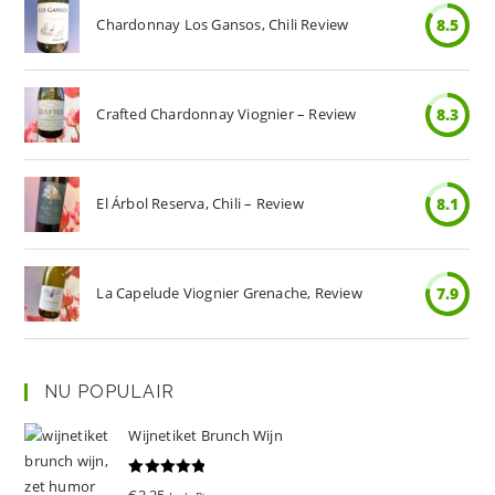
Chardonnay Los Gansos, Chili Review
8.5
Crafted Chardonnay Viognier – Review
8.3
El Árbol Reserva, Chili – Review
8.1
La Capelude Viognier Grenache, Review
7.9
NU POPULAIR
Wijnetiket Brunch Wijn
Gewaardeer
€
2.25