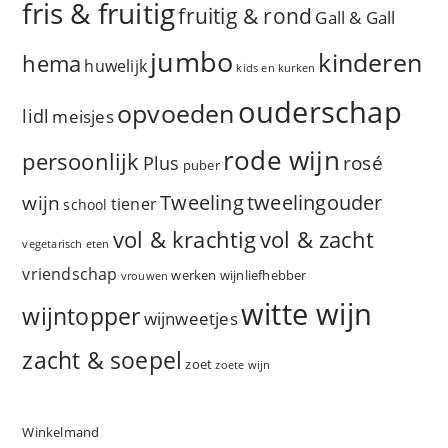
fris & fruitig
fruitig & rond
Gall & Gall
jumbo
kinderen
hema
huwelijk
kids en kurken
ouderschap
opvoeden
lidl
meisjes
rode wijn
persoonlijk
rosé
Plus
puber
Tweeling
wijn
tweelingouder
tiener
school
vol & zacht
vol & krachtig
vegetarisch eten
vriendschap
werken
wijnliefhebber
vrouwen
witte wijn
wijntopper
wijnweetjes
zacht & soepel
zoet
zoete wijn
Winkelmand