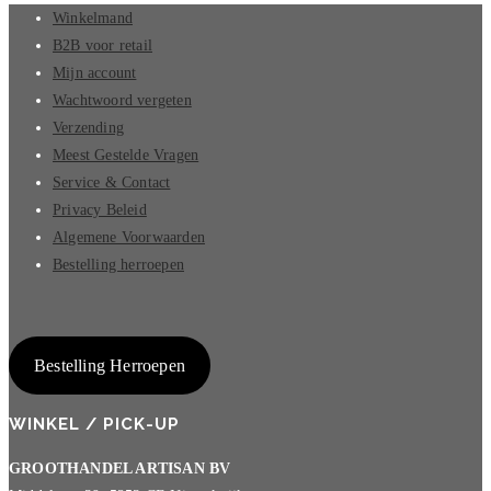
Winkelmand
B2B voor retail
Mijn account
Wachtwoord vergeten
Verzending
Meest Gestelde Vragen
Service & Contact
Privacy Beleid
Algemene Voorwaarden
Bestelling herroepen
Bestelling Herroepen
WINKEL / PICK-UP
GROOTHANDEL ARTISAN BV