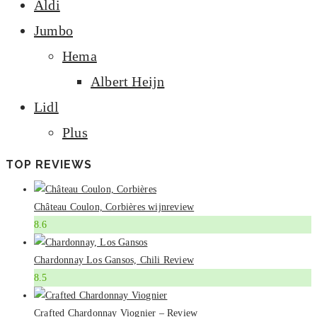
Aldi
Jumbo
Hema
Albert Heijn
Lidl
Plus
TOP REVIEWS
Château Coulon, Corbières wijnreview
8.6
Chardonnay Los Gansos, Chili Review
8.5
Crafted Chardonnay Viognier – Review