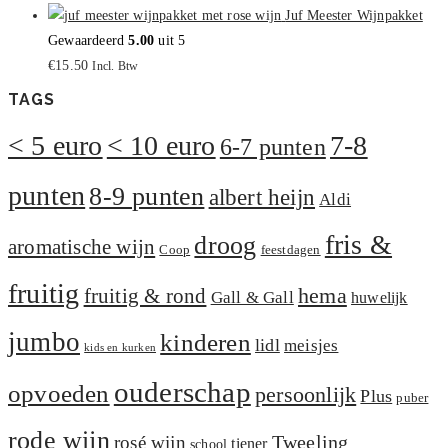
Juf Meester Wijnpakket
Gewaardeerd
5.00
uit 5
€
15.50
Incl. Btw
TAGS
< 5 euro
< 10 euro
7-8
6-7 punten
punten
8-9 punten
albert heijn
Aldi
fris &
droog
aromatische wijn
Coop
feestdagen
fruitig
hema
fruitig & rond
Gall & Gall
huwelijk
jumbo
kinderen
lidl
meisjes
kids en kurken
ouderschap
opvoeden
persoonlijk
Plus
puber
rode wijn
Tweeling
rosé wijn
tiener
school