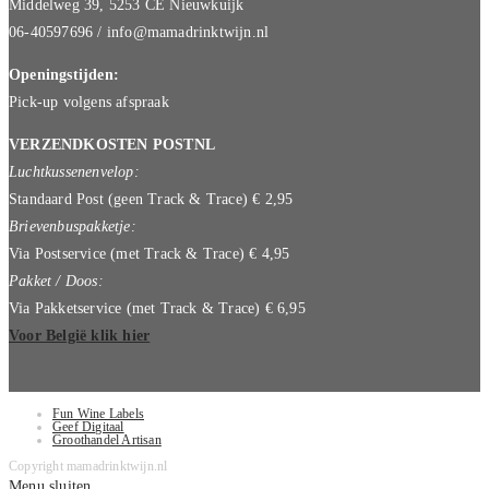
Middelweg 39, 5253 CE Nieuwkuijk
06-40597696 / info@mamadrinktwijn.nl
Openingstijden:
Pick-up volgens afspraak
VERZENDKOSTEN POSTNL
Luchtkussenenvelop:
Standaard Post (geen Track & Trace) € 2,95
Brievenbuspakketje:
Via Postservice (met Track & Trace) € 4,95
Pakket / Doos:
Via Pakketservice (met Track & Trace) € 6,95
Voor België klik hier
Fun Wine Labels
Geef Digitaal
Groothandel Artisan
Copyright mamadrinktwijn.nl
Menu sluiten