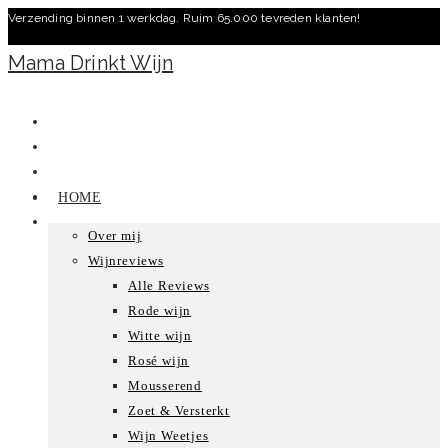
Verzending binnen 1 werkdag. Ruim 65.000 tevreden klanten!
Ga
naar
Mama Drinkt Wijn
inhoud
HOME
Over mij
Wijnreviews
Alle Reviews
Rode wijn
Witte wijn
Rosé wijn
Mousserend
Zoet & Versterkt
Wijn Weetjes