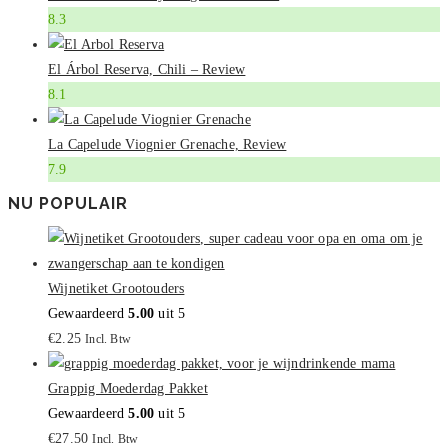
8.3
El Árbol Reserva, Chili – Review
8.1
La Capelude Viognier Grenache, Review
7.9
NU POPULAIR
Wijnetiket Grootouders
Gewaardeerd
5.00
uit 5
€
2.25
Incl. Btw
Grappig Moederdag Pakket
Gewaardeerd
5.00
uit 5
€
27.50
Incl. Btw