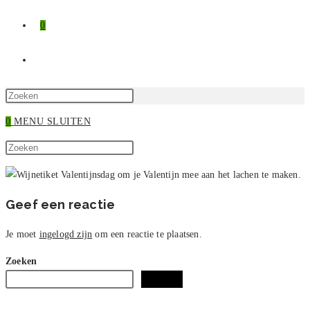
0
TOGGLE
SITE
Druk
op
0
MENU
SLUITEN
ZOEKEN
Escape
Zoek
om
Druk
op
het
op
deze
zoekpaneel
Escape
site
te
om
Geef een reactie
sluiten.
het
zoekpaneel
Je moet
ingelogd zijn
om een reactie te plaatsen.
te
Zoeken
sluiten.
Zoeken