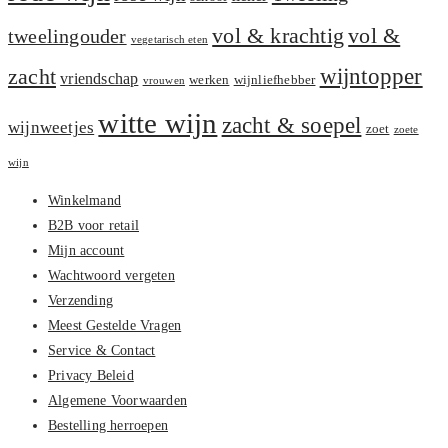
vol &
vol & krachtig
tweelingouder
vegetarisch eten
zacht
wijntopper
vriendschap
werken
wijnliefhebber
vrouwen
witte wijn
zacht & soepel
wijnweetjes
zoet
zoete
wijn
Winkelmand
B2B voor retail
Mijn account
Wachtwoord vergeten
Verzending
Meest Gestelde Vragen
Service & Contact
Privacy Beleid
Algemene Voorwaarden
Bestelling herroepen