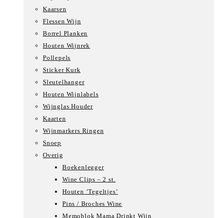
Kaarsen
Flessen Wijn
Borrel Planken
Houten Wijnrek
Pollepels
Sticker Kurk
Sleutelhanger
Houten Wijnlabels
Wijnglas Houder
Kaarten
Wijnmarkers Ringen
Snoep
Overig
Boekenlegger
Wine Clips – 2 st.
Houten ‘Tegeltjes’
Pins / Broches Wine
Memoblok Mama Drinkt Wijn