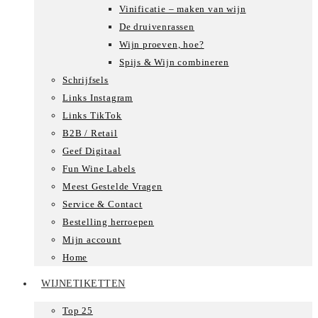
Vinificatie – maken van wijn
De druivenrassen
Wijn proeven, hoe?
Spijs & Wijn combineren
Schrijfsels
Links Instagram
Links TikTok
B2B / Retail
Geef Digitaal
Fun Wine Labels
Meest Gestelde Vragen
Service & Contact
Bestelling herroepen
Mijn account
Home
WIJNETIKETTEN
Top 25