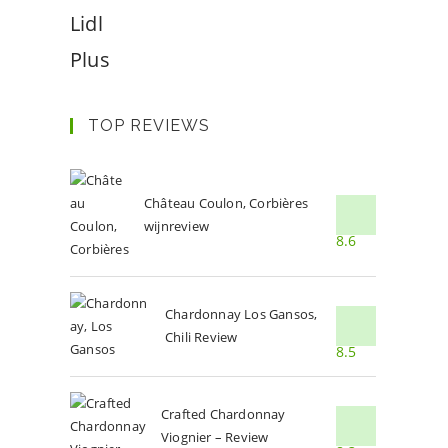
Lidl
Plus
TOP REVIEWS
Château Coulon, Corbières
wijnreview
8.6
Chardonnay Los Gansos,
Chili Review
8.5
Crafted Chardonnay
Viognier – Review