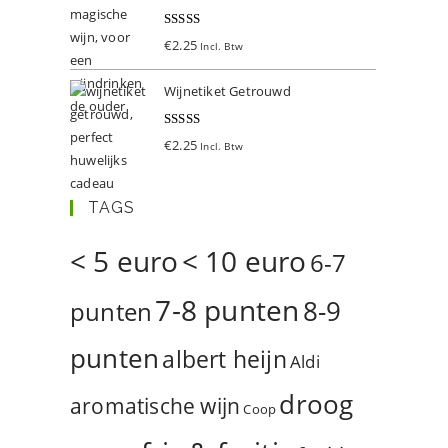
Gewaardeer
€
2.25
Incl. Btw
d
5.00
uit 5
Wijnetiket Getrouwd
Gewaardeer
€
2.25
Incl. Btw
d
5.00
uit 5
TAGS
< 5 euro
< 10 euro
6-7
7-8 punten
8-9
punten
punten
albert heijn
Aldi
droog
aromatische wijn
Coop