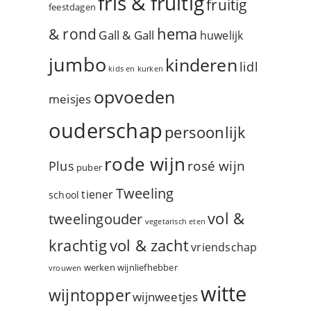
fris & fruitig
fruitig
feestdagen
hema
& rond
Gall & Gall
huwelijk
jumbo
kinderen
lidl
kids en kurken
opvoeden
meisjes
ouderschap
persoonlijk
rode wijn
rosé wijn
Plus
puber
Tweeling
tiener
school
vol &
tweelingouder
vegetarisch eten
vol & zacht
krachtig
vriendschap
werken
wijnliefhebber
vrouwen
witte
wijntopper
wijnweetjes