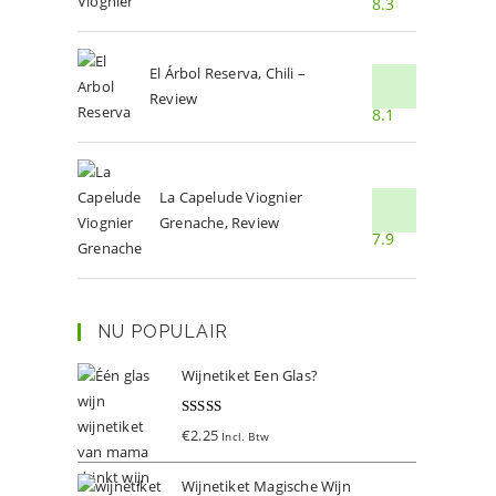
8.3
El Árbol Reserva, Chili –
Review
8.1
La Capelude Viognier
Grenache, Review
7.9
NU POPULAIR
Wijnetiket Een Glas?
Gewaardeer
€
2.25
Incl. Btw
d
5.00
uit 5
Wijnetiket Magische Wijn