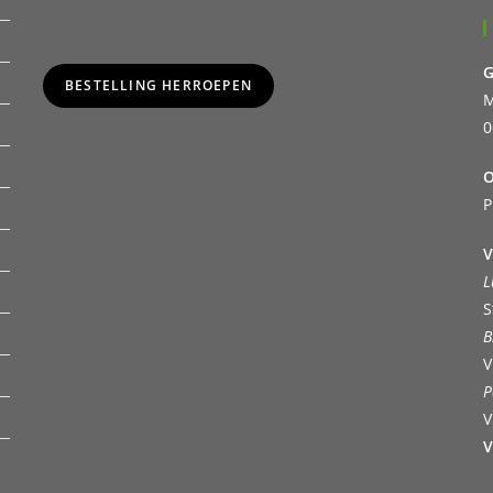
G
BESTELLING HERROEPEN
M
0
O
P
V
L
S
B
V
P
V
V