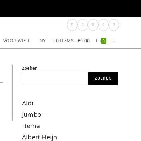
VOOR WIE
DIY
0 ITEMS
€0.00
TOGGLE
0
SITE
Zoeken
ZOEKEN
ZOEKEN
Aldi
Jumbo
Hema
Albert Heijn