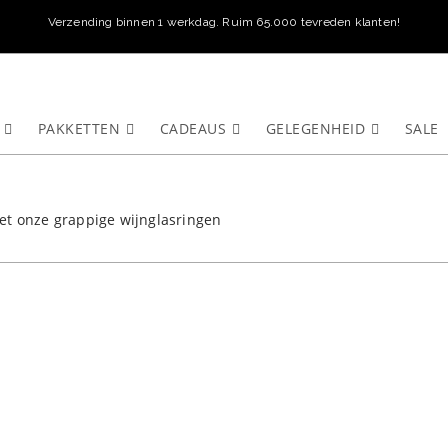
Verzending binnen 1 werkdag. Ruim 65.000 tevreden klanten!
PAKKETTEN
CADEAUS
GELEGENHEID
SALE