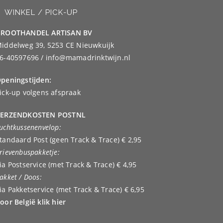
WINKEL / PICK-UP
ROOTHANDEL ARTISAN BV
iddelweg 39, 5253 CE Nieuwkuijk
6-40597696 / info@mamadrinktwijn.nl
peningstijden:
ick-up volgens afspraak
ERZENDKOSTEN POSTNL
uchtkussenenvelop:
tandaard Post (geen Track & Trace) € 2,95
rievenbuspakketje:
ia Postservice (met Track & Trace) € 4,95
akket / Doos:
ia Pakketservice (met Track & Trace) € 6,95
oor België klik hier