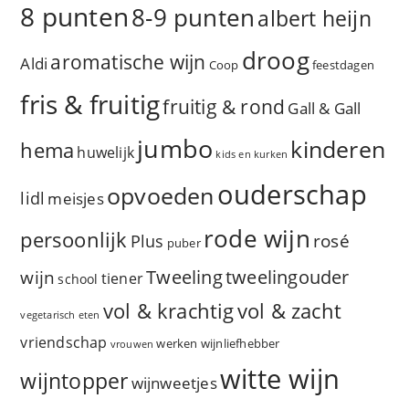
8 punten
8-9 punten
albert heijn
droog
aromatische wijn
Aldi
Coop
feestdagen
fris & fruitig
fruitig & rond
Gall & Gall
jumbo
kinderen
hema
huwelijk
kids en kurken
ouderschap
opvoeden
lidl
meisjes
rode wijn
persoonlijk
rosé
Plus
puber
Tweeling
wijn
tweelingouder
tiener
school
vol & zacht
vol & krachtig
vegetarisch eten
vriendschap
werken
wijnliefhebber
vrouwen
witte wijn
wijntopper
wijnweetjes