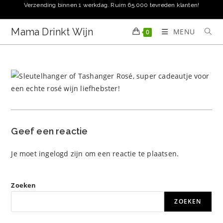
Ga
Verzending binnen 1 werkdag. Ruim 65.000 tevreden klanten!
naar
inhoud
Mama Drinkt Wijn
MENU
0
Geef een reactie
Je moet
ingelogd zijn
om een reactie te plaatsen.
Zoeken
ZOEKEN