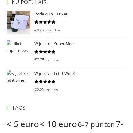
NU POPULAIR
Rode Wijn + Etiket
Gewaardeer
€
12.75
Incl. Btw
d
5.00
uit 5
Wijnetiket Super Mees
Gewaardeer
€
2.25
Incl. Btw
d
5.00
uit 5
Wijnetiket Let It Wine!
Gewaardeer
€
2.25
Incl. Btw
d
5.00
uit 5
TAGS
< 5 euro
< 10 euro
7-
6-7 punten