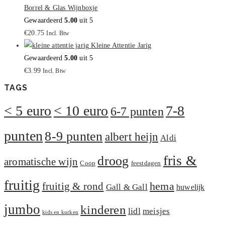
Borrel & Glas Wijnboxje
Gewaardeerd
5.00
uit 5
€
20.75
Incl. Btw
Kleine Attentie Jarig
Gewaardeerd
5.00
uit 5
€
3.99
Incl. Btw
TAGS
< 5 euro
< 10 euro
7-8
6-7 punten
punten
8-9 punten
albert heijn
Aldi
fris &
droog
aromatische wijn
Coop
feestdagen
fruitig
hema
fruitig & rond
Gall & Gall
huwelijk
jumbo
kinderen
lidl
meisjes
kids en kurken