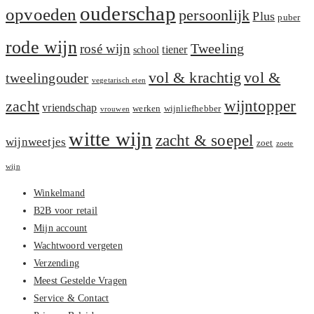
ouderschap
opvoeden
persoonlijk
Plus
puber
rode wijn
Tweeling
rosé wijn
tiener
school
vol &
vol & krachtig
tweelingouder
vegetarisch eten
zacht
wijntopper
vriendschap
werken
wijnliefhebber
vrouwen
witte wijn
zacht & soepel
wijnweetjes
zoet
zoete
wijn
Winkelmand
B2B voor retail
Mijn account
Wachtwoord vergeten
Verzending
Meest Gestelde Vragen
Service & Contact