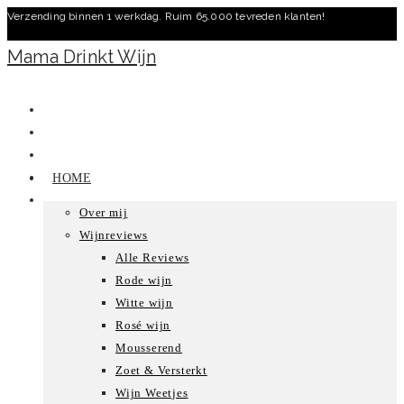
Verzending binnen 1 werkdag. Ruim 65.000 tevreden klanten!
Ga
naar
Mama Drinkt Wijn
inhoud
HOME
Over mij
Wijnreviews
Alle Reviews
Rode wijn
Witte wijn
Rosé wijn
Mousserend
Zoet & Versterkt
Wijn Weetjes