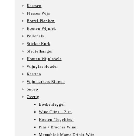
Kaarsen
Flessen Wijn
Borrel Planken
Houten Wijnrek
Pollepels
Sticker Kurk
Sleutelhanger
Houten Wijnlabels
Wijnglas Houder
Kaarten
Wijnmarkers Ringen
Snoep
Overig
Boekenlegger
Wine Clips – 2 st.
Houten ‘Tegeltjes’
Pins / Broches Wine
Memoblok Mama Drinkt Wijn