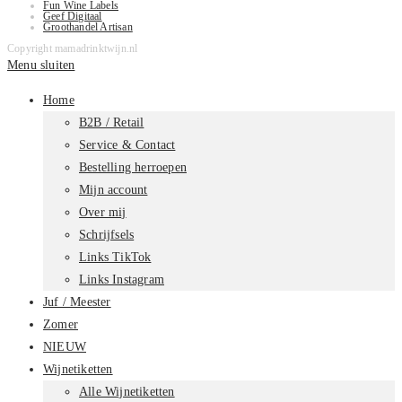
Fun Wine Labels
Geef Digitaal
Groothandel Artisan
Copyright mamadrinktwijn.nl
Menu sluiten
Home
B2B / Retail
Service & Contact
Bestelling herroepen
Mijn account
Over mij
Schrijfsels
Links TikTok
Links Instagram
Juf / Meester
Zomer
NIEUW
Wijnetiketten
Alle Wijnetiketten