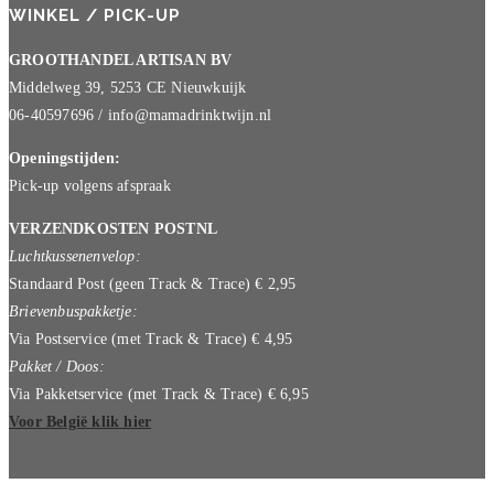
WINKEL / PICK-UP
GROOTHANDEL ARTISAN BV
Middelweg 39, 5253 CE Nieuwkuijk
06-40597696 / info@mamadrinktwijn.nl
Openingstijden:
Pick-up volgens afspraak
VERZENDKOSTEN POSTNL
Luchtkussenenvelop:
Standaard Post (geen Track & Trace) € 2,95
Brievenbuspakketje:
Via Postservice (met Track & Trace) € 4,95
Pakket / Doos:
Via Pakketservice (met Track & Trace) € 6,95
Voor België klik hier