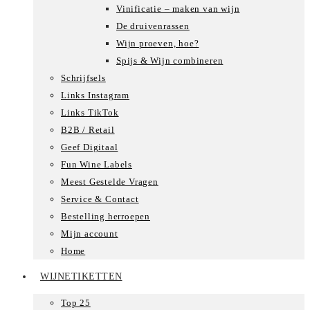
Vinificatie – maken van wijn
De druivenrassen
Wijn proeven, hoe?
Spijs & Wijn combineren
Schrijfsels
Links Instagram
Links TikTok
B2B / Retail
Geef Digitaal
Fun Wine Labels
Meest Gestelde Vragen
Service & Contact
Bestelling herroepen
Mijn account
Home
WIJNETIKETTEN
Top 25