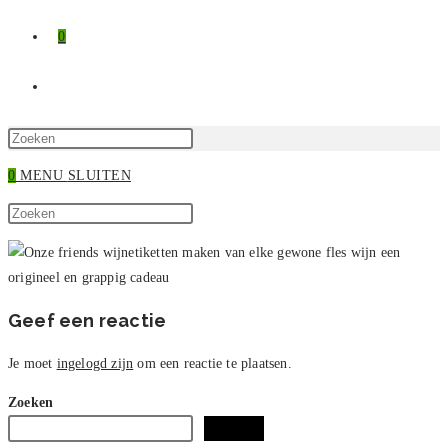
0
TOGGLE
SITE
Druk
op
0
MENU
SLUITEN
ZOEKEN
Escape
Zoek
om
Druk
op
het
op
deze
zoekpaneel
Escape
site
te
om
sluiten.
het
Geef een reactie
zoekpaneel
te
Je moet
ingelogd zijn
om een reactie te plaatsen.
sluiten.
Zoeken
Zoeken