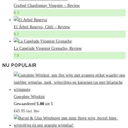
Crafted Chardonnay Viognier – Review
8.3
El Árbol Reserva, Chili – Review
8.1
La Capelude Viognier Grenache, Review
7.9
NU POPULAIR
Complete Wijnkist
Gewaardeerd
5.00
uit 5
€
43.95
Incl. Btw