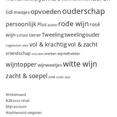
ouderschap
opvoeden
lidl
meisjes
rode wijn
persoonlijk
rosé
Plus
puber
Tweeling
wijn
tweelingouder
tiener
school
vol & zacht
vol & krachtig
vegetarisch eten
vriendschap
werken
wijnliefhebber
vrouwen
witte wijn
wijntopper
wijnweetjes
zacht & soepel
zoet
zoete wijn
Winkelmand
B2B voor retail
Mijn account
Wachtwoord vergeten