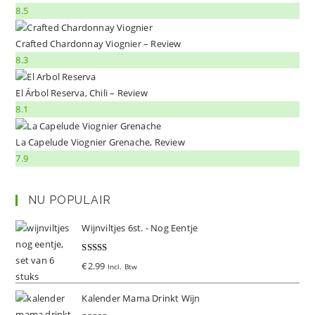
8.5
Crafted Chardonnay Viognier – Review
8.3
El Árbol Reserva, Chili – Review
8.1
La Capelude Viognier Grenache, Review
7.9
NU POPULAIR
Wijnviltjes 6st. - Nog Eentje
Gewaardeer
€
2.99
Incl. Btw
d
5.00
uit 5
Kalender Mama Drinkt Wijn