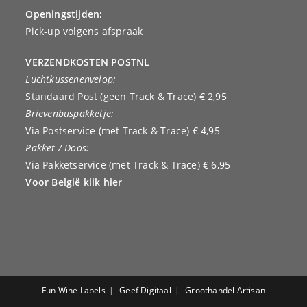
Openingstijden:
Pick-up volgens afspraak
VERZENDKOSTEN POSTNL
Luchtkussenenvelop:
Standaard Post (geen Track & Trace) € 2,95
Brievenbuspakketje:
Via Postservice (met Track & Trace) € 4,95
Pakket / Doos:
Via Pakketservice (met Track & Trace) € 6,95
Voor België klik hier
Fun Wine Labels
Geef Digitaal
Groothandel Artisan