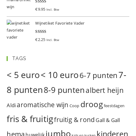
Gewaardeer
€
9.95
Incl. Btw
d
5.00
uit 5
Wijnetiket Favoriete Vader
Gewaardeer
€
2.25
Incl. Btw
d
5.00
uit 5
TAGS
< 5 euro
< 10 euro
7-
6-7 punten
8 punten
8-9 punten
albert heijn
droog
aromatische wijn
Aldi
Coop
feestdagen
fris & fruitig
fruitig & rond
Gall & Gall
jumbo
kinderen
hema
huwelijk
kids en kurken