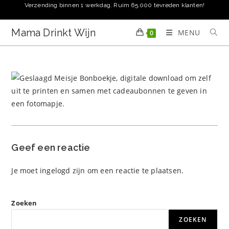
Ga
Verzending binnen 1 werkdag. Ruim 65.000 tevreden klanten!
naar
inhoud
Mama Drinkt Wijn
MENU
0
Geef een reactie
Je moet
ingelogd zijn
om een reactie te plaatsen.
Zoeken
ZOEKEN