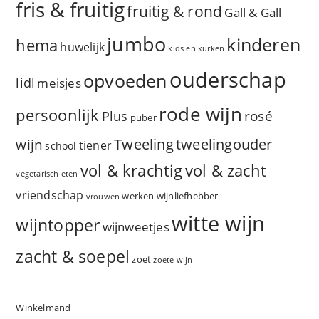
fris & fruitig
fruitig & rond
Gall & Gall
jumbo
kinderen
hema
huwelijk
kids en kurken
ouderschap
opvoeden
lidl
meisjes
rode wijn
persoonlijk
rosé
Plus
puber
Tweeling
wijn
tweelingouder
tiener
school
vol & zacht
vol & krachtig
vegetarisch eten
vriendschap
werken
wijnliefhebber
vrouwen
witte wijn
wijntopper
wijnweetjes
zacht & soepel
zoet
zoete wijn
Winkelmand