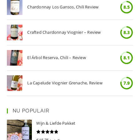
Chardonnay Los Gansos, Chili Review
8.5
Crafted Chardonnay Viognier – Review
8.3
El Árbol Reserva, Chili – Review
8.1
La Capelude Viognier Grenache, Review
7.9
NU POPULAIR
Wijn & Liefde Pakket
Gewaardeer
€
15.75