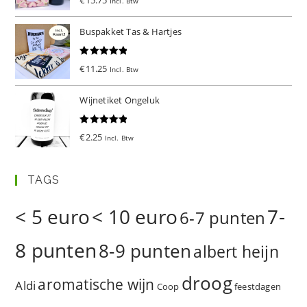
Incl. Btw
d
5.00
uit 5
Buspakket Tas & Hartjes
Gewaardeer
€
11.25
Incl. Btw
d
5.00
uit 5
Wijnetiket Ongeluk
Gewaardeer
€
2.25
Incl. Btw
d
5.00
uit 5
TAGS
< 5 euro
< 10 euro
7-
6-7 punten
8 punten
8-9 punten
albert heijn
droog
aromatische wijn
Aldi
Coop
feestdagen