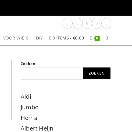
VOOR WIE
DIY
0 ITEMS
€0.00
TOGGLE
0
SITE
Zoeken
ZOEKEN
ZOEKEN
Aldi
Jumbo
Hema
Albert Heijn