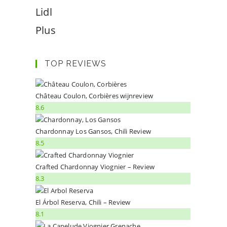
Lidl
Plus
TOP REVIEWS
Château Coulon, Corbières wijnreview
8.6
Chardonnay Los Gansos, Chili Review
8.5
Crafted Chardonnay Viognier – Review
8.3
El Árbol Reserva, Chili – Review
8.1