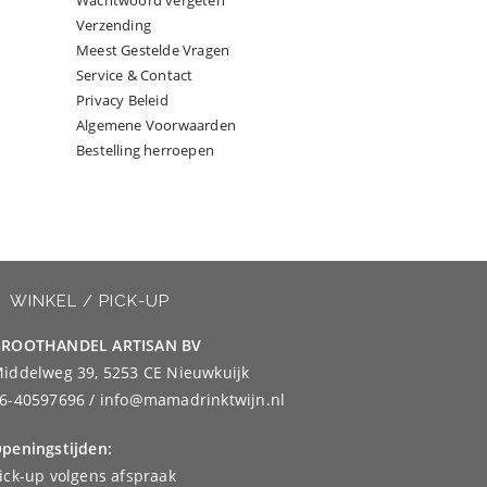
Wachtwoord vergeten
Verzending
Meest Gestelde Vragen
Service & Contact
Privacy Beleid
Algemene Voorwaarden
Bestelling herroepen
WINKEL / PICK-UP
ROOTHANDEL ARTISAN BV
iddelweg 39, 5253 CE Nieuwkuijk
6-40597696 / info@mamadrinktwijn.nl
peningstijden:
ick-up volgens afspraak