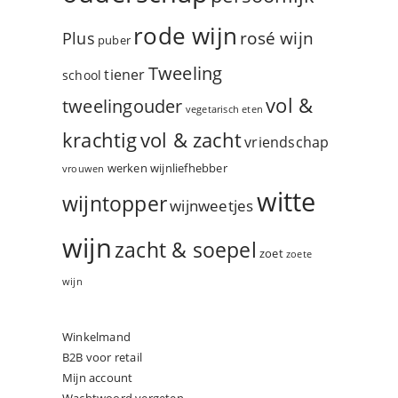
rode wijn
rosé wijn
Plus
puber
Tweeling
tiener
school
vol &
tweelingouder
vegetarisch eten
vol & zacht
krachtig
vriendschap
werken
wijnliefhebber
vrouwen
witte
wijntopper
wijnweetjes
wijn
zacht & soepel
zoet
zoete
wijn
Winkelmand
B2B voor retail
Mijn account