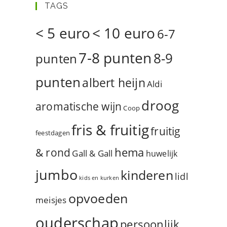
TAGS
< 5 euro
< 10 euro
6-7
7-8 punten
8-9
punten
punten
albert heijn
Aldi
droog
aromatische wijn
Coop
fris & fruitig
fruitig
feestdagen
hema
& rond
Gall & Gall
huwelijk
jumbo
kinderen
lidl
kids en kurken
opvoeden
meisjes
ouderschap
persoonlijk