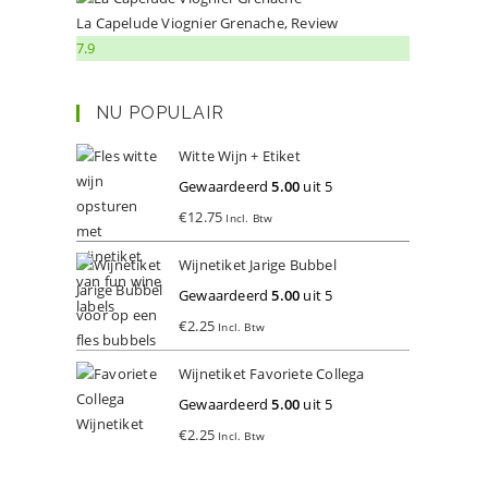
La Capelude Viognier Grenache, Review
7.9
NU POPULAIR
Witte Wijn + Etiket
Gewaardeerd
5.00
uit 5
€
12.75
Incl. Btw
Wijnetiket Jarige Bubbel
Gewaardeerd
5.00
uit 5
€
2.25
Incl. Btw
Wijnetiket Favoriete Collega
Gewaardeerd
5.00
uit 5
€
2.25
Incl. Btw