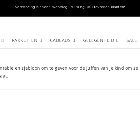
Verzending binnen 1 werkdag. Ruim 65.000 tevreden klanten!
PAKKETTEN
CADEAUS
GELEGENHEID
SALE