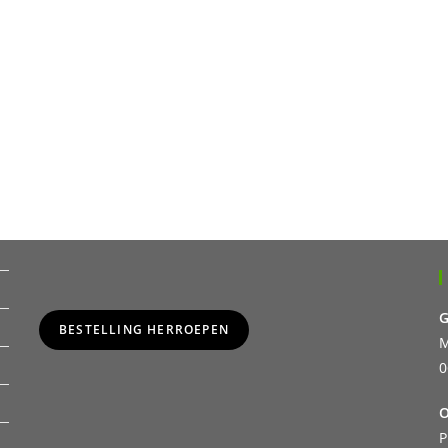
G
BESTELLING HERROEPEN
M
0
O
P