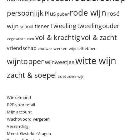
rode wijn
persoonlijk
rosé
Plus
puber
Tweeling
wijn
tweelingouder
tiener
school
vol & zacht
vol & krachtig
vegetarisch eten
vriendschap
werken
wijnliefhebber
vrouwen
witte wijn
wijntopper
wijnweetjes
zacht & soepel
zoet
zoete wijn
Winkelmand
B2B voor retail
Mijn account
Wachtwoord vergeten
Verzending
Meest Gestelde Vragen