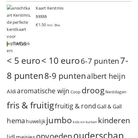
Kaart Kerstmis
Gewaardeer
€
1.50
Incl. Btw
d
5.00
uit 5
TAGS
< 5 euro
< 10 euro
7-
6-7 punten
8 punten
8-9 punten
albert heijn
droog
aromatische wijn
Aldi
Coop
feestdagen
fris & fruitig
fruitig & rond
Gall & Gall
jumbo
kinderen
hema
huwelijk
kids en kurken
ouderschap
opvoeden
lidl
meisjes