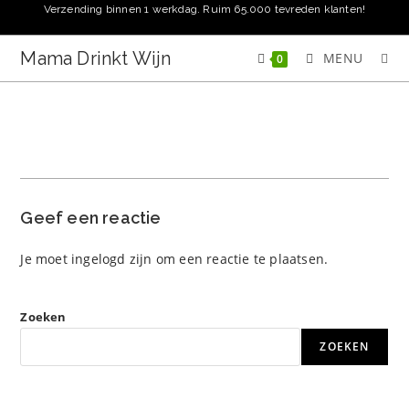
Ga
Verzending binnen 1 werkdag. Ruim 65.000 tevreden klanten!
naar
inhoud
Mama Drinkt Wijn
MENU
0
Geef een reactie
Je moet
ingelogd zijn
om een reactie te plaatsen.
Zoeken
ZOEKEN