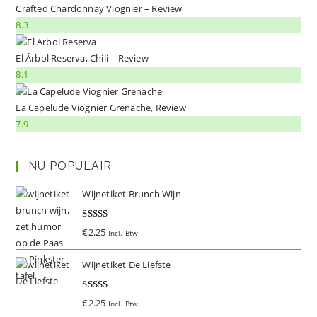
Crafted Chardonnay Viognier – Review
8.3
El Árbol Reserva, Chili – Review
8.1
La Capelude Viognier Grenache, Review
7.9
NU POPULAIR
Wijnetiket Brunch Wijn
Gewaardeer
€
2.25
Incl. Btw
d
5.00
uit 5
Wijnetiket De Liefste
Gewaardeer
€
2.25
Incl. Btw
d
5.00
uit 5