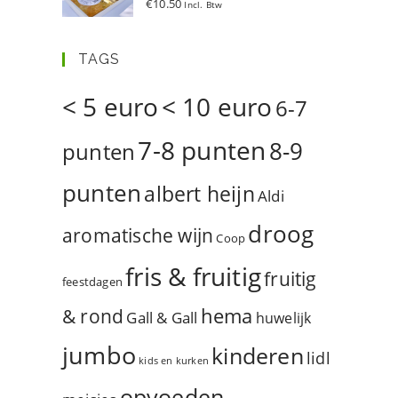
€
10.50
Incl. Btw
d
5.00
uit 5
TAGS
< 5 euro
< 10 euro
6-7
7-8 punten
8-9
punten
punten
albert heijn
Aldi
droog
aromatische wijn
Coop
fris & fruitig
fruitig
feestdagen
hema
& rond
Gall & Gall
huwelijk
jumbo
kinderen
lidl
kids en kurken
opvoeden