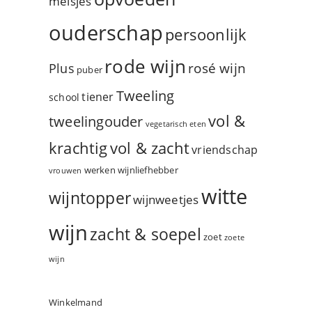
meisjes
ouderschap
persoonlijk
rode wijn
rosé wijn
Plus
puber
Tweeling
tiener
school
vol &
tweelingouder
vegetarisch eten
vol & zacht
krachtig
vriendschap
werken
wijnliefhebber
vrouwen
witte
wijntopper
wijnweetjes
wijn
zacht & soepel
zoet
zoete
wijn
Winkelmand