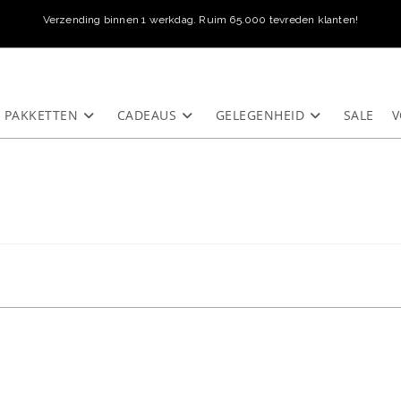
Verzending binnen 1 werkdag. Ruim 65.000 tevreden klanten!
PAKKETTEN
CADEAUS
GELEGENHEID
SALE
V