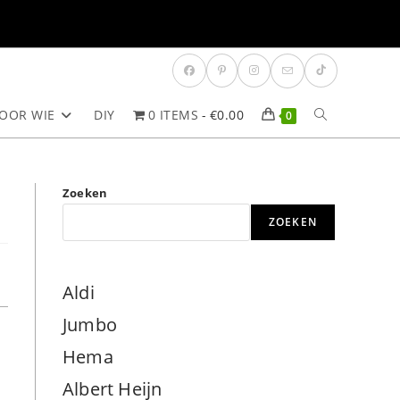
OOR WIE
DIY
0 ITEMS
€0.00
TOGGLE
0
SITE
Zoeken
ZOEKEN
ZOEKEN
Aldi
Jumbo
Hema
Albert Heijn