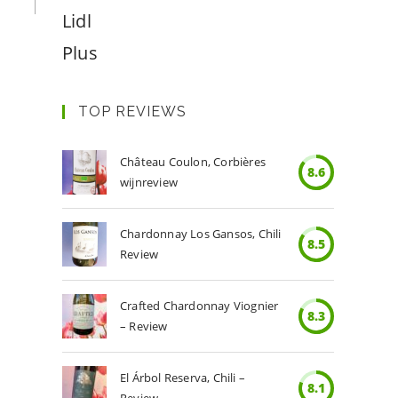
Lidl
Plus
TOP REVIEWS
Château Coulon, Corbières
8.6
wijnreview
Chardonnay Los Gansos, Chili
8.5
Review
Crafted Chardonnay Viognier
8.3
– Review
El Árbol Reserva, Chili –
8.1