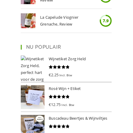
Review
La Capelude Viognier
7.9
Grenache, Review
NU POPULAIR
Wijnetiket Zorg Held
Gewaardeer
€
2.25
Incl. Btw
d
5.00
uit 5
Rosé Wijn + Etiket
Gewaardeer
€
12.75
Incl. Btw
d
5.00
uit 5
Buscadeau Beertjes & Wijnviltjes
Gewaardeer