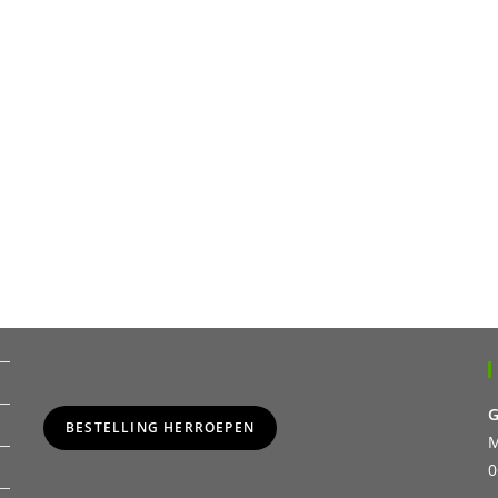
G
BESTELLING HERROEPEN
M
0