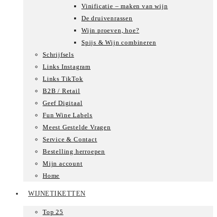
Vinificatie – maken van wijn
De druivenrassen
Wijn proeven, hoe?
Spijs & Wijn combineren
Schrijfsels
Links Instagram
Links TikTok
B2B / Retail
Geef Digitaal
Fun Wine Labels
Meest Gestelde Vragen
Service & Contact
Bestelling herroepen
Mijn account
Home
WIJNETIKETTEN
Top 25