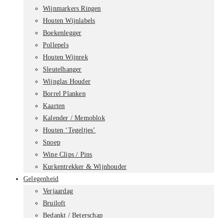
Wijnmarkers Ringen
Houten Wijnlabels
Boekenlegger
Pollepels
Houten Wijnrek
Sleutelhanger
Wijnglas Houder
Borrel Planken
Kaarten
Kalender / Memoblok
Houten ‘Tegeltjes’
Snoep
Wine Clips / Pins
Kurkentrekker & Wijnhouder
Gelegenheid
Verjaardag
Bruiloft
Bedankt / Beterschap