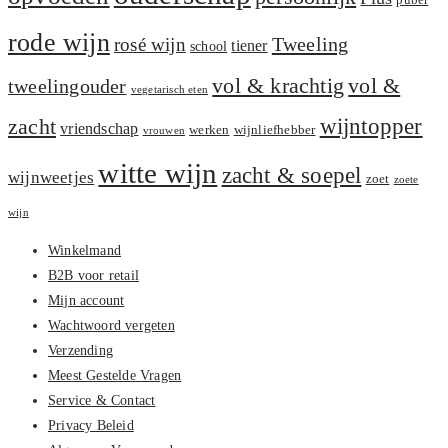
puber
rode wijn
Tweeling
rosé wijn
tiener
school
vol &
vol & krachtig
tweelingouder
vegetarisch eten
zacht
wijntopper
vriendschap
werken
wijnliefhebber
vrouwen
witte wijn
zacht & soepel
wijnweetjes
zoet
zoete
wijn
Winkelmand
B2B voor retail
Mijn account
Wachtwoord vergeten
Verzending
Meest Gestelde Vragen
Service & Contact
Privacy Beleid