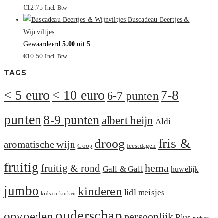
€
12.75
Incl. Btw
Buscadeau Beertjes &
Wijnviltjes
Gewaardeerd
5.00
uit 5
€
10.50
Incl. Btw
TAGS
< 5 euro
< 10 euro
7-8
6-7 punten
punten
8-9 punten
albert heijn
Aldi
fris &
droog
aromatische wijn
Coop
feestdagen
fruitig
hema
fruitig & rond
Gall & Gall
huwelijk
jumbo
kinderen
lidl
meisjes
kids en kurken
ouderschap
opvoeden
persoonlijk
Plus