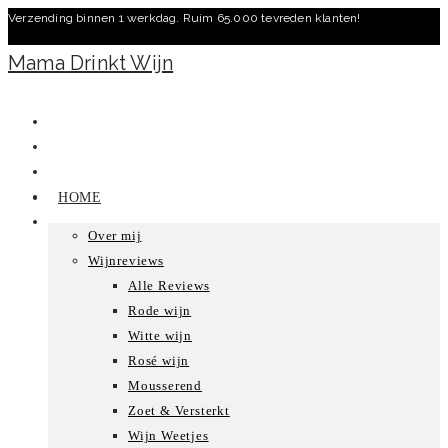
Verzending binnen 1 werkdag. Ruim 65.000 tevreden klanten!
Ga
naar
Mama Drinkt Wijn
inhoud
HOME
Over mij
Wijnreviews
Alle Reviews
Rode wijn
Witte wijn
Rosé wijn
Mousserend
Zoet & Versterkt
Wijn Weetjes