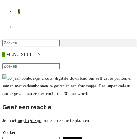
0
TOGGLE
SITE
Druk
op
0
MENU
SLUITEN
ZOEKEN
Escape
Zoek
om
Druk
op
het
op
deze
zoekpaneel
Escape
site
te
om
sluiten.
het
zoekpaneel
Geef een reactie
te
sluiten.
Je moet
ingelogd zijn
om een reactie te plaatsen.
Zoeken