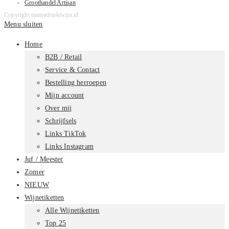
Groothandel Artisan
Copyright mamadrinktwijn.nl
Menu sluiten
Home
B2B / Retail
Service & Contact
Bestelling herroepen
Mijn account
Over mij
Schrijfsels
Links TikTok
Links Instagram
Juf / Meester
Zomer
NIEUW
Wijnetiketten
Alle Wijnetiketten
Top 25