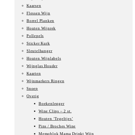
Kaarsen
Flessen Wijn
Borrel Planken
Houten Wijnrek
Pollepels
Sticker Kurk
Sleutelhanger
Houten Wijnlabels
Wijnglas Houder
Kaarten
Wijnmarkers Ringen
Snoep
Overig
Boekenlegger
Wine Clips – 2 st.
Houten ‘Tegeltjes’
Pins / Broches Wine
Memoblok Mama Drinkt Wijn