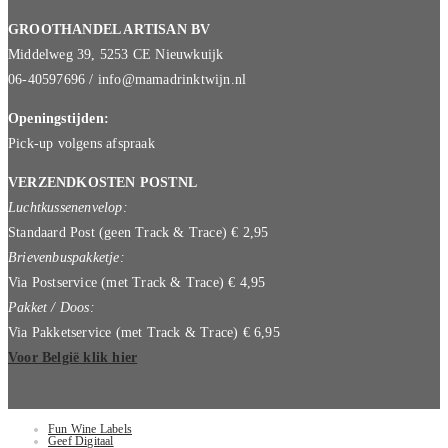
GROOTHANDEL ARTISAN BV
Middelweg 39, 5253 CE Nieuwkuijk
06-40597696 / info@mamadrinktwijn.nl
Openingstijden:
Pick-up volgens afspraak
VERZENDKOSTEN POSTNL
Luchtkussenenvelop:
Standaard Post (geen Track & Trace) € 2,95
Brievenbuspakketje:
Via Postservice (met Track & Trace) € 4,95
Pakket / Doos:
Via Pakketservice (met Track & Trace) € 6,95
Voor België klik hier
Fun Wine Labels
Geef Digitaal