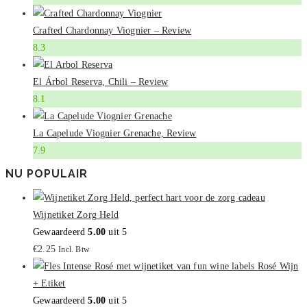
Crafted Chardonnay Viognier – Review
8.3
El Árbol Reserva, Chili – Review
8.1
La Capelude Viognier Grenache, Review
7.9
NU POPULAIR
Wijnetiket Zorg Held
Gewaardeerd
5.00
uit 5
€
2.25
Incl. Btw
Rosé Wijn
+ Etiket
Gewaardeerd
5.00
uit 5