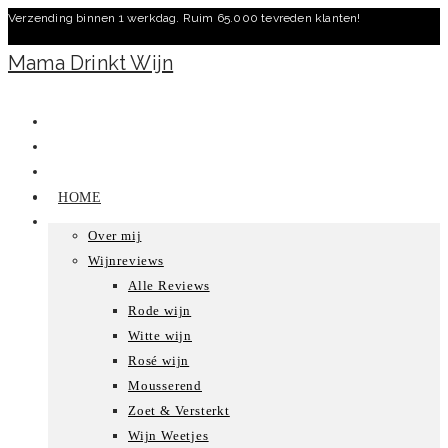
Verzending binnen 1 werkdag. Ruim 65.000 tevreden klanten!
Ga
naar
Mama Drinkt Wijn
inhoud
HOME
Over mij
Wijnreviews
Alle Reviews
Rode wijn
Witte wijn
Rosé wijn
Mousserend
Zoet & Versterkt
Wijn Weetjes