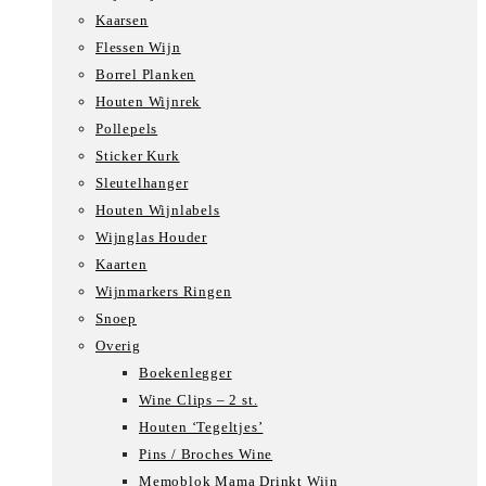
Kaarsen
Flessen Wijn
Borrel Planken
Houten Wijnrek
Pollepels
Sticker Kurk
Sleutelhanger
Houten Wijnlabels
Wijnglas Houder
Kaarten
Wijnmarkers Ringen
Snoep
Overig
Boekenlegger
Wine Clips – 2 st.
Houten ‘Tegeltjes’
Pins / Broches Wine
Memoblok Mama Drinkt Wijn