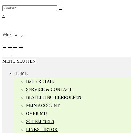
Zoek
op
×
deze
×
site
Winkelwagen
MENU SLUITEN
HOME
B2B / RETAIL
SERVICE & CONTACT
BESTELLING HERROEPEN
MIJN ACCOUNT
OVER MIJ
SCHRIJFSELS
LINKS TIKTOK