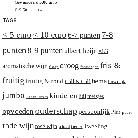
Gewaardeerd
5.00
uit 5
€
19.50
Incl. Btw
TAGS
< 5 euro
< 10 euro
7-8
6-7 punten
punten
8-9 punten
albert heijn
Aldi
fris &
droog
aromatische wijn
Coop
feestdagen
fruitig
hema
fruitig & rond
Gall & Gall
huwelijk
jumbo
kinderen
lidl
meisjes
kids en kurken
ouderschap
opvoeden
persoonlijk
Plus
puber
rode wijn
Tweeling
rosé wijn
tiener
school