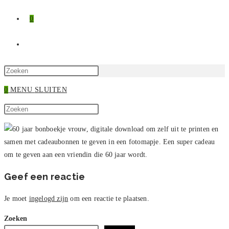
0
TOGGLE
SITE
Druk
op
0
MENU
SLUITEN
ZOEKEN
Escape
Zoek
om
Druk
op
het
op
deze
zoekpaneel
Escape
site
te
om
sluiten.
het
zoekpaneel
Geef een reactie
te
sluiten.
Je moet
ingelogd zijn
om een reactie te plaatsen.
Zoeken