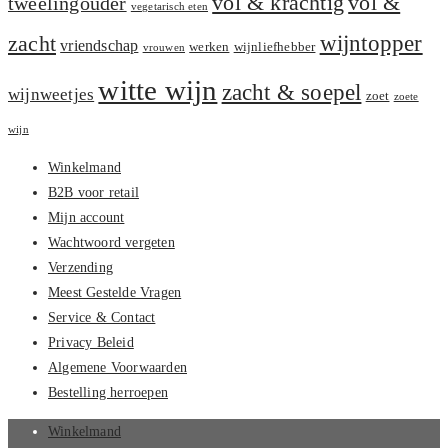
vol &
vol & krachtig
tweelingouder
vegetarisch eten
zacht
wijntopper
vriendschap
werken
wijnliefhebber
vrouwen
witte wijn
zacht & soepel
wijnweetjes
zoet
zoete
wijn
Winkelmand
B2B voor retail
Mijn account
Wachtwoord vergeten
Verzending
Meest Gestelde Vragen
Service & Contact
Privacy Beleid
Algemene Voorwaarden
Bestelling herroepen
Winkelmand