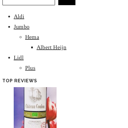
Zoeken
Aldi
Jumbo
Hema
Albert Heijn
Lidl
Plus
TOP REVIEWS