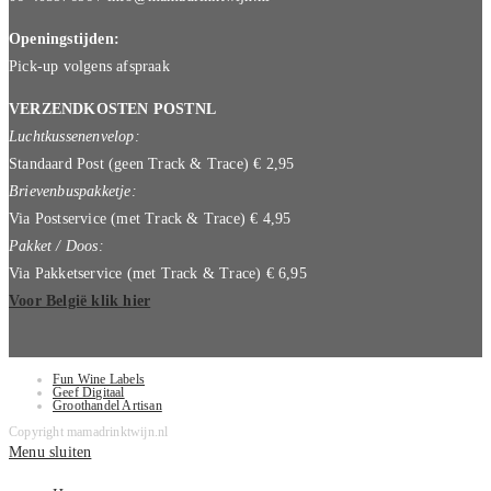
Openingstijden:
Pick-up volgens afspraak
VERZENDKOSTEN POSTNL
Luchtkussenenvelop:
Standaard Post (geen Track & Trace) € 2,95
Brievenbuspakketje:
Via Postservice (met Track & Trace) € 4,95
Pakket / Doos:
Via Pakketservice (met Track & Trace) € 6,95
Voor België klik hier
Fun Wine Labels
Geef Digitaal
Groothandel Artisan
Copyright mamadrinktwijn.nl
Menu sluiten