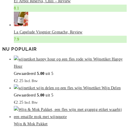
El Árbol Reserva, Chili – Review
8.1
La Capelude Viognier Grenache, Review
7.9
NU POPULAIR
Wijnetiket Happy
Hour
Gewaardeerd
5.00
uit 5
€
2.25
Incl. Btw
Wijnetiket Wijn Delen
Gewaardeerd
5.00
uit 5
€
2.25
Incl. Btw
Wijn & Mok Pakket