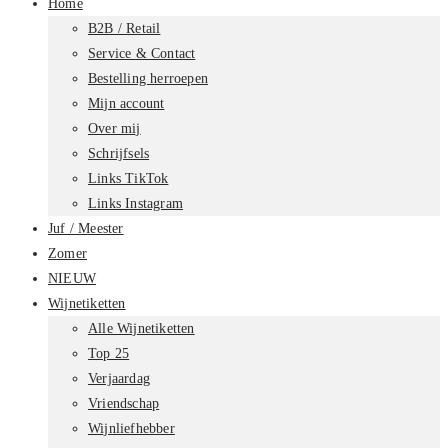
Home
B2B / Retail
Service & Contact
Bestelling herroepen
Mijn account
Over mij
Schrijfsels
Links TikTok
Links Instagram
Juf / Meester
Zomer
NIEUW
Wijnetiketten
Alle Wijnetiketten
Top 25
Verjaardag
Vriendschap
Wijnliefhebber