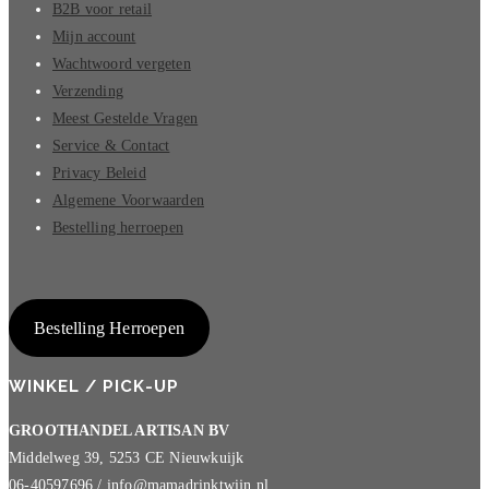
B2B voor retail
Mijn account
Wachtwoord vergeten
Verzending
Meest Gestelde Vragen
Service & Contact
Privacy Beleid
Algemene Voorwaarden
Bestelling herroepen
Bestelling Herroepen
WINKEL / PICK-UP
GROOTHANDEL ARTISAN BV
Middelweg 39, 5253 CE Nieuwkuijk
06-40597696 / info@mamadrinktwijn.nl