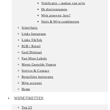
Vinificatie – maken van wijn
De druivenrassen
Wijn proeven, hoe?
Spijs & Wijn combineren
Schrijfsels
Links Instagram
Links TikTok
B2B / Retail
Geef Digitaal
Fun Wine Labels
Meest Gestelde Vragen
Service & Contact
Bestelling herroepen
Mijn account
Home
WIJNETIKETTEN
Top 25