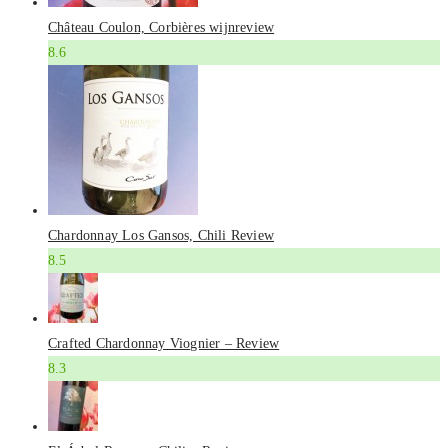
Château Coulon, Corbières wijnreview
8.6
Chardonnay Los Gansos, Chili Review
8.5
Crafted Chardonnay Viognier – Review
8.3