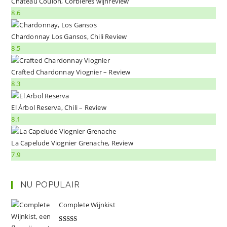
Château Coulon, Corbières wijnreview
8.6
Chardonnay Los Gansos, Chili Review
8.5
Crafted Chardonnay Viognier – Review
8.3
El Árbol Reserva, Chili – Review
8.1
La Capelude Viognier Grenache, Review
7.9
NU POPULAIR
Complete Wijnkist