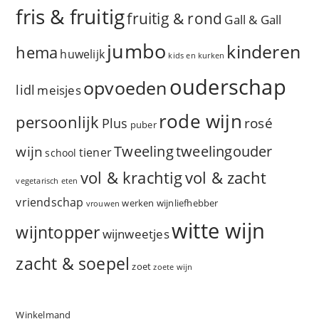
fris & fruitig
fruitig & rond
Gall & Gall
jumbo
kinderen
hema
huwelijk
kids en kurken
ouderschap
opvoeden
lidl
meisjes
rode wijn
persoonlijk
rosé
Plus
puber
Tweeling
wijn
tweelingouder
tiener
school
vol & zacht
vol & krachtig
vegetarisch eten
vriendschap
werken
wijnliefhebber
vrouwen
witte wijn
wijntopper
wijnweetjes
zacht & soepel
zoet
zoete wijn
Winkelmand