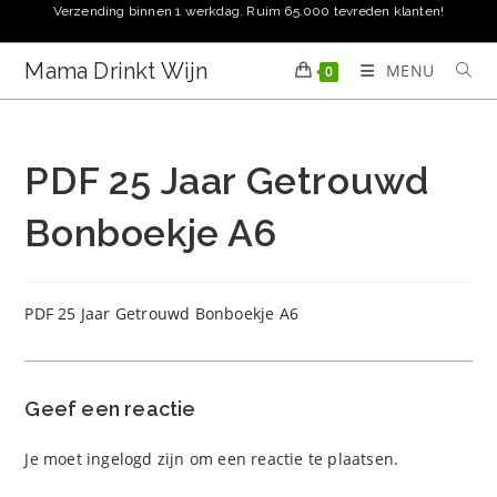
Ga
Verzending binnen 1 werkdag. Ruim 65.000 tevreden klanten!
naar
inhoud
Mama Drinkt Wijn
MENU
0
PDF 25 Jaar Getrouwd
Bonboekje A6
PDF 25 Jaar Getrouwd Bonboekje A6
Geef een reactie
Je moet
ingelogd zijn
om een reactie te plaatsen.