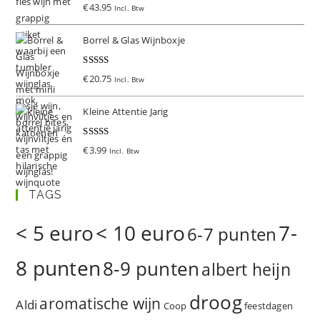
Gewaardeer
€
43.95
Incl. Btw
d
5.00
uit 5
Borrel & Glas Wijnboxje
Gewaardeer
€
20.75
Incl. Btw
d
5.00
uit 5
Kleine Attentie Jarig
Gewaardeer
€
3.99
Incl. Btw
d
5.00
uit 5
TAGS
< 5 euro
< 10 euro
7-
6-7 punten
8 punten
8-9 punten
albert heijn
droog
aromatische wijn
Aldi
Coop
feestdagen