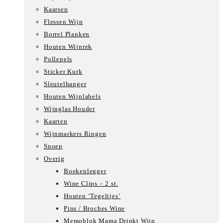
Kaarsen
Flessen Wijn
Borrel Planken
Houten Wijnrek
Pollepels
Sticker Kurk
Sleutelhanger
Houten Wijnlabels
Wijnglas Houder
Kaarten
Wijnmarkers Ringen
Snoep
Overig
Boekenlegger
Wine Clips – 2 st.
Houten ‘Tegeltjes’
Pins / Broches Wine
Memoblok Mama Drinkt Wijn