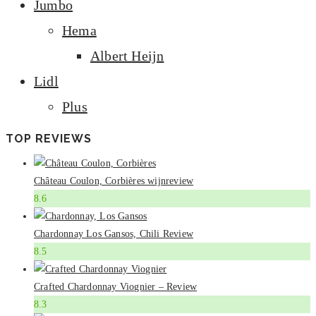
Jumbo
Hema
Albert Heijn
Lidl
Plus
TOP REVIEWS
Château Coulon, Corbières wijnreview
8.6
Chardonnay Los Gansos, Chili Review
8.5
Crafted Chardonnay Viognier – Review
8.3