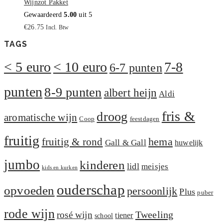
Wijnzot Pakket
Gewaardeerd
5.00
uit 5
€
26.75
Incl. Btw
TAGS
< 5 euro
< 10 euro
7-8
6-7 punten
punten
8-9 punten
albert heijn
Aldi
fris &
droog
aromatische wijn
Coop
feestdagen
fruitig
hema
fruitig & rond
Gall & Gall
huwelijk
jumbo
kinderen
lidl
meisjes
kids en kurken
ouderschap
opvoeden
persoonlijk
Plus
puber
rode wijn
Tweeling
rosé wijn
tiener
school