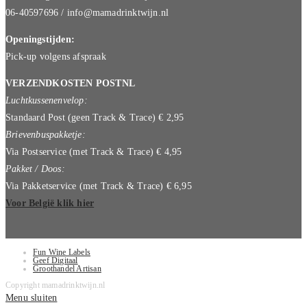
06-40597696 / info@mamadrinktwijn.nl
Openingstijden:
Pick-up volgens afspraak
VERZENDKOSTEN POSTNL
Luchtkussenenvelop:
Standaard Post (geen Track & Trace) € 2,95
Brievenbuspakketje:
Via Postservice (met Track & Trace) € 4,95
Pakket / Doos:
Via Pakketservice (met Track & Trace) € 6,95
Voor België klik hier
Fun Wine Labels
Geef Digitaal
Groothandel Artisan
Copyright mamadrinktwijn.nl
Menu sluiten