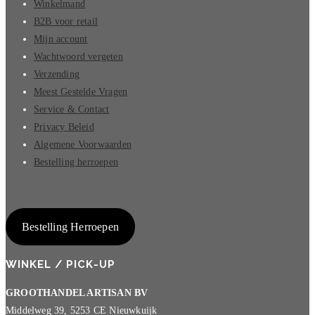
Winkelmand
B2B voor retail
Mijn account
Wachtwoord vergeten
Verzending
Meest Gestelde Vragen
Service & Contact
Privacy Beleid
Algemene Voorwaarden
Bestelling herroepen
Bestelling Herroepen
WINKEL / PICK-UP
GROOTHANDEL ARTISAN BV
Middelweg 39, 5253 CE Nieuwkuijk