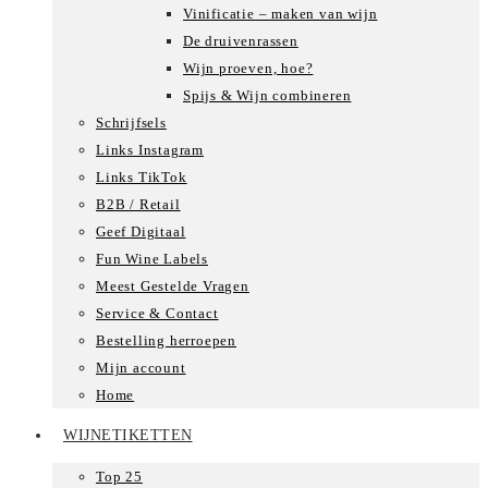
Vinificatie – maken van wijn
De druivenrassen
Wijn proeven, hoe?
Spijs & Wijn combineren
Schrijfsels
Links Instagram
Links TikTok
B2B / Retail
Geef Digitaal
Fun Wine Labels
Meest Gestelde Vragen
Service & Contact
Bestelling herroepen
Mijn account
Home
WIJNETIKETTEN
Top 25