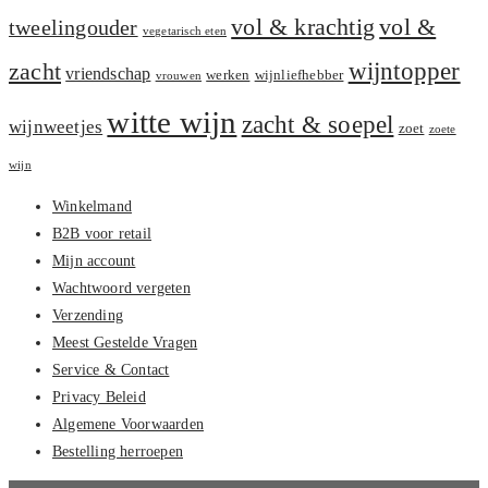
vol &
vol & krachtig
tweelingouder
vegetarisch eten
zacht
wijntopper
vriendschap
werken
wijnliefhebber
vrouwen
witte wijn
zacht & soepel
wijnweetjes
zoet
zoete
wijn
Winkelmand
B2B voor retail
Mijn account
Wachtwoord vergeten
Verzending
Meest Gestelde Vragen
Service & Contact
Privacy Beleid
Algemene Voorwaarden
Bestelling herroepen