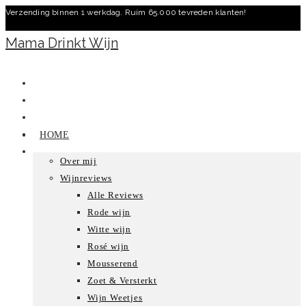
Verzending binnen 1 werkdag. Ruim 65.000 tevreden klanten!
Ga
naar
Mama Drinkt Wijn
inhoud
HOME
Over mij
Wijnreviews
Alle Reviews
Rode wijn
Witte wijn
Rosé wijn
Mousserend
Zoet & Versterkt
Wijn Weetjes