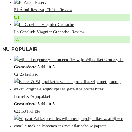
El Árbol Reserva, Chili – Review
8.1
La Capelude Viognier Grenache, Review
7.9
NU POPULAIR
Wijnetiket Grocerylist
Gewaardeerd
5.00
uit 5
€
2.25
Incl. Btw
Borrel & Wijnpakket
Gewaardeerd
5.00
uit 5
€
22.50
Incl. Btw