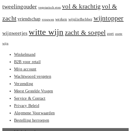
vol &
vol & krachtig
tweelingouder
vegetarisch eten
zacht
wijntopper
vriendschap
werken
wijnliefhebber
vrouwen
witte wijn
zacht & soepel
wijnweetjes
zoet
zoete
wijn
Winkelmand
B2B voor retail
Mijn account
Wachtwoord vergeten
Verzending
Meest Gestelde Vragen
Service & Contact
Privacy Beleid
Algemene Voorwaarden
Bestelling herroepen