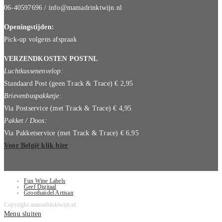
06-40597696 / info@mamadrinktwijn.nl
Openingstijden:
Pick-up volgens afspraak
VERZENDKOSTEN POSTNL
Luchtkussenenvelop:
Standaard Post (geen Track & Trace) € 2,95
Brievenbuspakketje:
Via Postservice (met Track & Trace) € 4,95
Pakket / Doos:
Via Pakketservice (met Track & Trace) € 6,95
Voor België klik hier
Fun Wine Labels
Geef Digitaal
Groothandel Artisan
Copyright mamadrinktwijn.nl
Menu sluiten