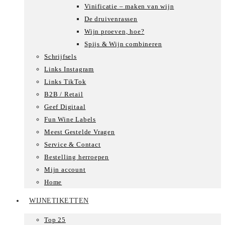
Vinificatie – maken van wijn
De druivenrassen
Wijn proeven, hoe?
Spijs & Wijn combineren
Schrijfsels
Links Instagram
Links TikTok
B2B / Retail
Geef Digitaal
Fun Wine Labels
Meest Gestelde Vragen
Service & Contact
Bestelling herroepen
Mijn account
Home
WIJNETIKETTEN
Top 25