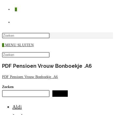
0
TOGGLE
SITE
Druk
op
0
MENU
SLUITEN
ZOEKEN
Escape
Zoek
om
Druk
op
het
op
PDF Pensioen Vrouw Bonboekje .A6
deze
zoekpaneel
Escape
site
te
om
PDF Pensioen Vrouw Bonboekje .A6
sluiten.
het
zoekpaneel
Zoeken
te
Zoeken
sluiten.
Aldi