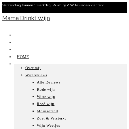
Verzending binnen 1 werkdag. Ruim 65.000 tevreden klanten!
Ga
naar
Mama Drinkt Wijn
inhoud
HOME
Over mij
Wijnreviews
Alle Reviews
Rode wijn
Witte wijn
Rosé wijn
Mousserend
Zoet & Versterkt
Wijn Weetjes