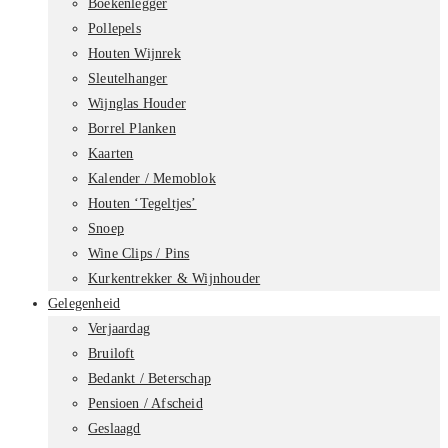
Boekenlegger
Pollepels
Houten Wijnrek
Sleutelhanger
Wijnglas Houder
Borrel Planken
Kaarten
Kalender / Memoblok
Houten ‘Tegeltjes’
Snoep
Wine Clips / Pins
Kurkentrekker & Wijnhouder
Gelegenheid
Verjaardag
Bruiloft
Bedankt / Beterschap
Pensioen / Afscheid
Geslaagd