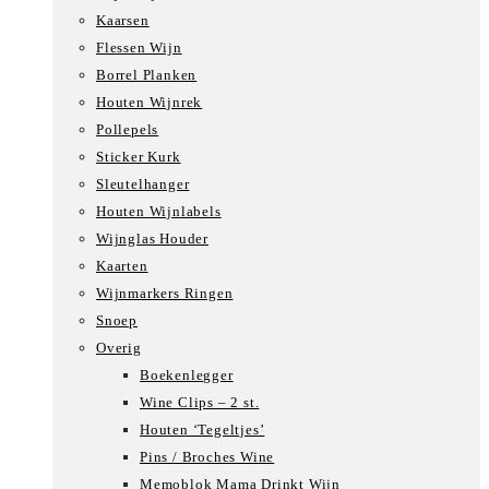
Kaarsen
Flessen Wijn
Borrel Planken
Houten Wijnrek
Pollepels
Sticker Kurk
Sleutelhanger
Houten Wijnlabels
Wijnglas Houder
Kaarten
Wijnmarkers Ringen
Snoep
Overig
Boekenlegger
Wine Clips – 2 st.
Houten ‘Tegeltjes’
Pins / Broches Wine
Memoblok Mama Drinkt Wijn