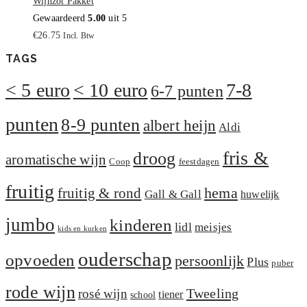
Wijnzot Pakket
Gewaardeerd
5.00
uit 5
€
26.75
Incl. Btw
TAGS
< 5 euro
< 10 euro
7-8
6-7 punten
punten
8-9 punten
albert heijn
Aldi
fris &
droog
aromatische wijn
Coop
feestdagen
fruitig
hema
fruitig & rond
Gall & Gall
huwelijk
jumbo
kinderen
lidl
meisjes
kids en kurken
ouderschap
opvoeden
persoonlijk
Plus
puber
rode wijn
Tweeling
rosé wijn
tiener
school