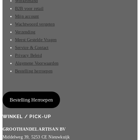
Winkelmand
B2B voor retail
Mijn account
Wachtwoord vergeten
Verzending
Meest Gestelde Vragen
Service & Contact
Privacy Beleid
Algemene Voorwaarden
Bestelling herroepen
Bestelling Herroepen
WINKEL / PICK-UP
GROOTHANDEL ARTISAN BV
Middelweg 39, 5253 CE Nieuwkuijk