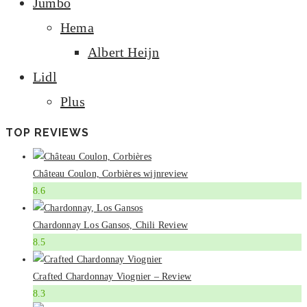
Jumbo
Hema
Albert Heijn
Lidl
Plus
TOP REVIEWS
Château Coulon, Corbières wijnreview
8.6
Chardonnay Los Gansos, Chili Review
8.5
Crafted Chardonnay Viognier – Review
8.3