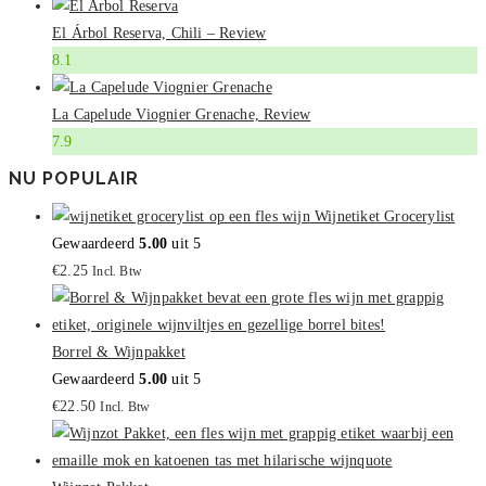
El Árbol Reserva, Chili – Review
8.1
La Capelude Viognier Grenache, Review
7.9
NU POPULAIR
Wijnetiket Grocerylist
Gewaardeerd
5.00
uit 5
€
2.25
Incl. Btw
Borrel & Wijnpakket
Gewaardeerd
5.00
uit 5
€
22.50
Incl. Btw