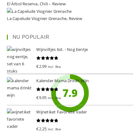
El Árbol Reserva, Chili – Review
La Capelude Viognier Grenache, Review
NU POPULAIR
Wijnviltjes 6st. - Nog Eentje
Gewaardeer
€
2.99
Incl. Btw
d
5.00
uit 5
Kalender Mama Drinkt Wijn
8.6
8.5
8.3
8.1
7.9
Gewaardeer
€
9.95
Incl. Btw
d
5.00
uit 5
Wijnetiket Favoriete Vader
Gewaardeer
€
2.25
Incl. Btw
d
5.00
uit 5