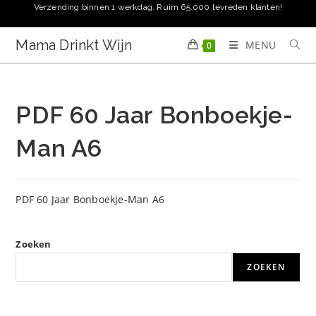
Ga
Verzending binnen 1 werkdag. Ruim 65.000 tevreden klanten!
naar
inhoud
Mama Drinkt Wijn
MENU
0
PDF 60 Jaar Bonboekje-
Man A6
PDF 60 Jaar Bonboekje-Man A6
Zoeken
ZOEKEN