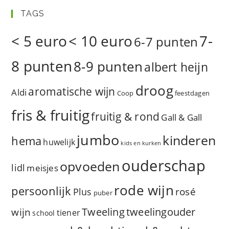
TAGS
< 5 euro
< 10 euro
7-
6-7 punten
8 punten
8-9 punten
albert heijn
droog
aromatische wijn
Aldi
Coop
feestdagen
fris & fruitig
fruitig & rond
Gall & Gall
jumbo
kinderen
hema
huwelijk
kids en kurken
ouderschap
opvoeden
lidl
meisjes
rode wijn
persoonlijk
rosé
Plus
puber
Tweeling
wijn
tweelingouder
tiener
school