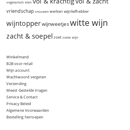
vol & zacht
vol & krachtig
vegetarisch eten
vriendschap
werken
wijnliefhebber
vrouwen
witte wijn
wijntopper
wijnweetjes
zacht & soepel
zoet
zoete wijn
Winkelmand
B2B voor retail
Mijn account
Wachtwoord vergeten
Verzending
Meest Gestelde Vragen
Service & Contact
Privacy Beleid
Algemene Voorwaarden
Bestelling herroepen