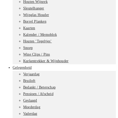
Houten Wijnrek
Sleutelhanger
Wijnglas Houder
Borrel Planken
Kaarten
Kalender / Memoblok
Houten ‘Tegeltjes’
Snoep
Wine Clips / Pins
Kurkentrekker & Wijnhouder
Gelegenheid
Verjaardag
Bruiloft
Bedankt / Beterschap
Pensioen / Afscheid
Geslaagd
Moederdag
Vaderdag