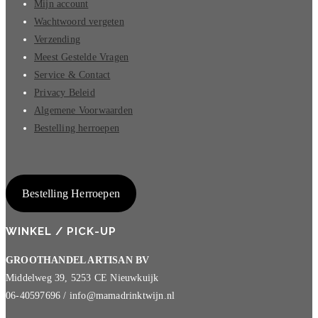
Mijn account
Wachtwoord vergeten
Verzending
Meest Gestelde Vragen
Service & Contact
Privacy Beleid
Algemene Voorwaarden
Bestelling herroepen
Bestelling Herroepen
WINKEL / PICK-UP
GROOTHANDEL ARTISAN BV
Middelweg 39, 5253 CE Nieuwkuijk
06-40597696 / info@mamadrinktwijn.nl