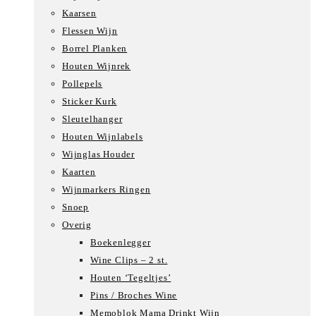
Kaarsen
Flessen Wijn
Borrel Planken
Houten Wijnrek
Pollepels
Sticker Kurk
Sleutelhanger
Houten Wijnlabels
Wijnglas Houder
Kaarten
Wijnmarkers Ringen
Snoep
Overig
Boekenlegger
Wine Clips – 2 st.
Houten ‘Tegeltjes’
Pins / Broches Wine
Memoblok Mama Drinkt Wijn