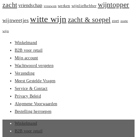
zacht
wijntopper
vriendschap
werken
wijnliefhebber
vrouwen
witte wijn
zacht & soepel
wijnweetjes
zoet
zoete
wijn
Winkelmand
B2B voor retail
Mijn account
Wachtwoord vergeten
Verzending
Meest Gestelde Vragen
Service & Contact
Privacy Beleid
Algemene Voorwaarden
Bestelling herroepen
Winkelmand
B2B voor retail