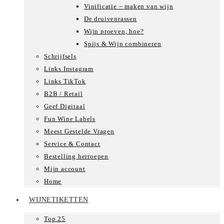
Vinificatie – maken van wijn
De druivenrassen
Wijn proeven, hoe?
Spijs & Wijn combineren
Schrijfsels
Links Instagram
Links TikTok
B2B / Retail
Geef Digitaal
Fun Wine Labels
Meest Gestelde Vragen
Service & Contact
Bestelling herroepen
Mijn account
Home
WIJNETIKETTEN
Top 25