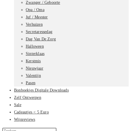
Zwanger / Geboorte
Opa / Oma
Juf / Meester
Verhuizen
Secretaressedag
Dag Van De Zorg
Halloween
Sinterklaas
Kerstmis
Nieuwjaar
Valentijn
Pasen
Bonboekjes Digitale Downloads
Zelf Ontwerpen
Sale
Cadeautjes < 5 Euro
Wijnreviews
Zoek