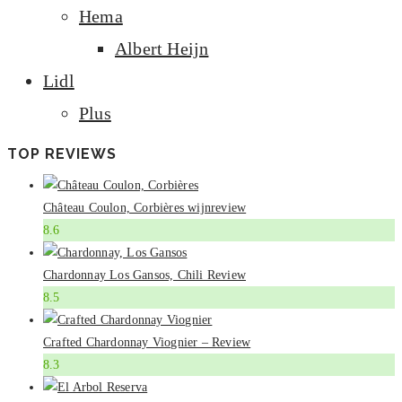
Hema
Albert Heijn
Lidl
Plus
TOP REVIEWS
Château Coulon, Corbières wijnreview
8.6
Chardonnay Los Gansos, Chili Review
8.5
Crafted Chardonnay Viognier – Review
8.3