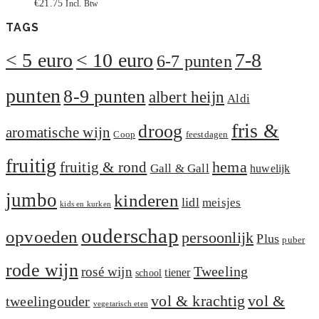
€
21.75
Incl. Btw
TAGS
< 5 euro
< 10 euro
7-8
6-7 punten
punten
8-9 punten
albert heijn
Aldi
fris &
droog
aromatische wijn
Coop
feestdagen
fruitig
hema
fruitig & rond
Gall & Gall
huwelijk
jumbo
kinderen
lidl
meisjes
kids en kurken
ouderschap
opvoeden
persoonlijk
Plus
puber
rode wijn
Tweeling
rosé wijn
tiener
school
vol &
vol & krachtig
tweelingouder
vegetarisch eten