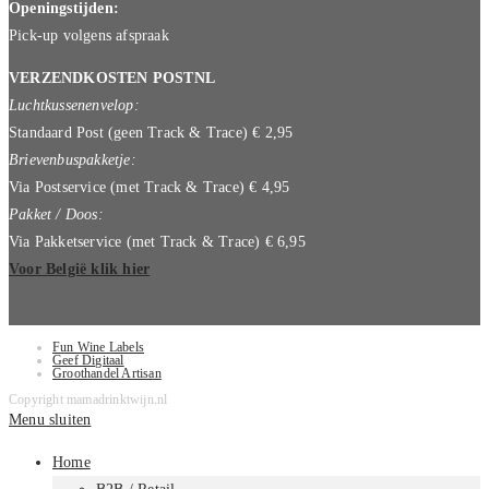
Openingstijden:
Pick-up volgens afspraak
VERZENDKOSTEN POSTNL
Luchtkussenenvelop:
Standaard Post (geen Track & Trace) € 2,95
Brievenbuspakketje:
Via Postservice (met Track & Trace) € 4,95
Pakket / Doos:
Via Pakketservice (met Track & Trace) € 6,95
Voor België klik hier
Fun Wine Labels
Geef Digitaal
Groothandel Artisan
Copyright mamadrinktwijn.nl
Menu sluiten
Home