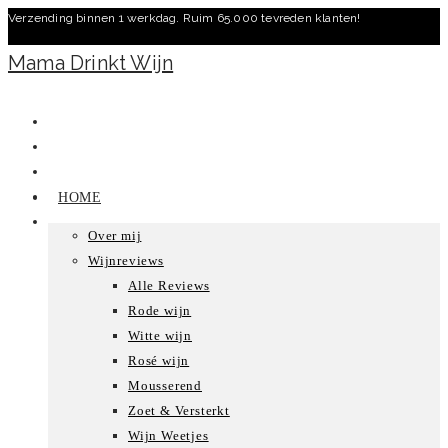
Verzending binnen 1 werkdag. Ruim 65.000 tevreden klanten!
Ga
naar
Mama Drinkt Wijn
inhoud
HOME
Over mij
Wijnreviews
Alle Reviews
Rode wijn
Witte wijn
Rosé wijn
Mousserend
Zoet & Versterkt
Wijn Weetjes