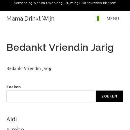
Ga
Verzending binnen 1 werkdag. Ruim 65.000 tevreden klanten!
naar
inhoud
Mama Drinkt Wijn
0
MENU
Bedankt Vriendin Jarig
Bedankt Vriendin Jarig
Zoeken
ZOEKEN
Aldi
Jumbo