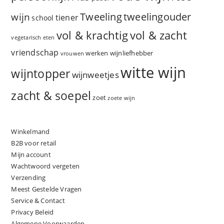
Tweeling
wijn
tweelingouder
tiener
school
vol & zacht
vol & krachtig
vegetarisch eten
vriendschap
werken
wijnliefhebber
vrouwen
witte wijn
wijntopper
wijnweetjes
zacht & soepel
zoet
zoete wijn
Winkelmand
B2B voor retail
Mijn account
Wachtwoord vergeten
Verzending
Meest Gestelde Vragen
Service & Contact
Privacy Beleid
Algemene Voorwaarden