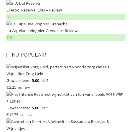
El Árbol Reserva, Chili – Review
8.1
La Capelude Viognier Grenache, Review
7.9
NU POPULAIR
Wijnetiket Zorg Held
Gewaardeerd
5.00
uit 5
€
2.25
Incl. Btw
Rosé Wijn
+ Etiket
Gewaardeerd
5.00
uit 5
€
12.75
Incl. Btw
Buscadeau Beertjes &
Wijnviltjes