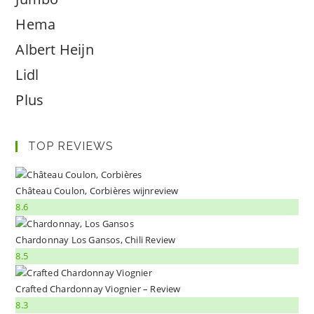
Hema
Albert Heijn
Lidl
Plus
TOP REVIEWS
Château Coulon, Corbières wijnreview
8.6
Chardonnay Los Gansos, Chili Review
8.5
Crafted Chardonnay Viognier – Review
8.3