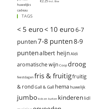
€
2.25
Incl. Btw
d
5.00
uit 5
TAGS
< 5 euro
< 10 euro
6-7
7-8 punten
8-9
punten
punten
albert heijn
Aldi
droog
aromatische wijn
Coop
fris & fruitig
fruitig
feestdagen
hema
& rond
Gall & Gall
huwelijk
jumbo
kinderen
lidl
kids en kurken
opvoeden