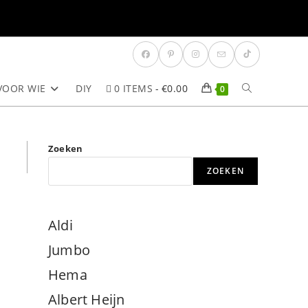
VOOR WIE
DIY
0 ITEMS
€0.00
TOGGLE
0
SITE
Zoeken
ZOEKEN
ZOEKEN
Aldi
Jumbo
Hema
Albert Heijn