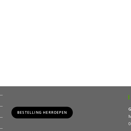
G
BESTELLING HERROEPEN
M
0