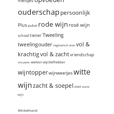
meisjes
ouderschap
persoonlijk
rode wijn
rosé wijn
Plus
puber
Tweeling
tiener
school
vol &
tweelingouder
vegetarisch eten
vol & zacht
krachtig
vriendschap
werken
wijnliefhebber
vrouwen
witte
wijntopper
wijnweetjes
wijn
zacht & soepel
zoet
zoete
wijn
Winkelmand