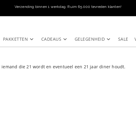
Verzending binnen 1 werkdag. Ruim 65.000 tevreden klanten!
PAKKETTEN
CADEAUS
GELEGENHEID
SALE