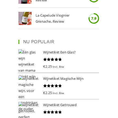
Review
La Capelude Viognier
7.9
Grenache, Review
NU POPULAIR
Wijnetiket Een Glas?
Gewaardeer
€
2.25
Incl. Btw
d
5.00
uit 5
Wijnetiket Magische Wijn
Gewaardeer
€
2.25
Incl. Btw
d
5.00
uit 5
Wijnetiket Getrouwd
Gewaardeer