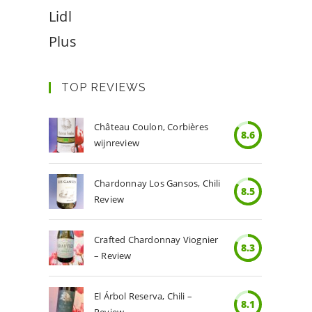
Lidl
Plus
TOP REVIEWS
Château Coulon, Corbières
8.6
wijnreview
Chardonnay Los Gansos, Chili
8.5
Review
Crafted Chardonnay Viognier
8.3
– Review
El Árbol Reserva, Chili –
8.1