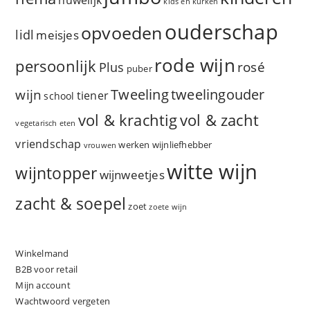
huwelijk
kids en kurken
ouderschap
opvoeden
lidl
meisjes
rode wijn
persoonlijk
rosé
Plus
puber
Tweeling
wijn
tweelingouder
tiener
school
vol & zacht
vol & krachtig
vegetarisch eten
vriendschap
werken
wijnliefhebber
vrouwen
witte wijn
wijntopper
wijnweetjes
zacht & soepel
zoet
zoete wijn
Winkelmand
B2B voor retail
Mijn account
Wachtwoord vergeten