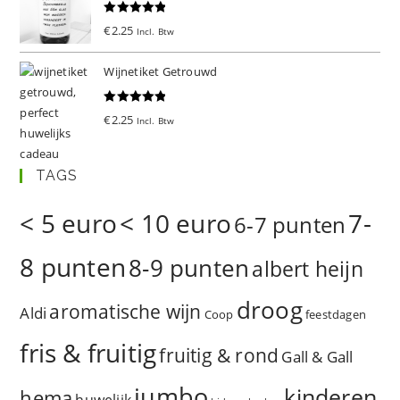
Gewaardeer
€
2.25
Incl. Btw
d
5.00
uit 5
Wijnetiket Getrouwd
Gewaardeer
€
2.25
Incl. Btw
d
5.00
uit 5
TAGS
< 5 euro
< 10 euro
7-
6-7 punten
8 punten
8-9 punten
albert heijn
droog
aromatische wijn
Aldi
Coop
feestdagen
fris & fruitig
fruitig & rond
Gall & Gall
jumbo
kinderen
hema