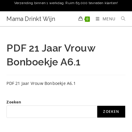
Ga
Verzending binnen 1 werkdag. Ruim 65.000 tevreden klanten!
naar
inhoud
Mama Drinkt Wijn
MENU
0
PDF 21 Jaar Vrouw
Bonboekje A6.1
PDF 21 Jaar Vrouw Bonboekje A6.1
Zoeken
ZOEKEN