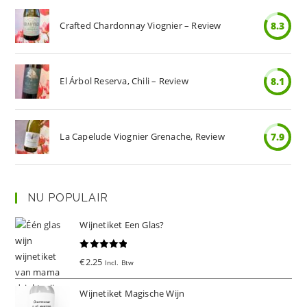
Crafted Chardonnay Viognier – Review
8.3
El Árbol Reserva, Chili – Review
8.1
La Capelude Viognier Grenache, Review
7.9
NU POPULAIR
Wijnetiket Een Glas?
Gewaardeer
€
2.25
Incl. Btw
d
5.00
uit 5
Wijnetiket Magische Wijn