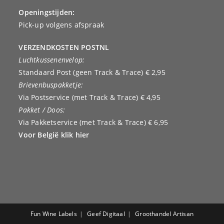
Openingstijden:
Pick-up volgens afspraak
VERZENDKOSTEN POSTNL
Luchtkussenenvelop:
Standaard Post (geen Track & Trace) € 2,95
Brievenbuspakketje:
Via Postservice (met Track & Trace) € 4,95
Pakket / Doos:
Via Pakketservice (met Track & Trace) € 6,95
Voor België klik hier
Fun Wine Labels
Geef Digitaal
Groothandel Artisan