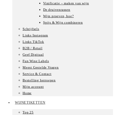
Vinificatie – maken van wijn
De druivenrassen
Wijn proeven, hoe?
Spijs & Wijn combineren
Schrijfsels
Links Instagram
Links TikTok
B2B / Retail
Geef Digitaal
Fun Wine Labels
Meest Gestelde Vragen
Service & Contact
Bestelling herroepen
Mijn account
Home
WIJNETIKETTEN
Top 25