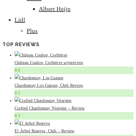
Albert Heijn
Lidl
Plus
TOP REVIEWS
Château Coulon, Corbières wijnreview
8.6
Chardonnay Los Gansos, Chili Review
8.5
Crafted Chardonnay Viognier – Review
8.3
El Árbol Reserva, Chili – Review