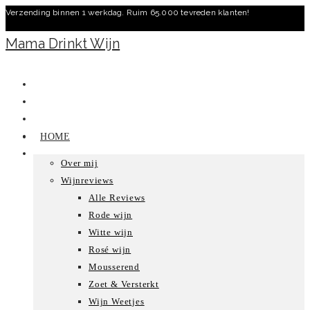
Verzending binnen 1 werkdag. Ruim 65.000 tevreden klanten!
Ga
naar
Mama Drinkt Wijn
inhoud
HOME
Over mij
Wijnreviews
Alle Reviews
Rode wijn
Witte wijn
Rosé wijn
Mousserend
Zoet & Versterkt
Wijn Weetjes