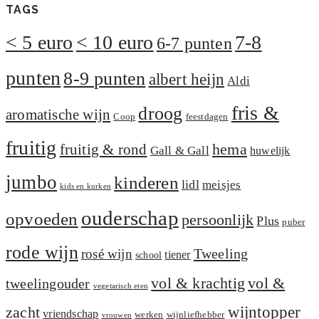
TAGS
< 5 euro
< 10 euro
7-8
6-7 punten
punten
8-9 punten
albert heijn
Aldi
fris &
droog
aromatische wijn
Coop
feestdagen
fruitig
hema
fruitig & rond
Gall & Gall
huwelijk
jumbo
kinderen
lidl
meisjes
kids en kurken
ouderschap
opvoeden
persoonlijk
Plus
puber
rode wijn
Tweeling
rosé wijn
tiener
school
vol &
vol & krachtig
tweelingouder
vegetarisch eten
zacht
wijntopper
vriendschap
werken
wijnliefhebber
vrouwen