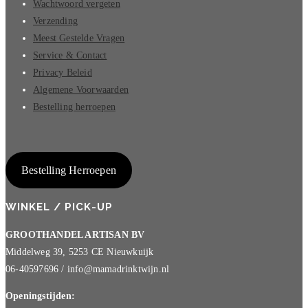
Wachtwoord vergeten
Verzending
Meest Gestelde Vragen
Service & Contact
Privacy Beleid
Algemene Voorwaarden
Bestelling herroepen
Bestelling Herroepen
WINKEL / PICK-UP
GROOTHANDEL ARTISAN BV
Middelweg 39, 5253 CE Nieuwkuijk
06-40597696 / info@mamadrinktwijn.nl
Openingstijden: