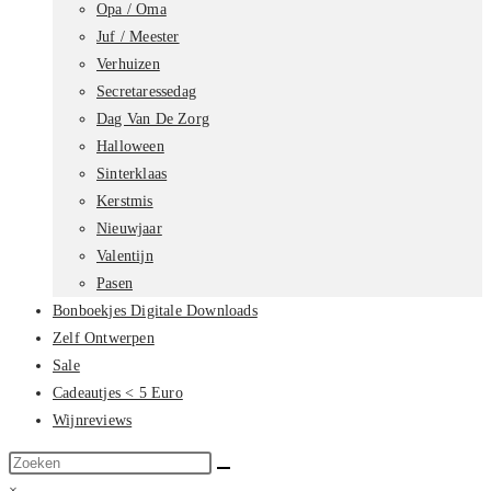
Opa / Oma
Juf / Meester
Verhuizen
Secretaressedag
Dag Van De Zorg
Halloween
Sinterklaas
Kerstmis
Nieuwjaar
Valentijn
Pasen
Bonboekjes Digitale Downloads
Zelf Ontwerpen
Sale
Cadeautjes < 5 Euro
Wijnreviews
Zoek
op
×