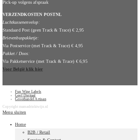
Pick-up volgens afspraak
VERZENDKOSTEN POSTNL
Luchtkussenenvelop:
Standaard Post (geen Track & Trace) € 2,95
Brievenbuspakketje:
Via Postservice (met Track & Trace) € 4,95
Pakket / Doos:
Via Pakketservice (met Track & Trace) € 6,95
Voor België klik hier
Fun Wine Labels
Geef Digitaal
Groothandel Artisan
Copyright mamadrinktwijn.nl
Menu sluiten
Home
B2B / Retail