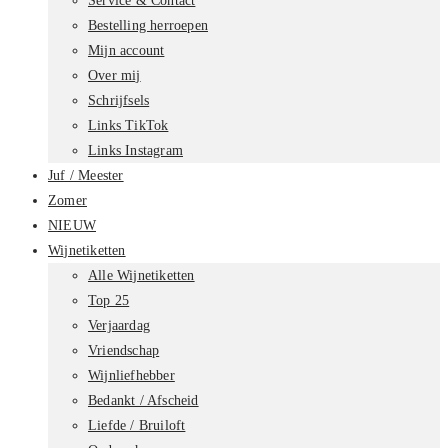
Service & Contact
Bestelling herroepen
Mijn account
Over mij
Schrijfsels
Links TikTok
Links Instagram
Juf / Meester
Zomer
NIEUW
Wijnetiketten
Alle Wijnetiketten
Top 25
Verjaardag
Vriendschap
Wijnliefhebber
Bedankt / Afscheid
Liefde / Bruiloft