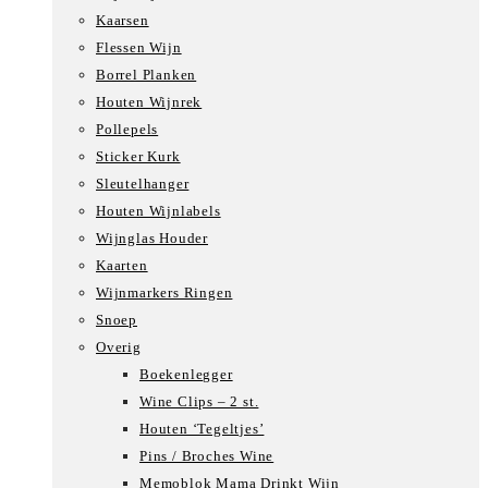
Kaarsen
Flessen Wijn
Borrel Planken
Houten Wijnrek
Pollepels
Sticker Kurk
Sleutelhanger
Houten Wijnlabels
Wijnglas Houder
Kaarten
Wijnmarkers Ringen
Snoep
Overig
Boekenlegger
Wine Clips – 2 st.
Houten ‘Tegeltjes’
Pins / Broches Wine
Memoblok Mama Drinkt Wijn