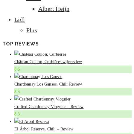
Albert Heijn
Lidl
Plus
TOP REVIEWS
Château Coulon, Corbières wijnreview
8.6
Chardonnay Los Gansos, Chili Review
8.5
Crafted Chardonnay Viognier – Review
8.3
El Árbol Reserva, Chili – Review