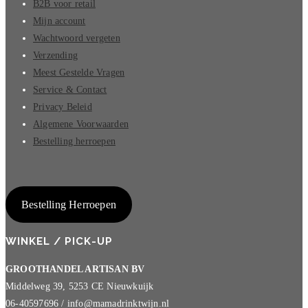
B2B voor retail
Mijn account
Wachtwoord vergeten
Verzending
Meest Gestelde Vragen
Service & Contact
Privacy Beleid
Algemene Voorwaarden
Bestelling herroepen
Bestelling Herroepen
WINKEL / PICK-UP
GROOTHANDEL ARTISAN BV
Middelweg 39, 5253 CE Nieuwkuijk
06-40597696 / info@mamadrinktwijn.nl