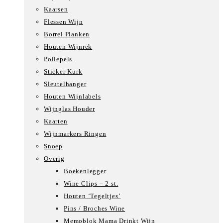
Kaarsen
Flessen Wijn
Borrel Planken
Houten Wijnrek
Pollepels
Sticker Kurk
Sleutelhanger
Houten Wijnlabels
Wijnglas Houder
Kaarten
Wijnmarkers Ringen
Snoep
Overig
Boekenlegger
Wine Clips – 2 st.
Houten ‘Tegeltjes’
Pins / Broches Wine
Memoblok Mama Drinkt Wijn