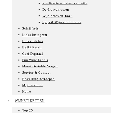
Vinificatie – maken van wijn
De druivenrassen
Wijn proeven, hoe?
Spijs & Wijn combineren
Schrijfsels
Links Instagram
Links TikTok
B2B / Retail
Geef Digitaal
Fun Wine Labels
Meest Gestelde Vragen
Service & Contact
Bestelling herroepen
Mijn account
Home
WIJNETIKETTEN
Top 25