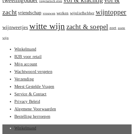
vol & krachtig
tweelingouder
vegetarisch eten
zacht
wijntopper
vriendschap
werken
wijnliefhebber
vrouwen
witte wijn
zacht & soepel
wijnweetjes
zoet
zoete
wijn
Winkelmand
B2B voor retail
Mijn account
Wachtwoord vergeten
Verzending
Meest Gestelde Vragen
Service & Contact
Privacy Beleid
Algemene Voorwaarden
Bestelling herroepen
Winkelmand