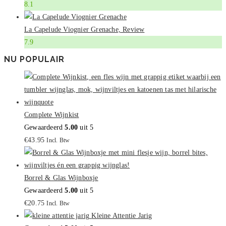
8.1
La Capelude Viognier Grenache, Review
7.9
NU POPULAIR
Complete Wijnkist
Gewaardeerd
5.00
uit 5
€
43.95
Incl. Btw
Borrel & Glas Wijnboxje
Gewaardeerd
5.00
uit 5
€
20.75
Incl. Btw
Kleine Attentie Jarig