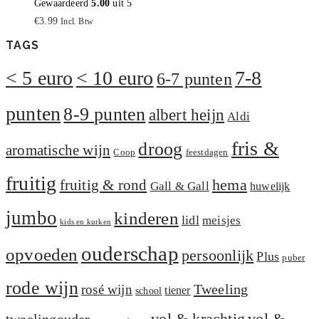
Gewaardeerd
5.00
uit 5
€
3.99
Incl. Btw
TAGS
< 5 euro
< 10 euro
7-8
6-7 punten
punten
8-9 punten
albert heijn
Aldi
fris &
droog
aromatische wijn
Coop
feestdagen
fruitig
hema
fruitig & rond
Gall & Gall
huwelijk
jumbo
kinderen
lidl
meisjes
kids en kurken
ouderschap
opvoeden
persoonlijk
Plus
puber
rode wijn
Tweeling
rosé wijn
tiener
school
vol &