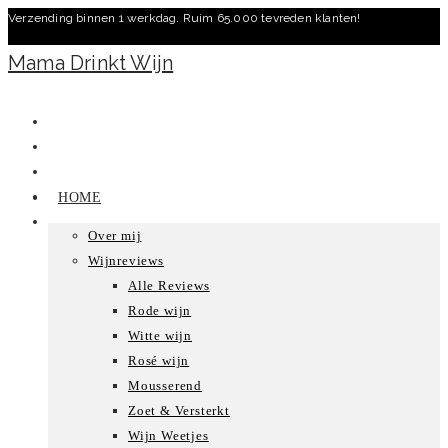
Verzending binnen 1 werkdag. Ruim 65.000 tevreden klanten!
Ga
naar
Mama Drinkt Wijn
inhoud
HOME
Over mij
Wijnreviews
Alle Reviews
Rode wijn
Witte wijn
Rosé wijn
Mousserend
Zoet & Versterkt
Wijn Weetjes