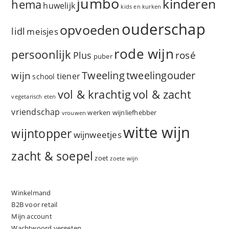
jumbo
kinderen
hema
huwelijk
kids en kurken
ouderschap
opvoeden
lidl
meisjes
rode wijn
persoonlijk
rosé
Plus
puber
Tweeling
wijn
tweelingouder
tiener
school
vol & zacht
vol & krachtig
vegetarisch eten
vriendschap
werken
wijnliefhebber
vrouwen
witte wijn
wijntopper
wijnweetjes
zacht & soepel
zoet
zoete wijn
Winkelmand
B2B voor retail
Mijn account
Wachtwoord vergeten