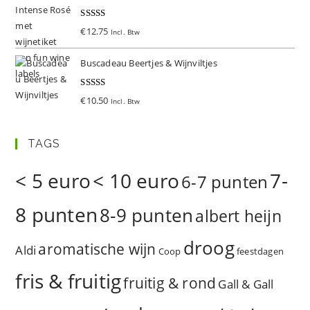
Gewaardeer
€
12.75
Incl. Btw
d
5.00
uit 5
Buscadeau Beertjes & Wijnviltjes
Gewaardeer
€
10.50
Incl. Btw
d
5.00
uit 5
TAGS
< 5 euro
< 10 euro
7-
6-7 punten
8 punten
8-9 punten
albert heijn
droog
aromatische wijn
Aldi
Coop
feestdagen
fris & fruitig
fruitig & rond
Gall & Gall