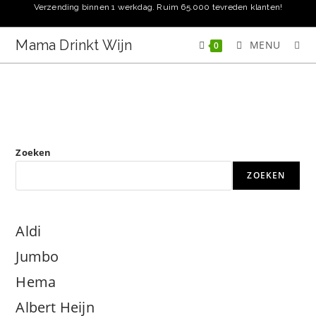
Ga
Verzending binnen 1 werkdag. Ruim 65.000 tevreden klanten!
naar
inhoud
Mama Drinkt Wijn
MENU
0
Zoeken
ZOEKEN
Aldi
Jumbo
Hema
Albert Heijn