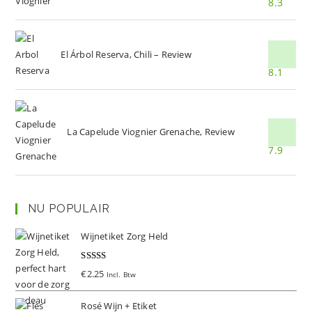
8.3
El Árbol Reserva, Chili – Review
8.1
La Capelude Viognier Grenache, Review
7.9
NU POPULAIR
Wijnetiket Zorg Held
Gewaardeer
€
2.25
Incl. Btw
d
5.00
uit 5
Rosé Wijn + Etiket