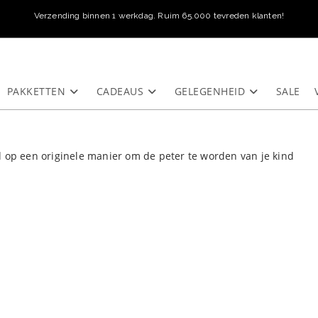
Verzending binnen 1 werkdag. Ruim 65.000 tevreden klanten!
PAKKETTEN
CADEAUS
GELEGENHEID
SALE