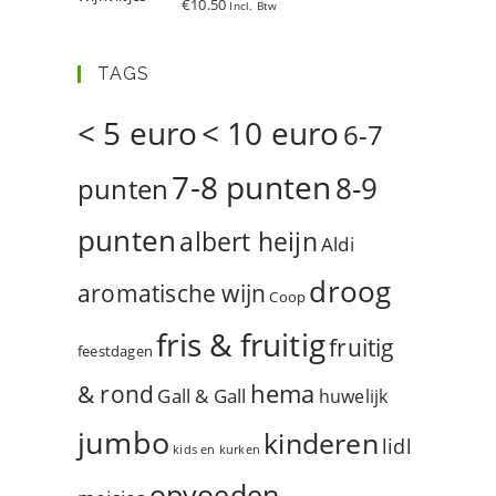
€
10.50
Incl. Btw
d
5.00
uit 5
TAGS
< 5 euro
< 10 euro
6-7
7-8 punten
8-9
punten
punten
albert heijn
Aldi
droog
aromatische wijn
Coop
fris & fruitig
fruitig
feestdagen
hema
& rond
Gall & Gall
huwelijk
jumbo
kinderen
lidl
kids en kurken
opvoeden