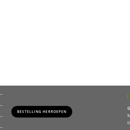
G
BESTELLING HERROEPEN
M
0