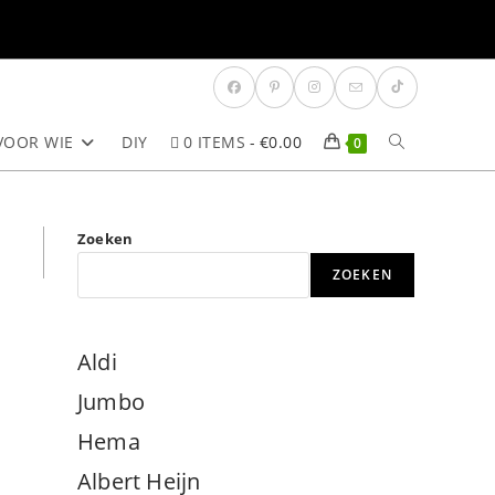
VOOR WIE
DIY
0 ITEMS
€0.00
TOGGLE
0
SITE
Zoeken
ZOEKEN
ZOEKEN
Aldi
Jumbo
Hema
Albert Heijn