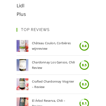
Lidl
Plus
TOP REVIEWS
Château Coulon, Corbières
8.6
wijnreview
Chardonnay Los Gansos, Chili
8.5
Review
Crafted Chardonnay Viognier
8.3
– Review
El Árbol Reserva, Chili –
8.1