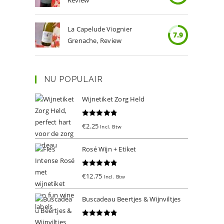
Review
La Capelude Viognier
7.9
Grenache, Review
NU POPULAIR
Wijnetiket Zorg Held
Gewaardeer
€
2.25
Incl. Btw
d
5.00
uit 5
Rosé Wijn + Etiket
Gewaardeer
€
12.75
Incl. Btw
d
5.00
uit 5
Buscadeau Beertjes & Wijnviltjes
Gewaardeer