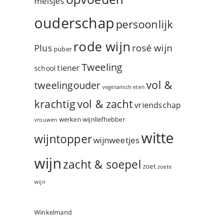
meisjes
ouderschap
persoonlijk
rode wijn
rosé wijn
Plus
puber
Tweeling
tiener
school
vol &
tweelingouder
vegetarisch eten
vol & zacht
krachtig
vriendschap
werken
wijnliefhebber
vrouwen
witte
wijntopper
wijnweetjes
wijn
zacht & soepel
zoet
zoete
wijn
Winkelmand