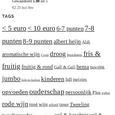
Gewaardeerd
5.00
uit 5
€
2.25
Incl. Btw
TAGS
< 5 euro
< 10 euro
7-8
6-7 punten
punten
8-9 punten
albert heijn
Aldi
fris &
droog
aromatische wijn
Coop
feestdagen
fruitig
hema
fruitig & rond
Gall & Gall
huwelijk
jumbo
kinderen
lidl
meisjes
kids en kurken
ouderschap
opvoeden
persoonlijk
Plus
puber
rode wijn
Tweeling
rosé wijn
tiener
school
vol &