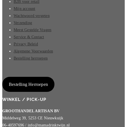
B2B voor retail
Mijn account
Wachtwoord vergeten
Verzending
Meest Gestelde Vragen
Service & Contact
Privacy Beleid
Algemene Voorwaarden
Bestelling herroepen
Bestelling Herroepen
WINKEL / PICK-UP
GROOTHANDEL ARTISAN BV
Middelweg 39, 5253 CE Nieuwkuijk
06-40597696 / info@mamadrinktwijn.nl