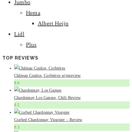
Jumbo
Hema
Albert Heijn
Lidl
Plus
TOP REVIEWS
Château Coulon, Corbières wijnreview
8.6
Chardonnay Los Gansos, Chili Review
8.5
Crafted Chardonnay Viognier – Review
8.3