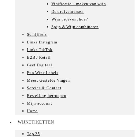
Vinificatie – maken van wijn
De druivenrassen
Wijn proeven, hoe?
Spijs & Wijn combineren
Schrijfsels
Links Instagram
Links TikTok
B2B / Retail
Geef Digitaal
Fun Wine Labels
Meest Gestelde Vragen
Service & Contact
Bestelling herroepen
Mijn account
Home
WIJNETIKETTEN
Top 25