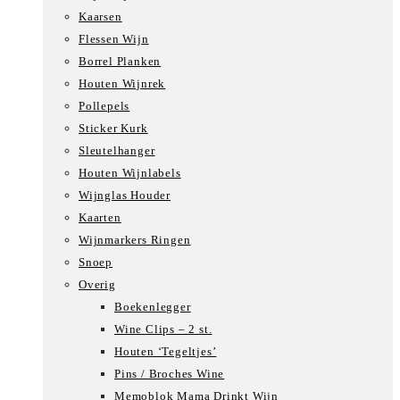
Kaarsen
Flessen Wijn
Borrel Planken
Houten Wijnrek
Pollepels
Sticker Kurk
Sleutelhanger
Houten Wijnlabels
Wijnglas Houder
Kaarten
Wijnmarkers Ringen
Snoep
Overig
Boekenlegger
Wine Clips – 2 st.
Houten ‘Tegeltjes’
Pins / Broches Wine
Memoblok Mama Drinkt Wijn