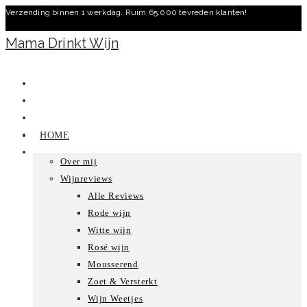
Verzending binnen 1 werkdag. Ruim 65.000 tevreden klanten!
Ga
naar
Mama Drinkt Wijn
inhoud
HOME
Over mij
Wijnreviews
Alle Reviews
Rode wijn
Witte wijn
Rosé wijn
Mousserend
Zoet & Versterkt
Wijn Weetjes