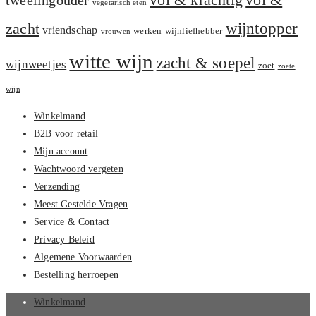
vol & krachtig
tweelingouder
vegetarisch eten
zacht
wijntopper
vriendschap
werken
wijnliefhebber
vrouwen
witte wijn
zacht & soepel
wijnweetjes
zoet
zoete
wijn
Winkelmand
B2B voor retail
Mijn account
Wachtwoord vergeten
Verzending
Meest Gestelde Vragen
Service & Contact
Privacy Beleid
Algemene Voorwaarden
Bestelling herroepen
Winkelmand