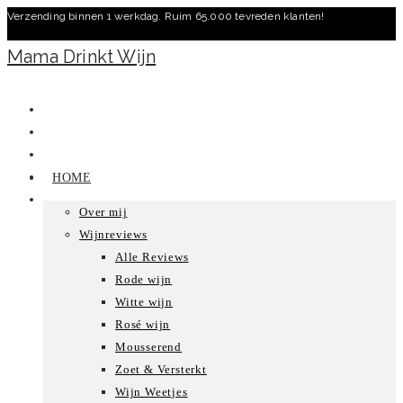
Verzending binnen 1 werkdag. Ruim 65.000 tevreden klanten!
Ga
naar
Mama Drinkt Wijn
inhoud
HOME
Over mij
Wijnreviews
Alle Reviews
Rode wijn
Witte wijn
Rosé wijn
Mousserend
Zoet & Versterkt
Wijn Weetjes