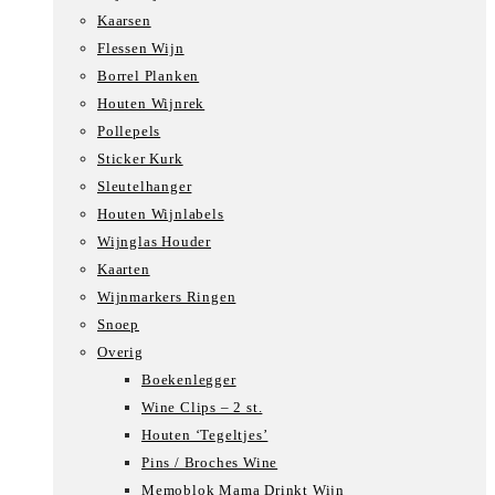
Kaarsen
Flessen Wijn
Borrel Planken
Houten Wijnrek
Pollepels
Sticker Kurk
Sleutelhanger
Houten Wijnlabels
Wijnglas Houder
Kaarten
Wijnmarkers Ringen
Snoep
Overig
Boekenlegger
Wine Clips – 2 st.
Houten ‘Tegeltjes’
Pins / Broches Wine
Memoblok Mama Drinkt Wijn