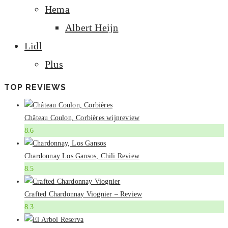
Hema
Albert Heijn
Lidl
Plus
TOP REVIEWS
Château Coulon, Corbières wijnreview
8.6
Chardonnay Los Gansos, Chili Review
8.5
Crafted Chardonnay Viognier – Review
8.3