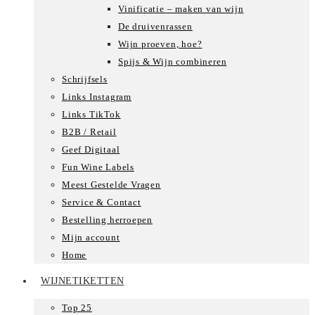
Vinificatie – maken van wijn
De druivenrassen
Wijn proeven, hoe?
Spijs & Wijn combineren
Schrijfsels
Links Instagram
Links TikTok
B2B / Retail
Geef Digitaal
Fun Wine Labels
Meest Gestelde Vragen
Service & Contact
Bestelling herroepen
Mijn account
Home
WIJNETIKETTEN
Top 25