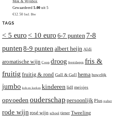
Mok & Wijnbox
Gewaardeerd
5.00
uit 5
€
12.50
Incl. Btw
TAGS
< 5 euro
< 10 euro
7-8
6-7 punten
punten
8-9 punten
albert heijn
Aldi
fris &
droog
aromatische wijn
Coop
feestdagen
fruitig
hema
fruitig & rond
Gall & Gall
huwelijk
jumbo
kinderen
lidl
meisjes
kids en kurken
ouderschap
opvoeden
persoonlijk
Plus
puber
rode wijn
Tweeling
rosé wijn
tiener
school