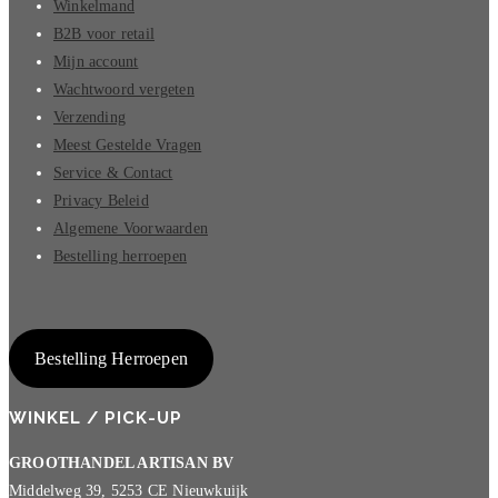
Winkelmand
B2B voor retail
Mijn account
Wachtwoord vergeten
Verzending
Meest Gestelde Vragen
Service & Contact
Privacy Beleid
Algemene Voorwaarden
Bestelling herroepen
Bestelling Herroepen
WINKEL / PICK-UP
GROOTHANDEL ARTISAN BV
Middelweg 39, 5253 CE Nieuwkuijk