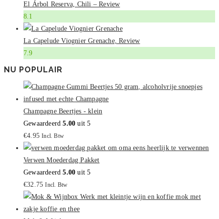
El Árbol Reserva, Chili – Review
8.1
La Capelude Viognier Grenache, Review
7.9
NU POPULAIR
Champagne Beertjes - klein
Gewaardeerd
5.00
uit 5
€
4.95
Incl. Btw
Verwen Moederdag Pakket
Gewaardeerd
5.00
uit 5
€
32.75
Incl. Btw