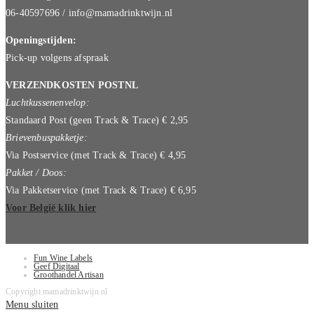
06-40597696 / info@mamadrinktwijn.nl
Openingstijden:
Pick-up volgens afspraak
VERZENDKOSTEN POSTNL
Luchtkussenenvelop:
Standaard Post (geen Track & Trace) € 2,95
Brievenbuspakketje:
Via Postservice (met Track & Trace) € 4,95
Pakket / Doos:
Via Pakketservice (met Track & Trace) € 6,95
Voor België klik hier
Fun Wine Labels
Geef Digitaal
Groothandel Artisan
Copyright mamadrinktwijn.nl
Menu sluiten