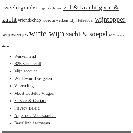
vol &
vol & krachtig
tweelingouder
vegetarisch eten
zacht
wijntopper
vriendschap
werken
wijnliefhebber
vrouwen
witte wijn
zacht & soepel
wijnweetjes
zoet
zoete
wijn
Winkelmand
B2B voor retail
Mijn account
Wachtwoord vergeten
Verzending
Meest Gestelde Vragen
Service & Contact
Privacy Beleid
Algemene Voorwaarden
Bestelling herroepen