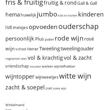
fris & fruitig
fruitig & rond
Gall & Gall
jumbo
kinderen
hema
huwelijk
kids en kurken
ouderschap
opvoeden
lidl
meisjes
rode wijn
persoonlijk
rosé
Plus
puber
Tweeling
wijn
tweelingouder
tiener
school
vol & zacht
vol & krachtig
vegetarisch eten
vriendschap
werken
wijnliefhebber
vrouwen
witte wijn
wijntopper
wijnweetjes
zacht & soepel
zoet
zoete wijn
Winkelmand