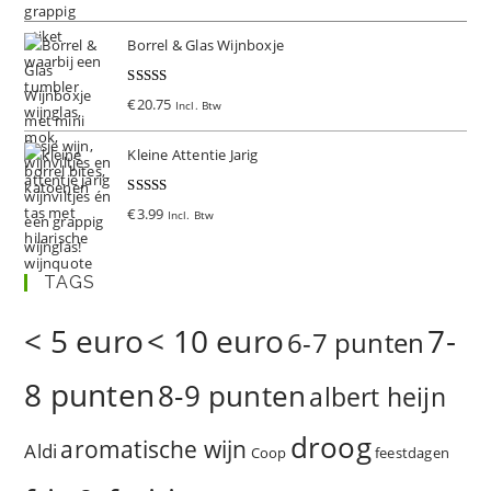
d
5.00
uit 5
Borrel & Glas Wijnboxje
Gewaardeer
€
20.75
Incl. Btw
d
5.00
uit 5
Kleine Attentie Jarig
Gewaardeer
€
3.99
Incl. Btw
d
5.00
uit 5
TAGS
< 5 euro
< 10 euro
7-
6-7 punten
8 punten
8-9 punten
albert heijn
droog
aromatische wijn
Aldi
Coop
feestdagen