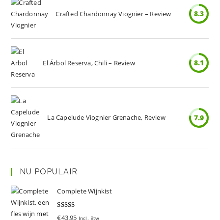
8.3
Crafted Chardonnay Viognier – Review
8.1
El Árbol Reserva, Chili – Review
La Capelude Viognier Grenache, Review
7.9
NU POPULAIR
Complete Wijnkist
Gewaardeer
€
43.95
Incl. Btw