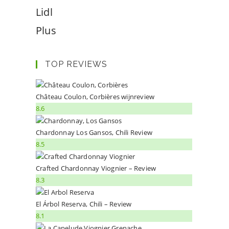
Lidl
Plus
TOP REVIEWS
Château Coulon, Corbières wijnreview
8.6
Chardonnay Los Gansos, Chili Review
8.5
Crafted Chardonnay Viognier – Review
8.3
El Árbol Reserva, Chili – Review
8.1