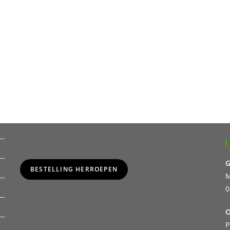
G
BESTELLING HERROEPEN
M
0
O
P