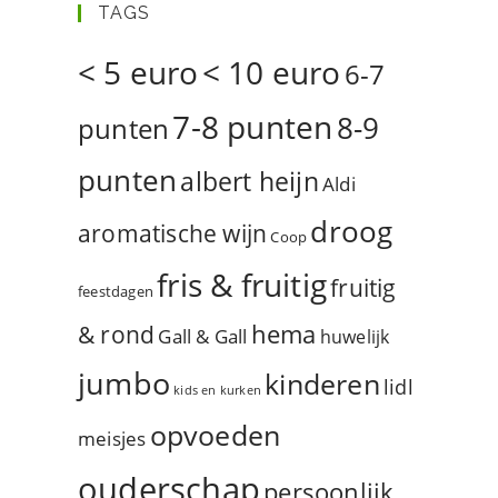
TAGS
< 5 euro
< 10 euro
6-7
7-8 punten
8-9
punten
punten
albert heijn
Aldi
droog
aromatische wijn
Coop
fris & fruitig
fruitig
feestdagen
hema
& rond
Gall & Gall
huwelijk
jumbo
kinderen
lidl
kids en kurken
opvoeden
meisjes
ouderschap
persoonlijk