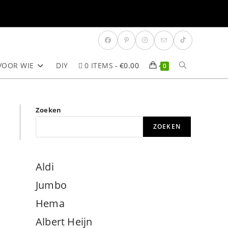
VOOR WIE
DIY
0 ITEMS
€0.00
TOGGLE
0
SITE
Zoeken
ZOEKEN
ZOEKEN
Aldi
Jumbo
Hema
Albert Heijn