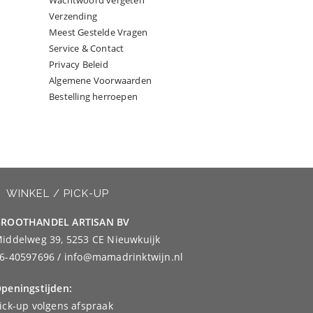
Wachtwoord vergeten
Verzending
Meest Gestelde Vragen
Service & Contact
Privacy Beleid
Algemene Voorwaarden
Bestelling herroepen
WINKEL / PICK-UP
ROOTHANDEL ARTISAN BV
iddelweg 39, 5253 CE Nieuwkuijk
6-40597696 / info@mamadrinktwijn.nl
peningstijden:
ick-up volgens afspraak