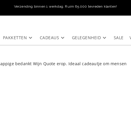
Verzending binnen 1 werkdag. Ruim 65.000 tevreden klanten!
PAKKETTEN
CADEAUS
GELEGENHEID
SALE