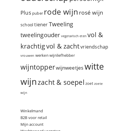
rode wijn
rosé wijn
Plus
puber
Tweeling
tiener
school
vol &
tweelingouder
vegetarisch eten
vol & zacht
krachtig
vriendschap
werken
wijnliefhebber
vrouwen
witte
wijntopper
wijnweetjes
wijn
zacht & soepel
zoet
zoete
wijn
Winkelmand
B2B voor retail
Mijn account