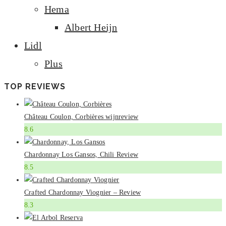
Hema
Albert Heijn
Lidl
Plus
TOP REVIEWS
Château Coulon, Corbières wijnreview
8.6
Chardonnay Los Gansos, Chili Review
8.5
Crafted Chardonnay Viognier – Review
8.3