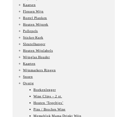
Kaarsen
Flessen Wijn
Borrel Planken
Houten Wijnrek
Pollepels
Sticker Kurk
Sleutelhanger
Houten Wijnlabels
Wijnglas Houder
Kaarten
Wijnmarkers Ringen
Snoep
Overig
Boekenlegger
Wine Clips – 2 st.
Houten ‘Tegeltjes’
Pins / Broches Wine
Memoblok Mama Drinkt Wijn