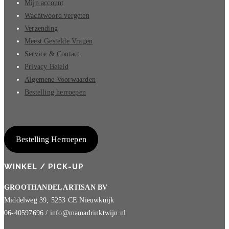
Mijn account
Wachtwoord vergeten
Verzending
Meest Gestelde Vragen
Service & Contact
Privacy Beleid
Algemene Voorwaarden
Bestelling herroepen
Bestelling Herroepen
WINKEL / PICK-UP
GROOTHANDEL ARTISAN BV
Middelweg 39, 5253 CE Nieuwkuijk
06-40597696 / info@mamadrinktwijn.nl