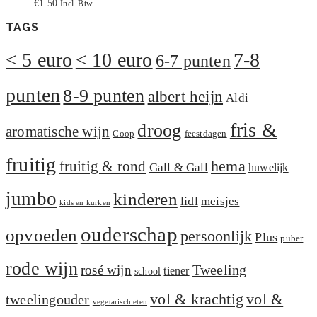
€
1.50
Incl. Btw
TAGS
< 5 euro
< 10 euro
7-8
6-7 punten
punten
8-9 punten
albert heijn
Aldi
fris &
droog
aromatische wijn
Coop
feestdagen
fruitig
hema
fruitig & rond
Gall & Gall
huwelijk
jumbo
kinderen
lidl
meisjes
kids en kurken
ouderschap
opvoeden
persoonlijk
Plus
puber
rode wijn
Tweeling
rosé wijn
tiener
school
vol &
vol & krachtig
tweelingouder
vegetarisch eten