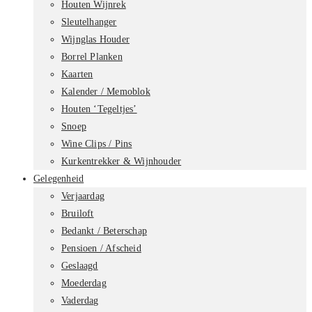
Houten Wijnrek
Sleutelhanger
Wijnglas Houder
Borrel Planken
Kaarten
Kalender / Memoblok
Houten ‘Tegeltjes’
Snoep
Wine Clips / Pins
Kurkentrekker & Wijnhouder
Gelegenheid
Verjaardag
Bruiloft
Bedankt / Beterschap
Pensioen / Afscheid
Geslaagd
Moederdag
Vaderdag