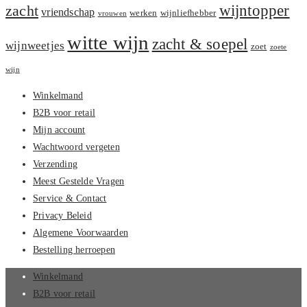
zacht
wijntopper
vriendschap
werken
wijnliefhebber
vrouwen
witte wijn
zacht & soepel
wijnweetjes
zoet
zoete
wijn
Winkelmand
B2B voor retail
Mijn account
Wachtwoord vergeten
Verzending
Meest Gestelde Vragen
Service & Contact
Privacy Beleid
Algemene Voorwaarden
Bestelling herroepen
Winkelmand
B2B voor retail