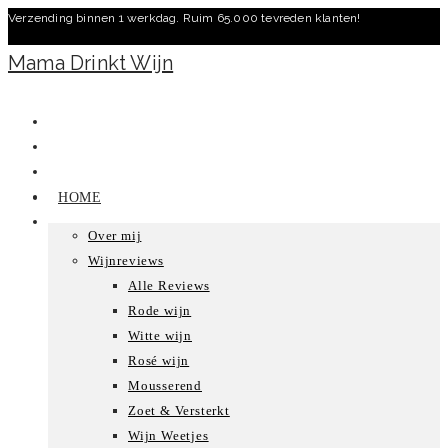
Verzending binnen 1 werkdag. Ruim 65.000 tevreden klanten!
Ga
naar
Mama Drinkt Wijn
inhoud
HOME
Over mij
Wijnreviews
Alle Reviews
Rode wijn
Witte wijn
Rosé wijn
Mousserend
Zoet & Versterkt
Wijn Weetjes