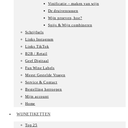
Vinificatie – maken van wijn
De druivenrassen
Wijn proeven, hoe?
Spijs & Wijn combineren
Schrijfsels
Links Instagram
Links TikTok
B2B / Retail
Geef Digitaal
Fun Wine Labels
Meest Gestelde Vragen
Service & Contact
Bestelling herroepen
Mijn account
Home
WIJNETIKETTEN
Top 25