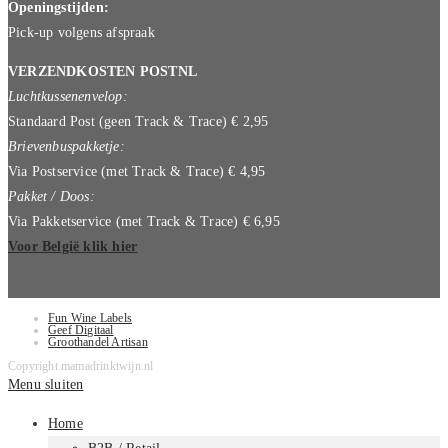
Openingstijden:
Pick-up volgens afspraak
VERZENDKOSTEN POSTNL
Luchtkussenenvelop:
Standaard Post (geen Track & Trace) € 2,95
Brievenbuspakketje:
Via Postservice (met Track & Trace) € 4,95
Pakket / Doos:
Via Pakketservice (met Track & Trace) € 6,95
Voor België klik hier
Fun Wine Labels
Geef Digitaal
Groothandel Artisan
Copyright mamadrinktwijn.nl
Menu sluiten
Home