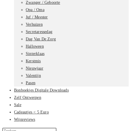
Zwanger / Geboorte
Opa / Oma
Juf / Meester
Verhuizen
Secretaressedag
Dag Van De Zorg
Halloween
Sinterklaas
Kerstmis
Nieuwjaar
Valentijn
Pasen
Bonboekjes Digitale Downloads
Zelf Ontwerpen
Sale
Cadeautjes < 5 Euro
Wijnreviews
Zoek