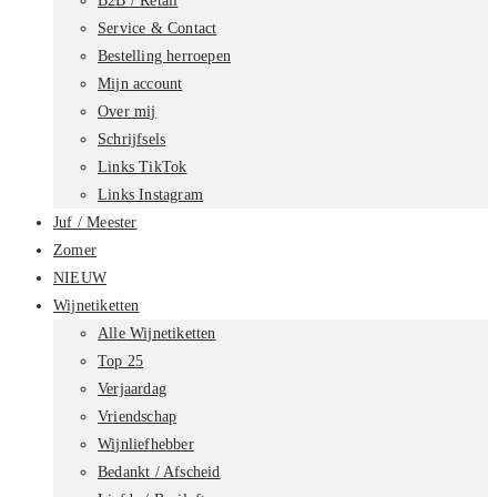
B2B / Retail
Service & Contact
Bestelling herroepen
Mijn account
Over mij
Schrijfsels
Links TikTok
Links Instagram
Juf / Meester
Zomer
NIEUW
Wijnetiketten
Alle Wijnetiketten
Top 25
Verjaardag
Vriendschap
Wijnliefhebber
Bedankt / Afscheid