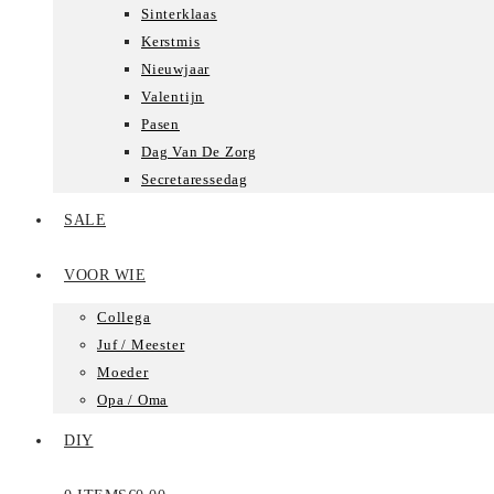
Sinterklaas
Kerstmis
Nieuwjaar
Valentijn
Pasen
Dag Van De Zorg
Secretaressedag
SALE
VOOR WIE
Collega
Juf / Meester
Moeder
Opa / Oma
DIY