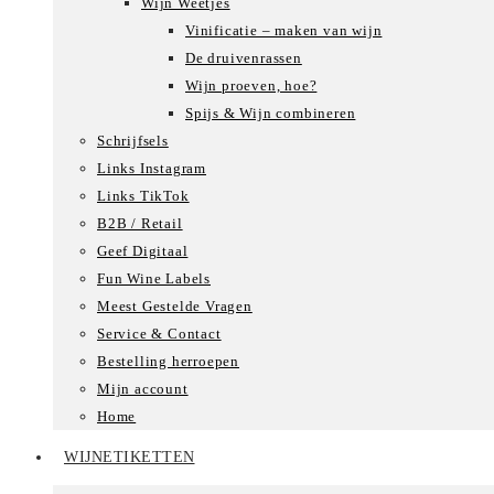
Wijn Weetjes
Vinificatie – maken van wijn
De druivenrassen
Wijn proeven, hoe?
Spijs & Wijn combineren
Schrijfsels
Links Instagram
Links TikTok
B2B / Retail
Geef Digitaal
Fun Wine Labels
Meest Gestelde Vragen
Service & Contact
Bestelling herroepen
Mijn account
Home
WIJNETIKETTEN