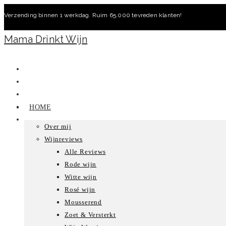
Ga
Verzending binnen 1 werkdag. Ruim 65.000 tevreden klanten!
naar
inhoud
Mama Drinkt Wijn
HOME
Over mij
Wijnreviews
Alle Reviews
Rode wijn
Witte wijn
Rosé wijn
Mousserend
Zoet & Versterkt