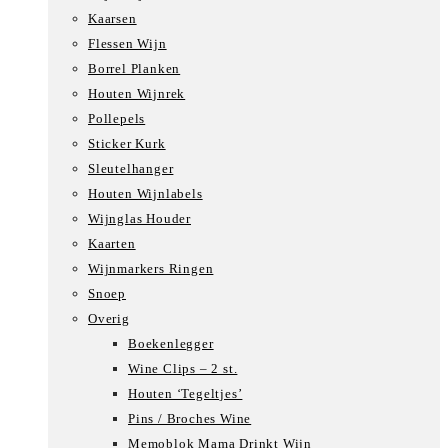
Kaarsen
Flessen Wijn
Borrel Planken
Houten Wijnrek
Pollepels
Sticker Kurk
Sleutelhanger
Houten Wijnlabels
Wijnglas Houder
Kaarten
Wijnmarkers Ringen
Snoep
Overig
Boekenlegger
Wine Clips – 2 st.
Houten ‘Tegeltjes’
Pins / Broches Wine
Memoblok Mama Drinkt Wijn