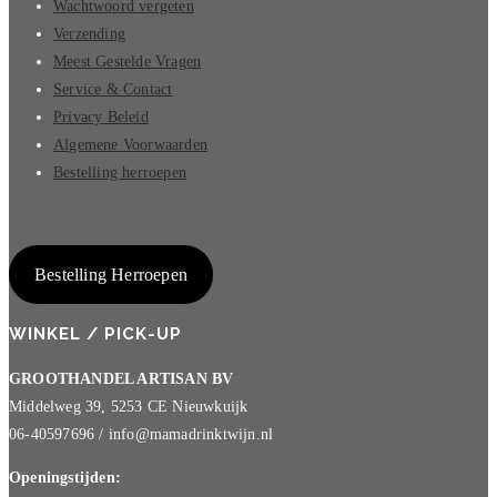
Wachtwoord vergeten
Verzending
Meest Gestelde Vragen
Service & Contact
Privacy Beleid
Algemene Voorwaarden
Bestelling herroepen
Bestelling Herroepen
WINKEL / PICK-UP
GROOTHANDEL ARTISAN BV
Middelweg 39, 5253 CE Nieuwkuijk
06-40597696 / info@mamadrinktwijn.nl
Openingstijden: