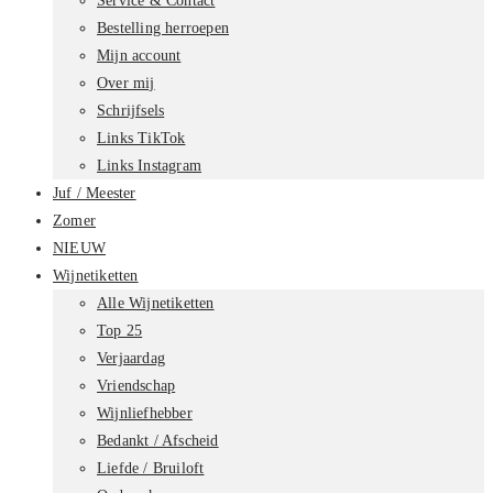
Service & Contact
Bestelling herroepen
Mijn account
Over mij
Schrijfsels
Links TikTok
Links Instagram
Juf / Meester
Zomer
NIEUW
Wijnetiketten
Alle Wijnetiketten
Top 25
Verjaardag
Vriendschap
Wijnliefhebber
Bedankt / Afscheid
Liefde / Bruiloft