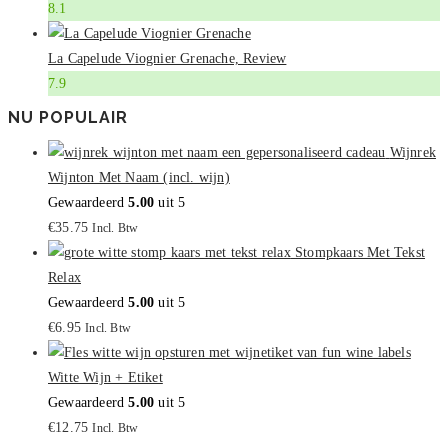
8.1
La Capelude Viognier Grenache, Review
7.9
NU POPULAIR
Wijnrek
Wijnton Met Naam (incl. wijn)
Gewaardeerd
5.00
uit 5
€
35.75
Incl. Btw
Stompkaars Met Tekst
Relax
Gewaardeerd
5.00
uit 5
€
6.95
Incl. Btw
Witte Wijn + Etiket
Gewaardeerd
5.00
uit 5
€
12.75
Incl. Btw