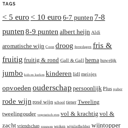
TAGS
< 5 euro
< 10 euro
7-8
6-7 punten
punten
8-9 punten
albert heijn
Aldi
fris &
droog
aromatische wijn
Coop
feestdagen
fruitig
hema
fruitig & rond
Gall & Gall
huwelijk
jumbo
kinderen
lidl
meisjes
kids en kurken
ouderschap
opvoeden
persoonlijk
Plus
puber
rode wijn
Tweeling
rosé wijn
tiener
school
vol &
vol & krachtig
tweelingouder
vegetarisch eten
zacht
wijntopper
vriendschap
werken
wijnliefhebber
vrouwen