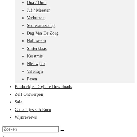
Opa / Oma
Juf / Meester
Verhuizen
Secretaressedag
Dag Van De Zorg
Halloween
Sinterklaas
Kerstmis
Nieuwjaar
Valentijn
Pasen
Bonboekjes Digitale Downloads
Zelf Ontwerpen
Sale
Cadeautjes < 5 Euro
Wijnreviews
Zoek
op
×