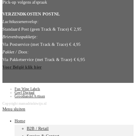
Pick-up volgens afspraak
VERZENDKOSTEN POSTNL
Luchtkussenenvelop:
Standaard Post (geen Track & Trace) € 2,95
Brievenbuspakketje:
Via Postservice (met Track & Trace) € 4,95
Pakket / Doos:
Via Pakketservice (met Track & Trace) € 6,95
Voor België klik hier
Fun Wine Labels
Geef Digitaal
Groothandel Artisan
Copyright mamadrinktwijn.nl
Menu sluiten
Home
B2B / Retail