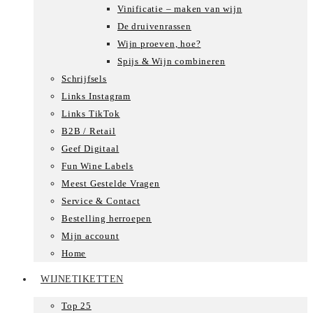
Vinificatie – maken van wijn
De druivenrassen
Wijn proeven, hoe?
Spijs & Wijn combineren
Schrijfsels
Links Instagram
Links TikTok
B2B / Retail
Geef Digitaal
Fun Wine Labels
Meest Gestelde Vragen
Service & Contact
Bestelling herroepen
Mijn account
Home
WIJNETIKETTEN
Top 25