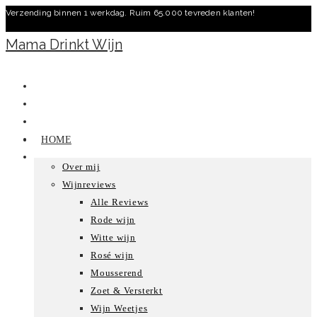
Verzending binnen 1 werkdag. Ruim 65.000 tevreden klanten!
Ga
naar
Mama Drinkt Wijn
inhoud
HOME
Over mij
Wijnreviews
Alle Reviews
Rode wijn
Witte wijn
Rosé wijn
Mousserend
Zoet & Versterkt
Wijn Weetjes