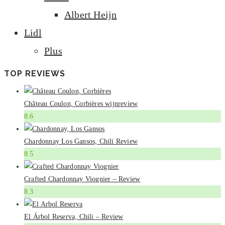
Albert Heijn
Lidl
Plus
TOP REVIEWS
Château Coulon, Corbières wijnreview
8.6
Chardonnay Los Gansos, Chili Review
8.5
Crafted Chardonnay Viognier – Review
8.3
El Árbol Reserva, Chili – Review