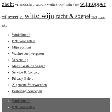
zacht
wijntopper
vriendschap
werken
wijnliefhebber
vrouwen
witte wijn
zacht & soepel
wijnweetjes
zoet
zoete
wijn
Winkelmand
B2B voor retail
Mijn account
Wachtwoord vergeten
Verzending
Meest Gestelde Vragen
Service & Contact
Privacy Beleid
Algemene Voorwaarden
Bestelling herroepen
Winkelmand
B2B voor retail