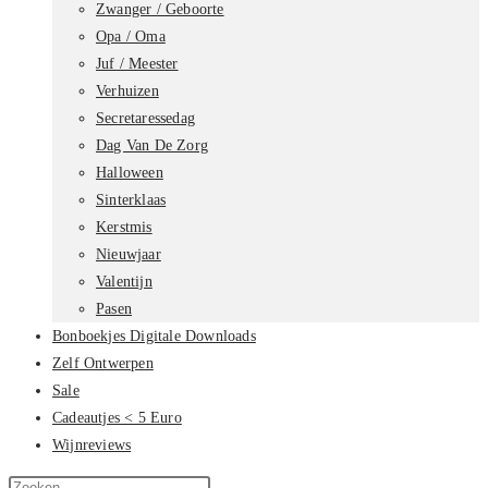
Zwanger / Geboorte
Opa / Oma
Juf / Meester
Verhuizen
Secretaressedag
Dag Van De Zorg
Halloween
Sinterklaas
Kerstmis
Nieuwjaar
Valentijn
Pasen
Bonboekjes Digitale Downloads
Zelf Ontwerpen
Sale
Cadeautjes < 5 Euro
Wijnreviews
Zoek