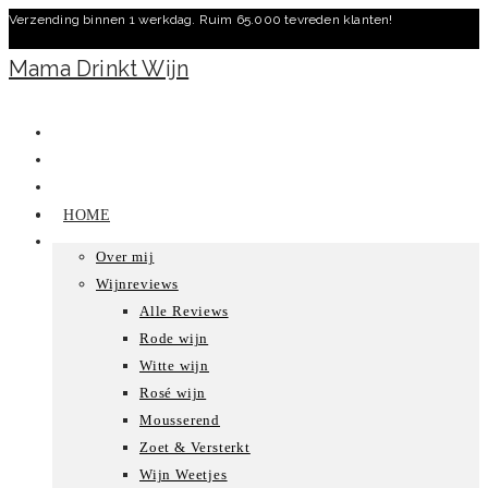
Verzending binnen 1 werkdag. Ruim 65.000 tevreden klanten!
Ga
naar
Mama Drinkt Wijn
inhoud
HOME
Over mij
Wijnreviews
Alle Reviews
Rode wijn
Witte wijn
Rosé wijn
Mousserend
Zoet & Versterkt
Wijn Weetjes