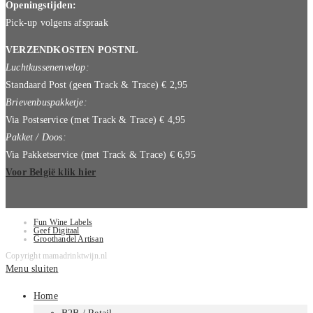
Openingstijden:
Pick-up volgens afspraak
VERZENDKOSTEN POSTNL
Luchtkussenenvelop:
Standaard Post (geen Track & Trace) € 2,95
Brievenbuspakketje:
Via Postservice (met Track & Trace) € 4,95
Pakket / Doos:
Via Pakketservice (met Track & Trace) € 6,95
Voor België klik hier
Fun Wine Labels
Geef Digitaal
Groothandel Artisan
Copyright mamadrinktwijn.nl
Menu sluiten
Home