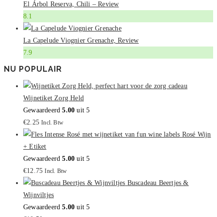
El Árbol Reserva, Chili – Review
8.1
La Capelude Viognier Grenache, Review
7.9
NU POPULAIR
Wijnetiket Zorg Held
Gewaardeerd
5.00
uit 5
€
2.25
Incl. Btw
Rosé Wijn
+ Etiket
Gewaardeerd
5.00
uit 5
€
12.75
Incl. Btw
Buscadeau Beertjes &
Wijnviltjes
Gewaardeerd
5.00
uit 5