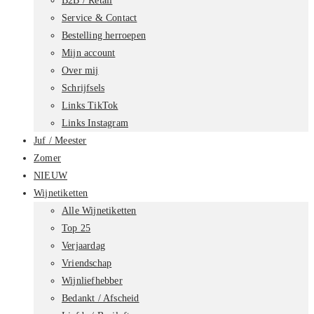
B2B / Retail
Service & Contact
Bestelling herroepen
Mijn account
Over mij
Schrijfsels
Links TikTok
Links Instagram
Juf / Meester
Zomer
NIEUW
Wijnetiketten
Alle Wijnetiketten
Top 25
Verjaardag
Vriendschap
Wijnliefhebber
Bedankt / Afscheid