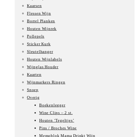
Kaarsen
Flessen Wijn
Borrel Planken
Houten Wijnrek
Pollepels
Sticker Kurk
Sleutelhanger
Houten Wijnlabels
Wijnglas Houder
Kaarten
Wijnmarkers Ringen
Snoep
Overig
Boekenlegger
Wine Clips – 2 st.
Houten ‘Tegeltjes’
Pins / Broches Wine
Memoblok Mama Drinkt Wijn