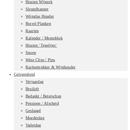
Houten Wijnrek
Sleutelhanger
Wijnglas Houder
Borrel Planken
Kaarten
Kalender / Memoblok
Houten ‘Tegeltjes’
Snoep
Wine Clips / Pins
Kurkentrekker & Wijnhouder
Gelegenheid
Verjaardag
Bruiloft
Bedankt / Beterschap
Pensioen / Afscheid
Geslaagd
Moederdag
Vaderdag