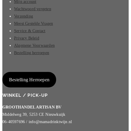
Mijn account
Wachtwoord vergeten
Verzending
Meest Gestelde Vragen
Service & Contact
Privacy Beleid
Algemene Voorwaarden
Bestelling herroepen
Bestelling Herroepen
WINKEL / PICK-UP
GROOTHANDEL ARTISAN BV
Middelweg 39, 5253 CE Nieuwkuijk
06-40597696 / info@mamadrinktwijn.nl