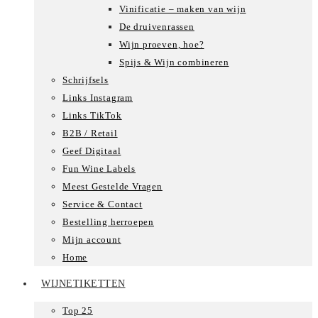
Vinificatie – maken van wijn
De druivenrassen
Wijn proeven, hoe?
Spijs & Wijn combineren
Schrijfsels
Links Instagram
Links TikTok
B2B / Retail
Geef Digitaal
Fun Wine Labels
Meest Gestelde Vragen
Service & Contact
Bestelling herroepen
Mijn account
Home
WIJNETIKETTEN
Top 25