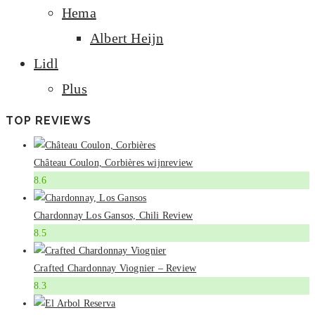
Hema
Albert Heijn
Lidl
Plus
TOP REVIEWS
Château Coulon, Corbières wijnreview
8.6
Chardonnay Los Gansos, Chili Review
8.5
Crafted Chardonnay Viognier – Review
8.3