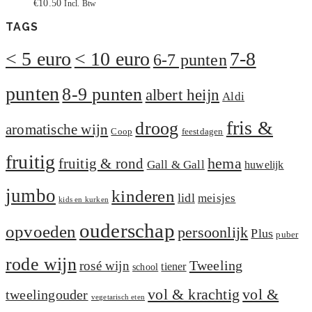
€
10.50
Incl. Btw
TAGS
< 5 euro
< 10 euro
7-8
6-7 punten
punten
8-9 punten
albert heijn
Aldi
fris &
droog
aromatische wijn
Coop
feestdagen
fruitig
hema
fruitig & rond
Gall & Gall
huwelijk
jumbo
kinderen
lidl
meisjes
kids en kurken
ouderschap
opvoeden
persoonlijk
Plus
puber
rode wijn
Tweeling
rosé wijn
tiener
school
vol &
vol & krachtig
tweelingouder
vegetarisch eten