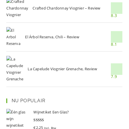
Crafted Chardonnay Viognier – Review
8.3
El Árbol Reserva, Chili – Review
8.1
La Capelude Viognier Grenache, Review
7.9
NU POPULAIR
Wijnetiket Een Glas?
Gewaardeer
€
2.25
Incl. Btw