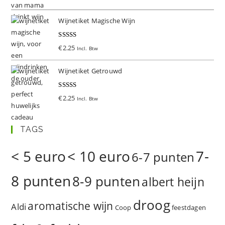
d
5.00
uit 5
Wijnetiket Magische Wijn
Gewaardeer
€
2.25
Incl. Btw
d
5.00
uit 5
Wijnetiket Getrouwd
Gewaardeer
€
2.25
Incl. Btw
d
5.00
uit 5
TAGS
< 5 euro
< 10 euro
7-
6-7 punten
8 punten
8-9 punten
albert heijn
droog
aromatische wijn
Aldi
Coop
feestdagen