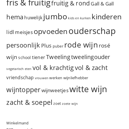
fris & fruitig
fruitig & rond
Gall & Gall
jumbo
kinderen
hema
huwelijk
kids en kurken
ouderschap
opvoeden
lidl
meisjes
rode wijn
persoonlijk
rosé
Plus
puber
Tweeling
wijn
tweelingouder
tiener
school
vol & zacht
vol & krachtig
vegetarisch eten
vriendschap
werken
wijnliefhebber
vrouwen
witte wijn
wijntopper
wijnweetjes
zacht & soepel
zoet
zoete wijn
Winkelmand