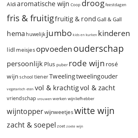
droog
aromatische wijn
Aldi
Coop
feestdagen
fris & fruitig
fruitig & rond
Gall & Gall
jumbo
kinderen
hema
huwelijk
kids en kurken
ouderschap
opvoeden
lidl
meisjes
rode wijn
persoonlijk
rosé
Plus
puber
Tweeling
wijn
tweelingouder
tiener
school
vol & zacht
vol & krachtig
vegetarisch eten
vriendschap
werken
wijnliefhebber
vrouwen
witte wijn
wijntopper
wijnweetjes
zacht & soepel
zoet
zoete wijn