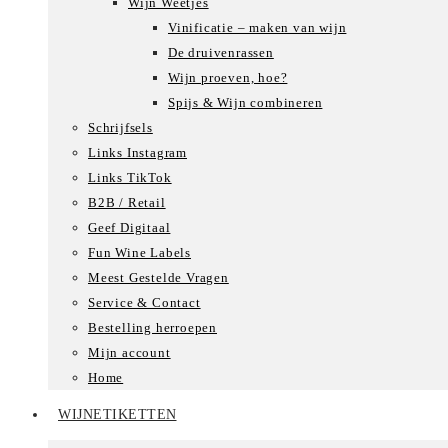
Wijn Weetjes
Vinificatie – maken van wijn
De druivenrassen
Wijn proeven, hoe?
Spijs & Wijn combineren
Schrijfsels
Links Instagram
Links TikTok
B2B / Retail
Geef Digitaal
Fun Wine Labels
Meest Gestelde Vragen
Service & Contact
Bestelling herroepen
Mijn account
Home
WIJNETIKETTEN