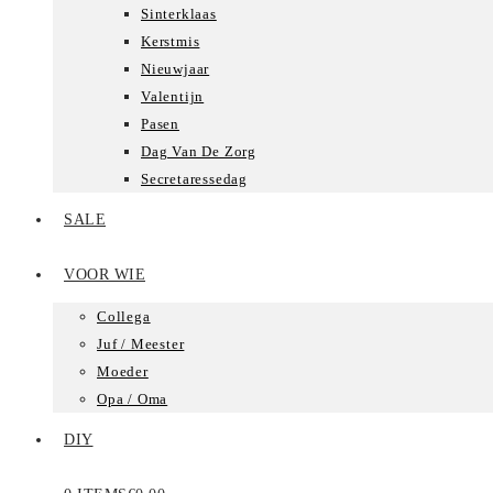
Sinterklaas
Kerstmis
Nieuwjaar
Valentijn
Pasen
Dag Van De Zorg
Secretaressedag
SALE
VOOR WIE
Collega
Juf / Meester
Moeder
Opa / Oma
DIY