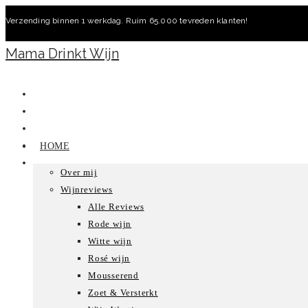
Ga
Verzending binnen 1 werkdag. Ruim 65.000 tevreden klanten!
naar
inhoud
Mama Drinkt Wijn
HOME
Over mij
Wijnreviews
Alle Reviews
Rode wijn
Witte wijn
Rosé wijn
Mousserend
Zoet & Versterkt