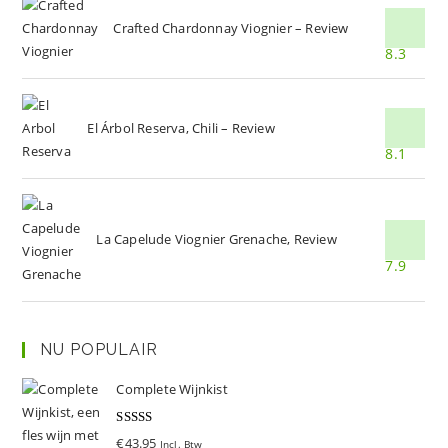
Crafted Chardonnay Viognier – Review
8.3
El Árbol Reserva, Chili – Review
8.1
La Capelude Viognier Grenache, Review
7.9
NU POPULAIR
Complete Wijnkist
Gewaardeer
€
43.95
Incl. Btw