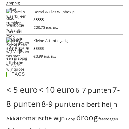
d
5.00
uit 5
Borrel & Glas Wijnboxje
Gewaardeer
€
20.75
Incl. Btw
d
5.00
uit 5
Kleine Attentie Jarig
Gewaardeer
€
3.99
Incl. Btw
d
5.00
uit 5
TAGS
< 5 euro
< 10 euro
7-
6-7 punten
8 punten
8-9 punten
albert heijn
droog
aromatische wijn
Aldi
Coop
feestdagen