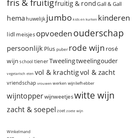
fris & fruitig
fruitig & rond
Gall & Gall
jumbo
kinderen
hema
huwelijk
kids en kurken
ouderschap
opvoeden
lidl
meisjes
rode wijn
persoonlijk
rosé
Plus
puber
Tweeling
wijn
tweelingouder
tiener
school
vol & zacht
vol & krachtig
vegetarisch eten
vriendschap
werken
wijnliefhebber
vrouwen
witte wijn
wijntopper
wijnweetjes
zacht & soepel
zoet
zoete wijn
Winkelmand