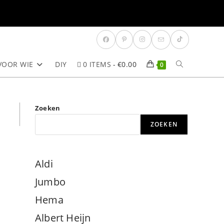
VOOR WIE
DIY
0 ITEMS
€0.00
TOGGLE
0
SITE
Zoeken
ZOEKEN
ZOEKEN
Aldi
Jumbo
Hema
Albert Heijn