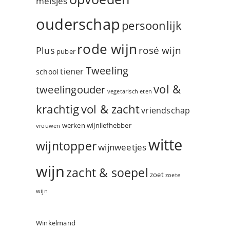
meisjes
ouderschap
persoonlijk
rode wijn
rosé wijn
Plus
puber
Tweeling
tiener
school
vol &
tweelingouder
vegetarisch eten
vol & zacht
krachtig
vriendschap
werken
wijnliefhebber
vrouwen
witte
wijntopper
wijnweetjes
wijn
zacht & soepel
zoet
zoete
wijn
Winkelmand