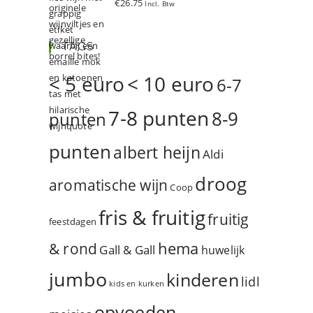
€
26.75
Incl. Btw
d
5.00
uit 5
TAGS
< 5 euro
< 10 euro
6-7
7-8 punten
8-9
punten
punten
albert heijn
Aldi
droog
aromatische wijn
Coop
fris & fruitig
fruitig
feestdagen
hema
& rond
Gall & Gall
huwelijk
jumbo
kinderen
lidl
kids en kurken
opvoeden