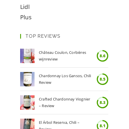
Lidl
Plus
TOP REVIEWS
Château Coulon, Corbières
8.6
wijnreview
Chardonnay Los Gansos, Chili
8.5
Review
Crafted Chardonnay Viognier
8.3
– Review
El Árbol Reserva, Chili –
8.1