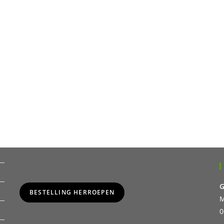
G
BESTELLING HERROEPEN
M
0