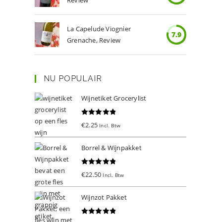
Review
La Capelude Viognier
7.9
Grenache, Review
NU POPULAIR
Wijnetiket Grocerylist
Gewaardeer
€
2.25
Incl. Btw
d
5.00
uit 5
Borrel & Wijnpakket
Gewaardeer
€
22.50
Incl. Btw
d
5.00
uit 5
Wijnzot Pakket
Gewaardeer