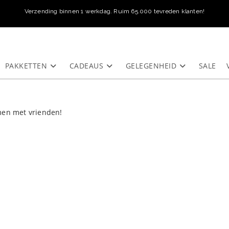
Verzending binnen 1 werkdag. Ruim 65.000 tevreden klanten!
PAKKETTEN
CADEAUS
GELEGENHEID
SALE