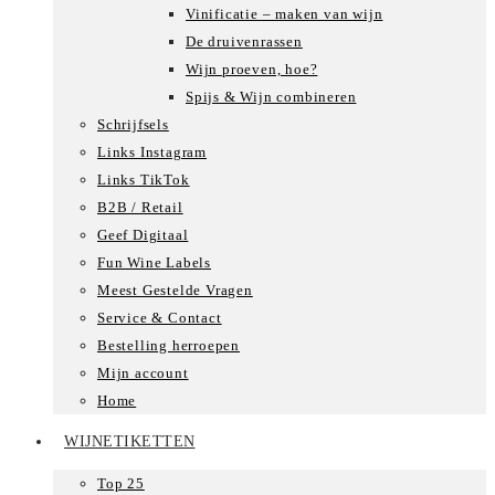
Vinificatie – maken van wijn
De druivenrassen
Wijn proeven, hoe?
Spijs & Wijn combineren
Schrijfsels
Links Instagram
Links TikTok
B2B / Retail
Geef Digitaal
Fun Wine Labels
Meest Gestelde Vragen
Service & Contact
Bestelling herroepen
Mijn account
Home
WIJNETIKETTEN
Top 25