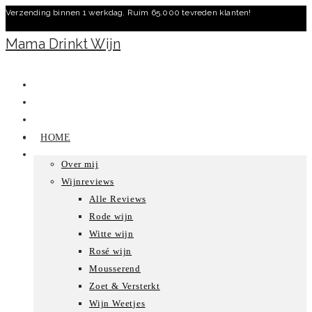
Verzending binnen 1 werkdag. Ruim 65.000 tevreden klanten!
Ga
naar
Mama Drinkt Wijn
inhoud
HOME
Over mij
Wijnreviews
Alle Reviews
Rode wijn
Witte wijn
Rosé wijn
Mousserend
Zoet & Versterkt
Wijn Weetjes