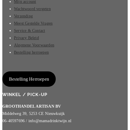
Mijn account
Wachtwoord vergeten
Verzending
Meest Gestelde Vragen
Service & Contact
Privacy Beleid
Algemene Voorwaarden
Bestelling herroepen
Bestelling Herroepen
WINKEL / PICK-UP
GROOTHANDEL ARTISAN BV
Middelweg 39, 5253 CE Nieuwkuijk
06-40597696 / info@mamadrinktwijn.nl