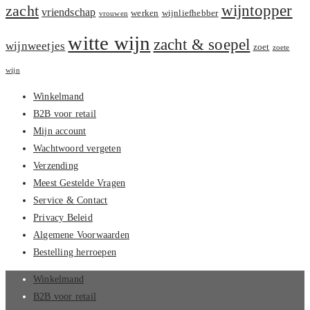
zacht
wijntopper
vriendschap
werken
wijnliefhebber
vrouwen
witte wijn
zacht & soepel
wijnweetjes
zoet
zoete
wijn
Winkelmand
B2B voor retail
Mijn account
Wachtwoord vergeten
Verzending
Meest Gestelde Vragen
Service & Contact
Privacy Beleid
Algemene Voorwaarden
Bestelling herroepen
Winkelmand
B2B voor retail