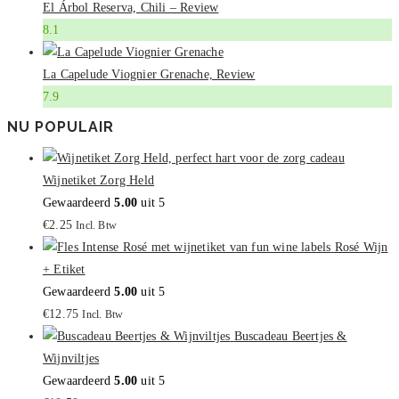
El Árbol Reserva, Chili – Review
8.1
La Capelude Viognier Grenache, Review
7.9
NU POPULAIR
Wijnetiket Zorg Held
Gewaardeerd
5.00
uit 5
€
2.25
Incl. Btw
Rosé Wijn
+ Etiket
Gewaardeerd
5.00
uit 5
€
12.75
Incl. Btw
Buscadeau Beertjes &
Wijnviltjes
Gewaardeerd
5.00
uit 5