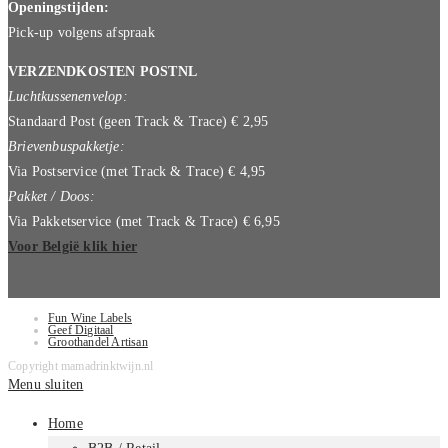
Openingstijden:
Pick-up volgens afspraak
VERZENDKOSTEN POSTNL
Luchtkussenenvelop:
Standaard Post (geen Track & Trace) € 2,95
Brievenbuspakketje:
Via Postservice (met Track & Trace) € 4,95
Pakket / Doos:
Via Pakketservice (met Track & Trace) € 6,95
Voor België klik hier
Fun Wine Labels
Geef Digitaal
Groothandel Artisan
Copyright mamadrinktwijn.nl
Menu sluiten
Home