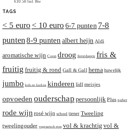
€
10.50
Incl. Btw
TAGS
< 5 euro
< 10 euro
7-8
6-7 punten
punten
8-9 punten
albert heijn
Aldi
fris &
droog
aromatische wijn
Coop
feestdagen
fruitig
hema
fruitig & rond
Gall & Gall
huwelijk
jumbo
kinderen
lidl
meisjes
kids en kurken
ouderschap
opvoeden
persoonlijk
Plus
puber
rode wijn
Tweeling
rosé wijn
tiener
school
vol &
vol & krachtig
tweelingouder
vegetarisch eten