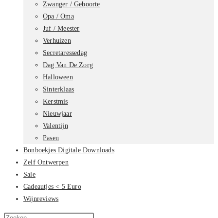
Zwanger / Geboorte
Opa / Oma
Juf / Meester
Verhuizen
Secretaressedag
Dag Van De Zorg
Halloween
Sinterklaas
Kerstmis
Nieuwjaar
Valentijn
Pasen
Bonboekjes Digitale Downloads
Zelf Ontwerpen
Sale
Cadeautjes < 5 Euro
Wijnreviews
Zoek