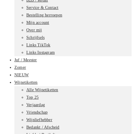
B2B / Retail
Service & Contact
Bestelling herroepen
Mijn account
Over mij
Schrijfsels
Links TikTok
Links Instagram
Juf / Meester
Zomer
NIEUW
Wijnetiketten
Alle Wijnetiketten
Top 25
Verjaardag
Vriendschap
Wijnliefhebber
Bedankt / Afscheid