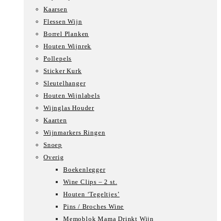
Kaarsen
Flessen Wijn
Borrel Planken
Houten Wijnrek
Pollepels
Sticker Kurk
Sleutelhanger
Houten Wijnlabels
Wijnglas Houder
Kaarten
Wijnmarkers Ringen
Snoep
Overig
Boekenlegger
Wine Clips – 2 st.
Houten ‘Tegeltjes’
Pins / Broches Wine
Memoblok Mama Drinkt Wijn