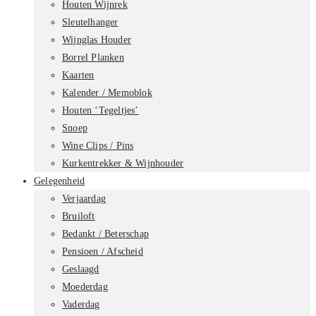
Houten Wijnrek
Sleutelhanger
Wijnglas Houder
Borrel Planken
Kaarten
Kalender / Memoblok
Houten ‘Tegeltjes’
Snoep
Wine Clips / Pins
Kurkentrekker & Wijnhouder
Gelegenheid
Verjaardag
Bruiloft
Bedankt / Beterschap
Pensioen / Afscheid
Geslaagd
Moederdag
Vaderdag