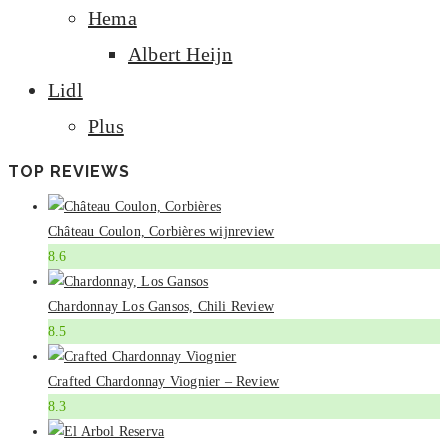
Hema
Albert Heijn
Lidl
Plus
TOP REVIEWS
Château Coulon, Corbières wijnreview
8.6
Chardonnay Los Gansos, Chili Review
8.5
Crafted Chardonnay Viognier – Review
8.3