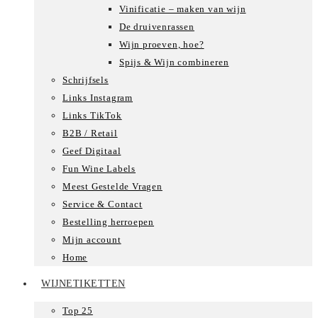
Vinificatie – maken van wijn
De druivenrassen
Wijn proeven, hoe?
Spijs & Wijn combineren
Schrijfsels
Links Instagram
Links TikTok
B2B / Retail
Geef Digitaal
Fun Wine Labels
Meest Gestelde Vragen
Service & Contact
Bestelling herroepen
Mijn account
Home
WIJNETIKETTEN
Top 25