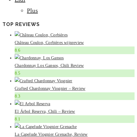
Plus
TOP REVIEWS
Château Coulon, Corbières wijnreview
8.6
Chardonnay Los Gansos, Chili Review
8.5
Crafted Chardonnay Viognier – Review
8.3
El Árbol Reserva, Chili – Review
8.1
La Capelude Viognier Grenache, Review