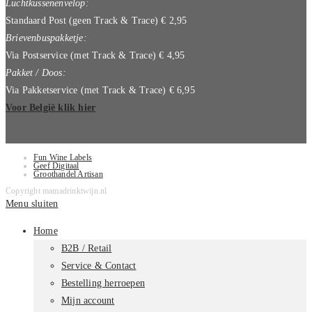
Luchtkussenenvelop:
Standaard Post (geen Track & Trace) € 2,95
Brievenbuspakketje:
Via Postservice (met Track & Trace) € 4,95
Pakket / Doos:
Via Pakketservice (met Track & Trace) € 6,95
Voor België klik hier
Fun Wine Labels
Geef Digitaal
Groothandel Artisan
Copyright mamadrinktwijn.nl
Menu sluiten
Home
B2B / Retail
Service & Contact
Bestelling herroepen
Mijn account