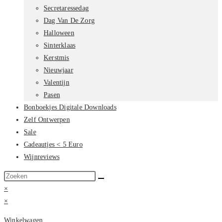
Secretaressedag
Dag Van De Zorg
Halloween
Sinterklaas
Kerstmis
Nieuwjaar
Valentijn
Pasen
Bonboekjes Digitale Downloads
Zelf Ontwerpen
Sale
Cadeautjes < 5 Euro
Wijnreviews
Zoek
op
×
deze
×
site
Winkelwagen