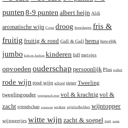
punten
8-9 punten
albert heijn
Aldi
fris &
droog
aromatische wijn
Coop
feestdagen
fruitig
hema
fruitig & rond
Gall & Gall
huwelijk
jumbo
kinderen
lidl
meisjes
kids en kurken
ouderschap
opvoeden
persoonlijk
Plus
puber
rode wijn
Tweeling
rosé wijn
tiener
school
vol &
vol & krachtig
tweelingouder
vegetarisch eten
zacht
wijntopper
vriendschap
werken
wijnliefhebber
vrouwen
witte wijn
zacht & soepel
wijnweetjes
zoet
zoete