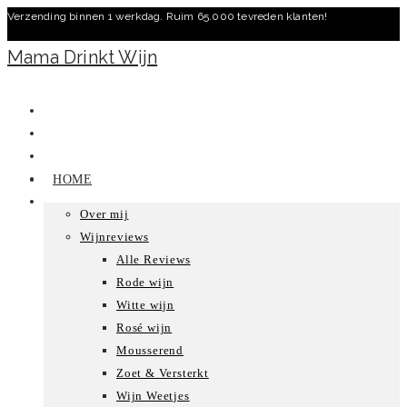
Verzending binnen 1 werkdag. Ruim 65.000 tevreden klanten!
Ga
naar
Mama Drinkt Wijn
inhoud
HOME
Over mij
Wijnreviews
Alle Reviews
Rode wijn
Witte wijn
Rosé wijn
Mousserend
Zoet & Versterkt
Wijn Weetjes