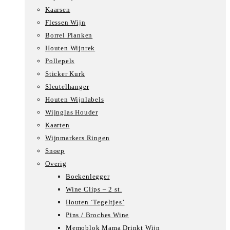
Kaarsen
Flessen Wijn
Borrel Planken
Houten Wijnrek
Pollepels
Sticker Kurk
Sleutelhanger
Houten Wijnlabels
Wijnglas Houder
Kaarten
Wijnmarkers Ringen
Snoep
Overig
Boekenlegger
Wine Clips – 2 st.
Houten ‘Tegeltjes’
Pins / Broches Wine
Memoblok Mama Drinkt Wijn